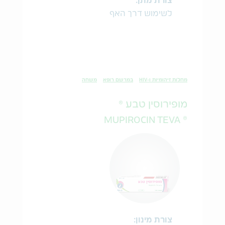
צורת מתן:
לשימוש דרך האף
מחלות זיהומיות ו-HIV
במרשם רופא
משחה
מופירוסין טבע ®
® MUPIROCIN TEVA
צורת מינון: