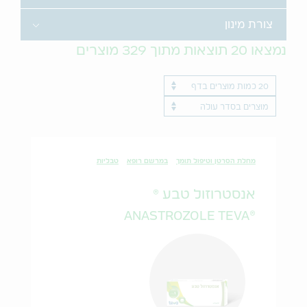
Toggle
צורת מינון
נמצאו
20
תוצאות מתוך
329
מוצרים
Results per page
ProductName
מחלת הסרטן וטיפול תומך
במרשם רופא
טבליות
אנסטרוזול טבע ®
®ANASTROZOLE TEVA