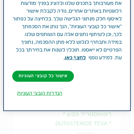
את מעורבותך בתכנים שלנו ולהציג בפניך מודעות
רלוונטיות באתרים אחרים, נודה לקבלת אישור
לאיסוף חלק מנתוני הגלישה שלך. בלחיצה על כפתור
"אישור כל קובצי העוגיות", הנך נותן את הסכמתך
צורת מינון:
לכך, וכן לשיתוף נתונים אלה עם השותפים שלנו.
SOLUTION FOR INJECTION
במידה ותבחר\י לגלוש ללא מתן ההסכמה, נתוניך
הפרטיים לא ייאספו. תוכל/י לשנות את בחירתך בכל
צורת מתן:
עת. למידע נוסף
לחצ\י כאן.
I.M
אישור כל קובצי העוגיות
הגדרות קובצי העוגיות
בריאות הגבר
במרשם רופא
כמוסות רכות
דוטאסטריד טבע ®
® DUTASTERIDE TEVA