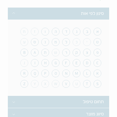
Toggle
סינון לפי אות
א
ב
ג
ד
ה
ו
ז
ח
ט
י
כ
ל
מ
נ
ס
ע
פ
צ
ק
ר
ש
ת
A
B
J
I
H
G
F
E
D
C
R
Q
P
O
N
M
L
K
Z
Y
X
W
V
U
T
S
Toggle
תחום טיפול
Toggle
סיווג מוצר