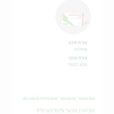
צורת מינון:
פתילות
צורת מתן:
מתן רקטלי
טיפול בכאבים
במרשם רופא
תמיסה להזרקה 75 MG / 3 ML
אביטרן טבע® 75מ"ג/3 מ"ל