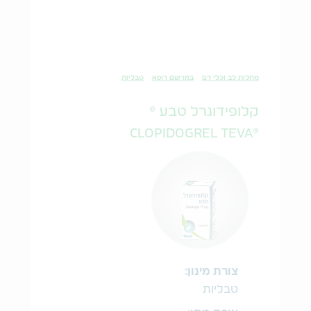
מחלות לב וכלי דם
במרשם רופא
טבליות
קלופידוגרל טבע ®
®CLOPIDOGREL TEVA
צורת מינון:
טבליות