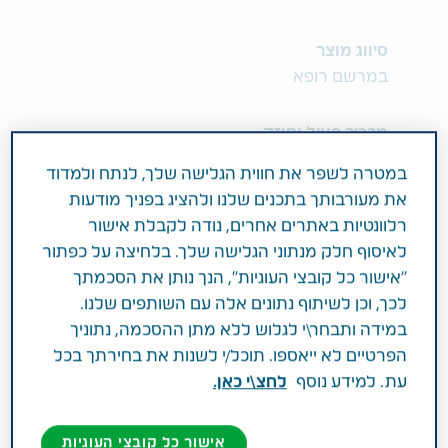
סיווג מוצר
במרשם רופא
מרכיב פעיל וחוזק
PREGABALIN 225MG
במטרה לשפר את חווית הגלישה שלך, לנתח ולמדוד
את מעורבותך בתכנים שלנו ולהציג בפניך מודעות
תחום טיפול
רלוונטיות באתרים אחרים, נודה לקבלת אישור
טיפול בכאבים
לאיסוף חלק מנתוני הגלישה שלך. בלחיצה על כפתור
"אישור כל קובצי העוגיות", הנך נותן את הסכמתך
פעילות רפואית
לכך, וכן לשיתוף נתונים אלה עם השותפים שלנו.
במידה ותבחר\י לגלוש ללא מתן ההסכמה, נתוניך
פרגבלין טבע ® מיועדת לטיפול בכאב ממקור עצבי
הפרטיים לא ייאספו. תוכל/י לשנות את בחירתך בכל
(נוירופאטי) במבוגרים וכן לטיפול בדאבת שרירים
עת. למידע נוסף
לחצ\י כאן.
(פיברומיאלגיה - Fibromyalgia). קבוצה תרפויטית:
אנלוג לחומצה גאמא אמינובוטירית (GABA).
אישור כל קובצי העוגיות