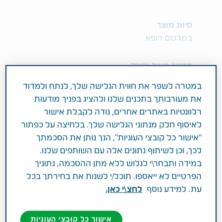
סיווג מוצר
במרשם רופא
מרכיב פעיל וחוזק
PREGABALIN 300MG
במטרה לשפר את חווית הגלישה שלך, לנתח ולמדוד
את מעורבותך בתכנים שלנו ולהציג בפניך מודעות
תחום טיפול
רלוונטיות באתרים אחרים, נודה לקבלת אישור
טיפול בכאבים
לאיסוף חלק מנתוני הגלישה שלך. בלחיצה על כפתור
"אישור כל קובצי העוגיות", הנך נותן את הסכמתך
פעילות רפואית
לכך, וכן לשיתוף נתונים אלה עם השותפים שלנו.
במידה ותבחר\י לגלוש ללא מתן ההסכמה, נתוניך
פרגבלין טבע ® מיועדת לטיפול בכאב ממקור עצבי
הפרטיים לא ייאספו. תוכל/י לשנות את בחירתך בכל
(נוירופאטי) במבוגרים וכן לטיפול בדאבת שרירים
עת. למידע נוסף
לחצ\י כאן.
(פיברומיאלגיה - Fibromyalgia). קבוצה תרפויטית:
אנלוג לחומצה גאמא אמינובוטירית (GABA).
אישור כל קובצי העוגיות