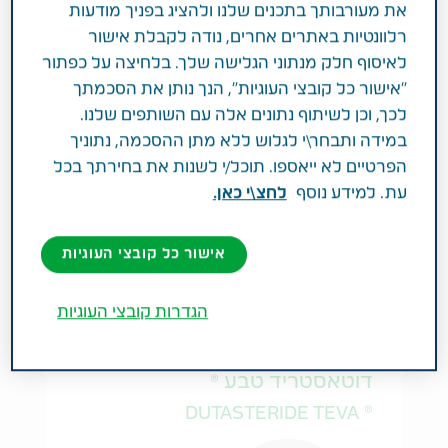
את מעורבותך בתכנים שלנו ולהציג בפניך מודעות
רלוונטיות באתרים אחרים, נודה לקבלת אישור
לאיסוף חלק מנתוני הגלישה שלך. בלחיצה על כפתור
"אישור כל קובצי העוגיות", הנך נותן את הסכמתך
צורת מינון:
לכך, וכן לשיתוף נתונים אלה עם השותפים שלנו.
SOLUTION FOR INJECTION
במידה ותבחר\י לגלוש ללא מתן ההסכמה, נתוניך
הפרטיים לא ייאספו. תוכל/י לשנות את בחירתך בכל
צורת מתן:
עת. למידע נוסף
לחצ\י כאן.
I.M
אישור כל קובצי העוגיות
הגדרות קובצי העוגיות
בריאות הגבר
במרשם רופא
כמוסות רכות
דוטאסטריד טבע ®
® DUTASTERIDE TEVA