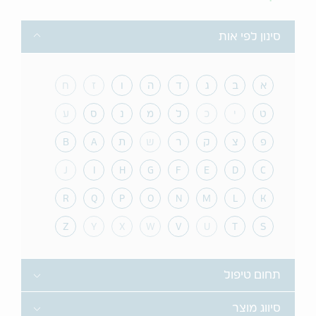
Toggle
סינון לפי אות
א
ב
ג
ד
ה
ו
ז
ח
ט
י
כ
ל
מ
נ
ס
ע
פ
צ
ק
ר
ש
ת
A
B
J
I
H
G
F
E
D
C
R
Q
P
O
N
M
L
K
Z
Y
X
W
V
U
T
S
Toggle
תחום טיפול
Toggle
סיווג מוצר