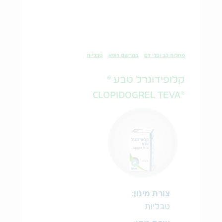
מחלות לב וכלי דם
במרשם רופא
טבליות
קלופידוגרל טבע ®
®CLOPIDOGREL TEVA
צורת מינון:
טבליות