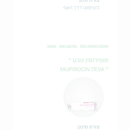
צורת מתן:
לשימוש דרך האף
מחלות זיהומיות ו-HIV
במרשם רופא
משחה
מופירוסין טבע ®
® MUPIROCIN TEVA
צורת מינון: