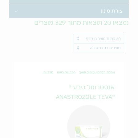
Toggle
צורת מינון
נמצאו
20
תוצאות מתוך
329
מוצרים
Results per page
ProductName
מחלת הסרטן וטיפול תומך
במרשם רופא
טבליות
אנסטרוזול טבע ®
®ANASTROZOLE TEVA