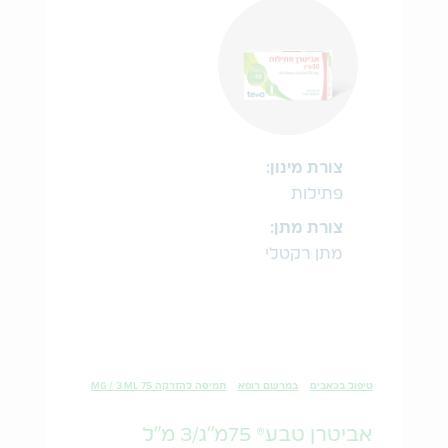
צורת מינון:
פתילות
צורת מתן:
מתן רקטלי
טיפול בכאבים
במרשם רופא
תמיסה להזרקה 75 MG / 3 ML
אביטרן טבע® 75מ"ג/3 מ"ל