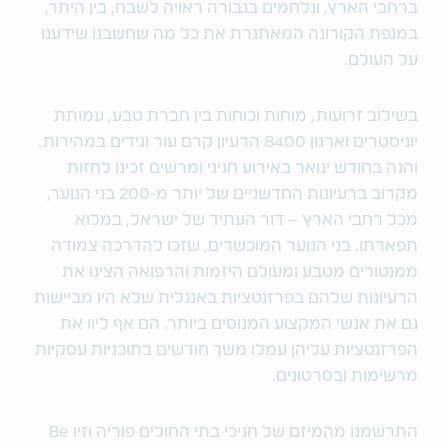
ברחבי הארץ, ונלחמים בגבורה ראויה לשבח, בין היתר,
במגפת הקורונה המאתגרת את כל מה שחשבנו שידענו
על העולם.
בשילוב זרועות, מוחות וכוחות בין חברת טבע, עמותת
יוניסטרים וארגון 8400 הרעיון קרם עור וגידים במהירות.
והנה בחודש ינואר באירוע חגיגי ומרשים זכינו לחזות
מקרוב ברעיונות החדשניים של יותר מ-200 בני הנוער,
מכל רחבי הארץ – דור העתיד של ישראל, במלוא
תפארתו. בני הנוער המוכשרים, שזכו להדרכה צמודה
ממנטורים מטבע ומעולם היזמות והרפואה הציגו את
הרעיונות שלהם בפרזנטציות באנגלית שלא היו מביישות
גם את אנשי המקצוע המנוסים ביותר. הם אף ליוו את
הפרזנטציות עליהן עמלו משך חודשים בתוכניות עסקיות
מרשימות ובסרטונים.
התרשמנו מהמיזם של חניכי בתי החולים פוריה וזיו Be