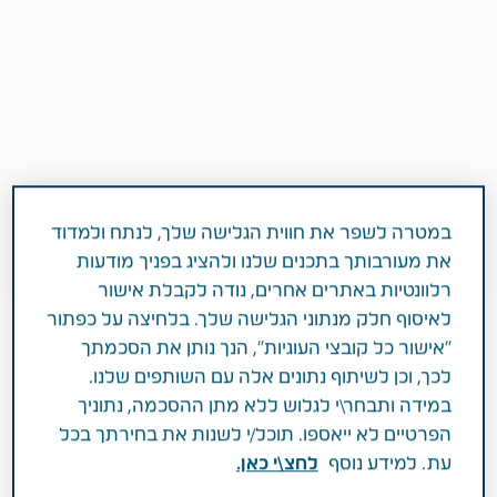
במטרה לשפר את חווית הגלישה שלך, לנתח ולמדוד
את מעורבותך בתכנים שלנו ולהציג בפניך מודעות
רלוונטיות באתרים אחרים, נודה לקבלת אישור
לאיסוף חלק מנתוני הגלישה שלך. בלחיצה על כפתור
"אישור כל קובצי העוגיות", הנך נותן את הסכמתך
לכך, וכן לשיתוף נתונים אלה עם השותפים שלנו.
3 דקות
במידה ותבחר\י לגלוש ללא מתן ההסכמה, נתוניך
פברואר 20, 2021
הפרטיים לא ייאספו. תוכל/י לשנות את בחירתך בכל
סביבה, חברה וממשל תאגידי (ESG)
עת. למידע נוסף
לחצ\י כאן.