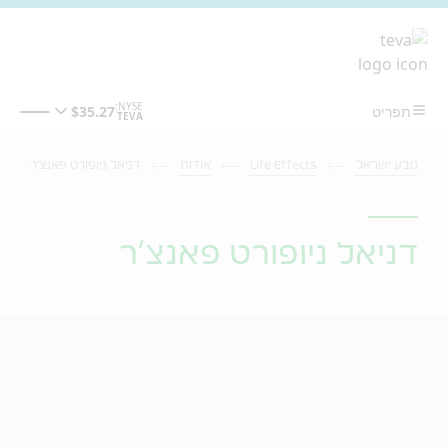
מעבר לתוכן המרכזי
טבע ישראל
Life Effects
אודות
דניאל ניופורט פאנצ'ר
דניאל ניופורט פאנצ'ר