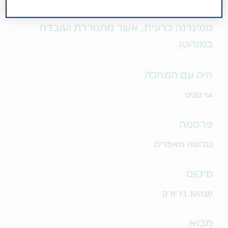
דניאל ניופורט פאנצ'ר היא סופרת הסובלת
ממיגרנה כרונית, אשר מתגוררת ועובדת
במנהטן.
חיה עם המחלה
14 שנים
פרסמה
שלושה מאמרים
מיקום
מנהטן, ניו יורק
מבוא