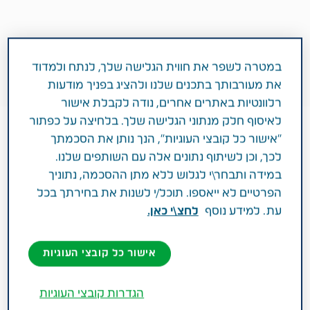
במטרה לשפר את חווית הגלישה שלך, לנתח ולמדוד
את מעורבותך בתכנים שלנו ולהציג בפניך מודעות
רלוונטיות באתרים אחרים, נודה לקבלת אישור
לאיסוף חלק מנתוני הגלישה שלך. בלחיצה על כפתור
"אישור כל קובצי העוגיות", הנך נותן את הסכמתך
לכך, וכן לשיתוף נתונים אלה עם השותפים שלנו.
במידה ותבחר\י לגלוש ללא מתן ההסכמה, נתוניך
הפרטיים לא ייאספו. תוכל/י לשנות את בחירתך בכל
עת. למידע נוסף
לחצ\י כאן.
1 דקות
פברואר 18, 2019
אישור כל קובצי העוגיות
מטופלים משתפים
מיגרנה
הגדרות קובצי העוגיות