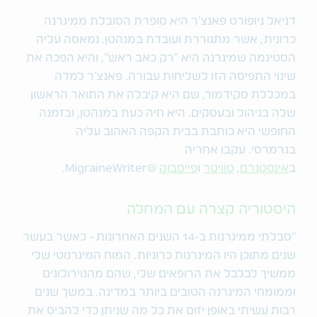
דניאל ניופורט פאנצ'ר היא סופרת הסובלת ממיגרנה
כרונית, אשר מתגוררת ועובדת במנהטן. נמאסה עליה
הסטיגמה שמיגרנה היא "רק כאב ראש", והיא הפכה את
שינוי התפיסה הזו לשליחות עבורה. פאנצ'ר למדה
במכללת סקידמור, שם היא קיבלה את התואר הראשון
שלה בניהול ובעסקים. היא חיה כעת במנהטן, ובזמנה
החופשי היא כותבת בבית הקפה האהוב עליה
בגרמרסי.
עקבו אחריה
ב
אינסטגרם
,
טוויטר
ו
פייסבוק
@MigraineWriter.
היסטוריה קצרה עם המחלה
"סבלתי ממיגרנות ב-14 השנים האחרונות - כאשר בעשר
שנים מתוכן היו המיגרנות כרוניות. המוח המיגרנוטי שלי
ממשיך לבלבל את הרופאים שלי, שהם מהנוירולוגים
וממומחי המיגרנה הטובים ביותר במדינה. במשך שנים
רבות עשיתי באופן יזום את כל מה שניתן כדי להביס את