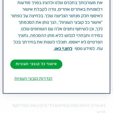
את מעורבותך בתכנים שלנו ולהציג בפניך מודעות
סביבה, חברה וממשל תאגידי (ESG)
רלוונטיות באתרים אחרים, נודה לקבלת אישור
לאיסוף חלק מנתוני הגלישה שלך. בלחיצה על כפתור
"אישור כל קובצי העוגיות", הנך נותן את הסכמתך
שר החינוך, נפתלי בנט: ״אני שמח שחברת
לכך, וכן לשיתוף נתונים אלה עם השותפים שלנו.
טבע מצטרפת לתכנית הלאומית לקידום
במידה ותבחר\י לגלוש ללא מתן ההסכמה, נתוניך
המצויינות במתמטיקה ומדעים. הצלחנו
הפרטיים לא ייאספו. תוכל/י לשנות את בחירתך בכל
עת. למידע נוסף
לחצ\י כאן.
בשנים האחרונות להכפיל את מספר
התלמידים ב-5 יחידות מתמטיקה – כשהזינוק
אישור כל קובצי העוגיות
העיקרי הוא בפריפריה. בכוחות משותפים
נרחיב את הכישורים והמיומנויות של דור
הגדרות קובצי העוגיות
העתיד גם ביתר תחומי המדעים לקראת
אתגרי המאה ה-21״.
לא צריך להיות עילוי במדעים כדי להבין את הפרדוקס
הבא: