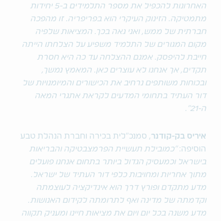
האחרונות להכפיל את מספר התלמידים ב-5 יחידות
מתמטיקה. הזינוק העיקרי הוא בפריפריה. זו מהפכה
חברתית של ממש, ואני גאה בכך. המציאות שלפיה
מקום המגורים של התלמיד משפיע על הצלחתו הייתה
חייבת להיפסק. אמנם ההצלחה עד כה היא חסרת
תקדים, אך אנחנו לא עוצרים כאן. המאמץ נמשך,
ובכוחות משותפים נרחיב את הכישורים והמיומנויות של
דור העתיד בתחומי המדעים לקראת אתגרי המאה
ה-21״
.
איריס בק-קודנר
, סמנכ"לית בכירה וחברת הנהלת טבע
הוסיפה:
"כמובילת תעשיית הפרמצבטיקה והבריאות
בישראל וכמעסיק הגדול ביותר בתחום אנחנו פועלים
מתוך אחריות ומחויבות כלפי דור העתיד של ישראל.
מדע מתקדם ופורץ דרך הוא אינדיקציה לעוצמתה
וקדמתה של מדינה ואף לתרומתה לקידום האנושות.
מדע משנה בכל יום ויום את מציאות חיינו ומעניק תקווה