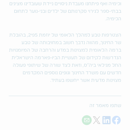
וכימיה ואף פיתחנו מעבדת ניסויים ניידת שעובדינו מציגים
בבתי-ספר לגירוי סקרנותם של ילדים ובני-נוער לתחום
הכימיה.
הצטרפות טבע למהלך הלאומי של יוזמת 5פי2, בהובלת
שר החינוך, מהווה נדבך חשוב במחויבותה של טבע
ברמה הלאומית למצוינות במדע והרחבה של המיומנויות
הנדרשות לקידום של תעשיית הביו-פארמה הישראלית
החל מגילאי ביה"ס, וזאת לצד שורה של שיתופי פעולה
חדשים עם משרד החינוך וגופים נוספים המקדמים
מצוינות מדעית אשר ייחשפו בעתיד.
שתפו מאמר זה
Share with E-mail
Share on Twitter
Share on LinkedIn
Share on Facebook