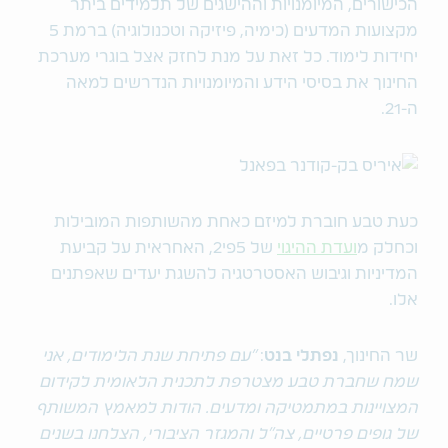
הכישורים, המיומנויות וההישגים של תלמידים ביתר
מקצועות המדעים (כימיה, פיזיקה וטכנולוגיה) ברמת 5
יחידות לימוד. כל זאת על מנת לחזק אצל בוגרי מערכת
החינוך את בסיסי הידע והמיומנויות הנדרשים למאה
ה-21.
כעת טבע חוברת למיזם כאחת מהשותפות המובילות
וכחלק מ
ועדת ההיגוי
של 5פי2, האחראית על קביעת
המדיניות וגיבוש האסטרטגיה להשגת יעדים שאפתנים
אלו.
שר החינוך,
נפתלי בנט
:
״עם פתיחת שנת הלימודים, אני
שמח שחברת טבע מצטרפת לתכנית הלאומית לקידום
המצויינות במתמטיקה ומדעים. הודות למאמץ המשותף
של גופים פרטיים, צה״ל והמגזר הציבורי, הצלחנו בשנים