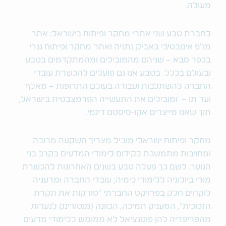
מעולה.
לחברת טבע שני אתרי מחקר ופיתוח בישראל: אתר
מו"פ אינובטיבי באביק נתניה ואתר מחקר ופיתוח גנרי
בכפר סבא – שניהם מהמובילים ומהמתקדמים בטבע
ובעולם בכלל. בטבע אנו גם פועלים להכשרת עובדי
החברה להשתלבות ועבודה בעולם התרופות – מאלף
ועד תו – ומובילים את התעשייה הפרמצבטית בישראל,
תוך שאנו מייצרים אקו-סיסטם דינמי.
מחקר ופיתוח ישראלי מוביל מצריך השקעה מרובה
ומחויבות מתמשכת לקידום לימודי המדעים בקרב בני
הנוער. לשם כך פעלה טבע בשנים האחרונות להכשרת
מורי ביולוגיה ללימודי כימיה; עובדי החברה ומדעניה
לוקחים חלק בפרויקט החברתי "סודקות את תקרת
הזכוכית", המעניק תמיכה, הכוונה (מנטורינג) לנערות
מהפריפריה להן פוטנציאל לא ממומש ללימודי מדעים