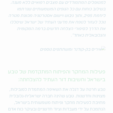
למטופלים המתמודדים עם מצבים רפואיים ללא מענה.
בשילוב כוחות עם כל הגופים המשמעותיים שנרתמו
ליוזמת 5פי2, ותוך גיבוש ויישום אסטרטגיה מכוונת מטרה
נוכל לעזור לטפח את מדעני העתיד של ישראל שיסללו
את הדרך לסיפורי הצלחה חדשים ברמה המקומית
והגלובאלית כאחד".
פעילות המחקר והפיתוח המתקדמת של טבע
בישראל וחשיבות דור העתיד להצלחתה:
טבע חרטה על דגלה את השאיפה המתמדת למובילות,
מצוינות וחדשנות. טבע שהינה חברה ישראלית-גלובלית
מחויבת לפעילות מחקר ופיתוח משמעותית בישראל,
הנתמכת על ידי מעבדות וציוד חדשניים ובעיקר כוח אדם