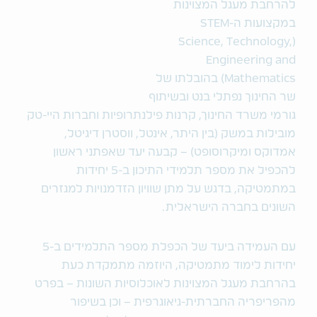
להרחבת מעגל המצוינות
במקצועות ה-STEM
(Science, Technology,
Engineering and
Mathematics) בהובלתו של
שר החינוך נפתלי בנט ובשיתוף
גורמי משרד החינוך, קרנות פילנתרופיות וחברות היי-טק
מובילות במשק (בין היתר, אינטל, ווסטרן דיגיטל,
אמדוקס ומיקרוסופט) – קבעה יעד שאפתני ראשון
להכפיל את מספר תלמידי התיכון ב-5 יחידות
במתמטיקה, בדגש על מתן שוויון הזדמנויות למגזרים
השונים בחברה הישראלית.
עם העמידה ביעד של הכפלת מספר התלמידים ב-5
יחידות לימוד מתמטיקה, היוזמה מתמקדת כעת
בהרחבת מעגל המצוינות לאוכלוסיות השונות – בפרט
מהפריפריה החברתית-גיאוגרפית – וכן בשיפור