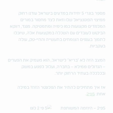
מספר בוגרי 5 יחידות במדעים בישראל עודנו רחוק
ממיצוי הפוטנציאל שלו וזאת לצד מחסור במורים
המלמדים מקצועות כמו כימיה ומתמטיקה. מנגד, דווקא
הביקוש לעובדים עם השכלה במקצועות אלה, שיוכלו
לתמוך בענפים הצומחים בתעשייה וההיי-טק, עולה
בעקביות.
המצב הזה לא "בריא" לישראל, הוא מעמיק את הפערים
– הגדולים ממילא – בחברה, ועלול לפגוע במשק
ובכלכלה בעתיד הרחוק יותר.
אז איך מתחילים להתיר את הפלונטר הזה? במילה
אחת:
5פי2
.
5פי2 – היוזמה המשותפת