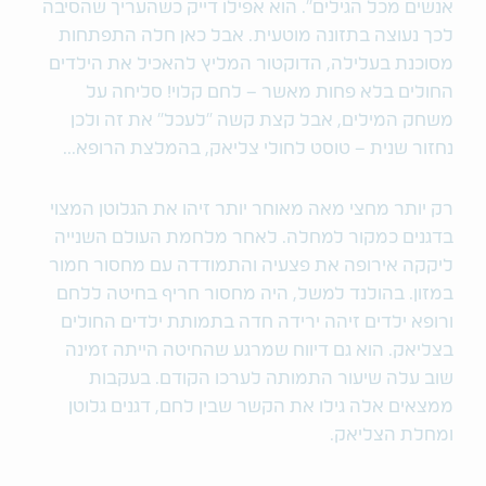
אנשים מכל הגילים". הוא אפילו דייק כשהעריך שהסיבה
לכך נעוצה בתזונה מוטעית. אבל כאן חלה התפתחות
מסוכנת בעלילה, הדוקטור המליץ להאכיל את הילדים
החולים בלא פחות מאשר – לחם קלוי! סליחה על
משחק המילים, אבל קצת קשה "לעכל" את זה ולכן
נחזור שנית – טוסט לחולי צליאק, בהמלצת הרופא...
רק יותר מחצי מאה מאוחר יותר זיהו את הגלוטן המצוי
בדגנים כמקור למחלה. לאחר מלחמת העולם השנייה
ליקקה אירופה את פצעיה והתמודדה עם מחסור חמור
במזון. בהולנד למשל, היה מחסור חריף בחיטה ללחם
ורופא ילדים זיהה ירידה חדה בתמותת ילדים החולים
בצליאק. הוא גם דיווח שמרגע שהחיטה הייתה זמינה
שוב עלה שיעור התמותה לערכו הקודם. בעקבות
ממצאים אלה גילו את הקשר שבין לחם, דגנים גלוטן
ומחלת הצליאק.