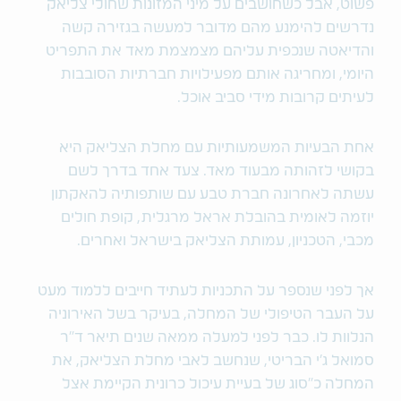
פשוט, אבל כשחושבים על מיני המזונות שחולי צליאק
נדרשים להימנע מהם מדובר למעשה בגזירה קשה
והדיאטה שנכפית עליהם מצמצמת מאד את התפריט
היומי, ומחריגה אותם מפעילויות חברתיות הסובבות
לעיתים קרובות מידי סביב אוכל.
אחת הבעיות המשמעותיות עם מחלת הצליאק היא
בקושי לזהותה מבעוד מאד. צעד אחד בדרך לשם
עשתה לאחרונה חברת טבע עם שותפותיה להאקתון
יוזמה לאומית בהובלת אראל מרגלית, קופת חולים
מכבי, הטכניון, עמותת הצליאק בישראל ואחרים.
אך לפני שנספר על התכניות לעתיד חייבים ללמוד מעט
על העבר הטיפולי של המחלה, בעיקר בשל האירוניה
הנלוות לו. כבר לפני למעלה ממאה שנים תיאר ד"ר
סמואל ג'י הבריטי, שנחשב לאבי מחלת הצליאק, את
המחלה כ"סוג של בעיית עיכול כרונית הקיימת אצל