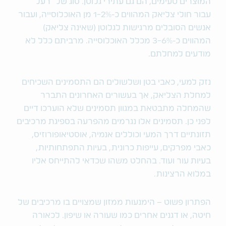
המוצרים טעימים, הם גם עתירי גלוטן. סוג של "רעל"
עבור חולי צליאק המהווים כ-1-2% מן האוכלוסייה, ועבור
אנשים הסובלים מרגישות לגלוטן (שאינה צליאק)
המהווים כ-3-6% מכלל האוכלוסייה. מרביתם כלל לא
מודעים למחלתם.
נזק למעי, כאבי בטן ושלשולים הם התסמינים השכיחים
למחלת הצליאק, אך בעשורים האחרונים התברר
שהמחלה מתבטאת במגוון תסמינים שלא הוערכו דיים
לפני כן. תסמינים אלו נגרמים מהפרעה בספיגת מרכיבים
תזונתיים דרך המעי וכוללים אנמיה, אוסטיאופורוזיס,
כאבי מפרקים, עייפות כרונית, בעיות התפתחותיות,
בעיות עור ועוד. בהחלט משהו שכדאי להתייחס אליו
במלוא הרצינות.
הפתרון פשוט – הימנעות ממזון שמצויים בו מרכיבים של
חיטה, או דגנים אחרים כמו שעורה או שיפון. לכאורה