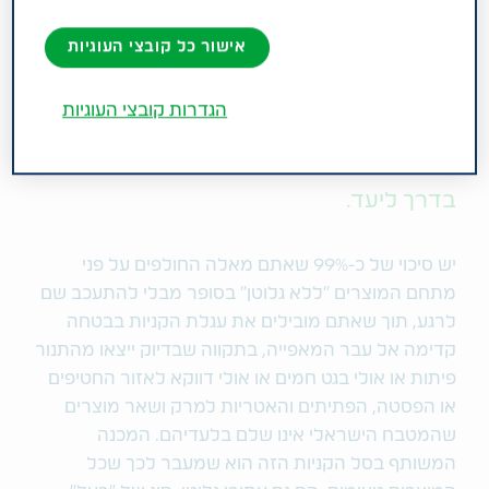
ניסו לפצח את האתגר של טבע לאיתור
אישור כל קובצי העוגיות
מוקדם של חולי צליאק בהתבסס על 'ביג
דאטה' אותנטי שנתקבל ממטופלי מכבי
הגדרות קובצי העוגיות
שירותי בריאות (מבלי לחשוף את זהותם).
נדמה שהצוותים הזוכים עשו צעד חשוב
בדרך ליעד.
יש סיכוי של כ-99% שאתם מאלה החולפים על פני
מתחם המוצרים "ללא גלוטן" בסופר מבלי להתעכב שם
לרגע, תוך שאתם מובילים את עגלת הקניות בבטחה
קדימה אל עבר המאפייה, בתקווה שבדיוק ייצאו מהתנור
פיתות או אולי בגט חמים או אולי דווקא לאזור החטיפים
או הפסטה, הפתיתים והאטריות למרק ושאר מוצרים
שהמטבח הישראלי אינו שלם בלעדיהם. המכנה
המשותף בסל הקניות הזה הוא שמעבר לכך שכל