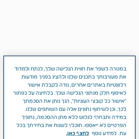
במטרה לשפר את חווית הגלישה שלך, לנתח ולמדוד
את מעורבותך בתכנים שלנו ולהציג בפניך מודעות
רלוונטיות באתרים אחרים, נודה לקבלת אישור
לאיסוף חלק מנתוני הגלישה שלך. בלחיצה על כפתור
5 דקות
"אישור כל קובצי העוגיות", הנך נותן את הסכמתך
מאי 20, 2019
לכך, וכן לשיתוף נתונים אלה עם השותפים שלנו.
סביבה, חברה וממשל תאגידי (ESG)
במידה ותבחר\י לגלוש ללא מתן ההסכמה, נתוניך
הפרטיים לא ייאספו. תוכל/י לשנות את בחירתך בכל
עת. למידע נוסף
לחצ\י כאן.
עשרות משתתפי האקתון MED ABOUT DATA