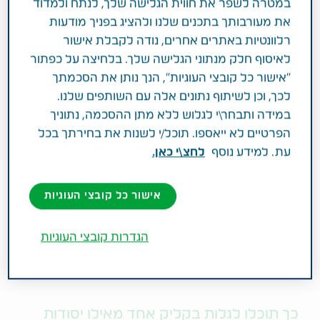
במטרה לשפר את חווית הגלישה שלך, לנתח ולמדוד
את מעורבותך בתכנים שלנו ולהציג בפניך מודעות
רלוונטיות באתרים אחרים, נודה לקבלת אישור
לאיסוף חלק מנתוני הגלישה שלך. בלחיצה על כפתור
"אישור כל קובצי העוגיות", הנך נותן את הסכמתך
לכך, וכן לשיתוף נתונים אלה עם השותפים שלנו.
במידה ותבחר\י לגלוש ללא מתן ההסכמה, נתוניך
הפרטיים לא ייאספו. תוכל/י לשנות את בחירתך בכל
עת. למידע נוסף
לחצ\י כאן.
אישור כל קובצי העוגיות
1 דקות
ינואר 01, 2018
הגדרות קובצי העוגיות
סביבה, חברה וממשל תאגידי (ESG)
כך תוכלו לגלות בקליק אחד מאילו יסודות