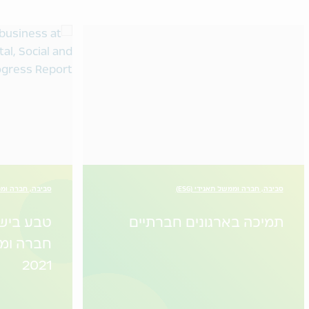
סביבה, חברה וממשל תאגידי (ESG)
סביבה, חברה וממשל
תמיכה בארגונים חברתיים
טבע בישר
חברה ומ
2021