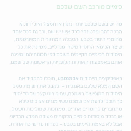
כימיים מורכב השם שלכם
מה יש בשם שלכם יותר: נתרן או חמצן? ואולי דווקא
הרבה זהב ופלטינה? לכל איש יש שם, וכך גם לכל אחד
מחומרי היסוד בטבע. הטבלה המחזורית המפורסמת,
שיצר הכימאי הרוסי דמיטרי מנדלייב, ממיינת את כל
היסודות הכימיים הקיימים בעולם לפי תכונותיהם ומציגה
אותם באמצעות האותיות הלועזיות הראשונות של שמם.
באפליקציה הייחודית
אלמנטבע
, תוכלו להקליד את
השם המלא שלכם באנגלית – ולקבל את רשימת סמלי
היסודות המופיעים בשמכם, עם פירוט קצר על כל יסוד.
כך תוכלו לדעת אם שמכם עשוי מגזים אצילים שלא
מתחברים לחומרים אחרים, ממתכות שמוליכות חשמל,
או בכלל מיסודות כימיים הלקוחים מעולם המדע הבדיוני
אבל לא באמת קיימים בטבע – לפחות עד שיוכח אחרת.