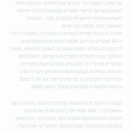
של טבע, הוקמה כדי לקדם את המחקר בתחום מדעי
המוח בישראל וליצור מסגרת משותפת לגילוי ופיתוח
גישות טיפוליות חדשניות למחלות מוח – מחלות
שפוגעות בלב קיומנו כבני אדם.
מדובר ברשת יחודית בישראל בתחום זה, המאגדת כבר
כ-80 חוקרים בכירים, פוסט דוקטורנטים וסטודנטים
לדוקטורט במדעי המוח מעשרת האוניברסיטאות, מכוני
המחקר ובתי החולים המובילים בישראל, המקדמים
מחקרים פורצי דרך שבכוחם לקדם גישות טיפוליות
חדשות במחלות קשות וחשוכות מרפא. חברת טבע
התחייבה להשקיע עד 15 מיליון דולר על פני 5 שנים
ברשת הלאומית למצוינות בחקר המוח (NNE).
קבוצת החוקרים הראשונה שהחלה לפעול בשנת 2013
במסגרת ה- NNE משלימה בימים אלה את סיכום
המחקרים בתחומים מגוונים כגון: אלצהיימר, פרקינסון,
ALS וטרשת נפוצה. עבודתם של החוקרים יוצרת עניין