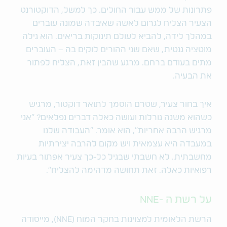
פתרונות של ממש עבור החולים. כך למשל, הדוקטורנט
הצעיר הצליח לגרום לאשה שאיבדה שמונה עוברים
במהלך לידה, להביא לעולם תינוקות בריאים. הוא גילה
מוטציה גנטית, שאם שני ההורים לוקים בה – העוברים
מתים בעודם ברחם. מרגע שהבין זאת, הצליח לפתור
את הבעיה.
איך בחור צעיר, שטרם הוסמך לתואר דוקטור, מרגיש
כשהוא משנה גורלות ועושה כאלה דברים נפלאים? "אני
מרגיש הרבה אחריות", הוא אומר. "העבודה שלנו
במעבדה היא עצמאית ויש מקום להרבה יצירתיות
מחשבתית. לא חשבתי שבגיל כל-כך צעיר אפתור בעיות
רפואיות כאלה. זאת תחושה מדהימה להצליח".
על רשת ה -NNE
הרשת הלאומית למצוינות בחקר המוח (NNE), מייסודה