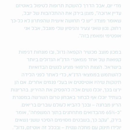
מדי יום, אבל הדרך להשקת תרופות לטיפול באוטיזם
עדיין ארוכה", מצנן בירק את ההתלהבות של יובל,
שאומר מצדו: "יש לי תחושה אישית שהפתרון לא כל-כך
רחוק. נכון שאני צעיר והניסיון שלי מוגבל, אבל אני
אופטימי ומאמין בזה".
במכון מוצב מכשיר הקפאה גדול, ובו מונחות דגימות
קפואות של אחד ממאגרי הדנ"א הגדולים ביותר
בישראל. הצוות הרפואי מציע לנשים הבדואיות
להשתמש בממצאי הדנ"א, כדי לאתר לפני הלידה
תינוקות שיהיו אוטיסטים או בעלי פגמים אחרים. אם הן
ירצו בכך, יוכלו נשים אלה להפסיק את ההיריון. בהריונות
בעתיד יוכלו אף לבחור באבחון טרום השרשה במסגרת
הריון מבחנה – ובכך להביא לעולם עוברים בריאים.
"כ-65% מהבדואים מתחתנים בתוך המשפחה", אומר
בירק, "עקב כך, בשבטים מסוימים הסיכוי ששני נשאים
יולידו תינוק עם מחלה גנטית – ובכלל זה אוטיזם, גדול".