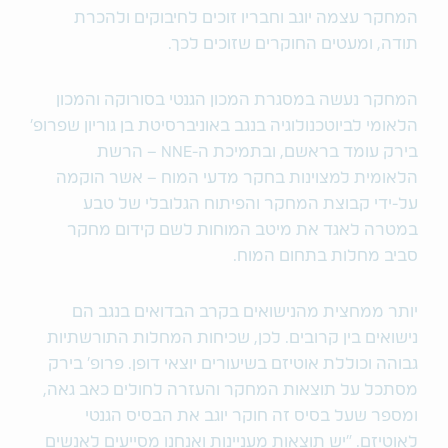
המחקר עצמה יוגב וחבריו זוכים לחיבוקים ולהכרת
תודה, ומעטים החוקרים שזוכים לכך.
המחקר נעשה במסגרת המכון הגנטי בסורוקה והמכון
הלאומי לביוטכנולוגיה בנגב באוניברסיטת בן גוריון שפרופ'
בירק עומד בראשם, ובתמיכת ה-NNE – הרשת
הלאומית למצוינות בחקר מדעי המוח – אשר הוקמה
על-ידי קבוצת המחקר והפיתוח הגלובלי של טבע
במטרה לאגד את מיטב המוחות לשם קידום מחקר
סביב מחלות בתחום המוח.
יותר ממחצית מהנישואים בקרב הבדואים בנגב הם
נישואים בין קרובים. לכן, שכיחות המחלות התורשתיות
גבוהה וכוללת אוטיזם בשיעורים יוצאי דופן. פרופ' בירק
מסתכל על תוצאות המחקר והעזרה לחולים כאב גאה,
ומספר שעל בסיס זה חוקר יוגב את הבסיס הגנטי
לאוטיזם. "יש תוצאות מעניינות ואנחנו מסייעים לאנשים