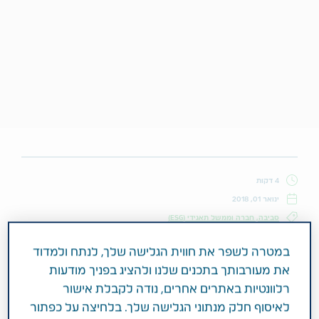
4 דקות
ינואר 01, 2018
סביבה, חברה וממשל תאגידי (ESG)
במטרה לשפר את חווית הגלישה שלך, לנתח ולמדוד
את מעורבותך בתכנים שלנו ולהציג בפניך מודעות
מה עושים דוקטורנט צעיר ופרופ' מוערך
רלוונטיות באתרים אחרים, נודה לקבלת אישור
מאוניברסיטת בן גוריון בין מאהלי הבדואים
לאיסוף חלק מנתוני הגלישה שלך. בלחיצה על כפתור