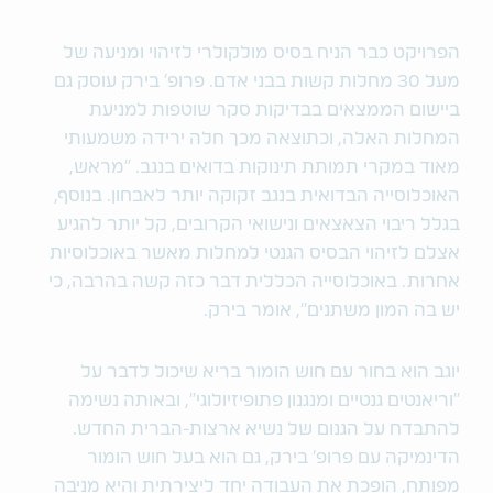
הפרויקט כבר הניח בסיס מולקולרי לזיהוי ומניעה של
מעל 30 מחלות קשות בבני אדם. פרופ' בירק עוסק גם
ביישום הממצאים בבדיקות סקר שוטפות למניעת
המחלות האלה, וכתוצאה מכך חלה ירידה משמעותי
מאוד במקרי תמותת תינוקות בדואים בנגב. "מראש,
האוכלוסייה הבדואית בנגב זקוקה יותר לאבחון. בנוסף,
בגלל ריבוי הצאצאים ונישואי הקרובים, קל יותר להגיע
אצלם לזיהוי הבסיס הגנטי למחלות מאשר באוכלוסיות
אחרות. באוכלוסייה הכללית דבר כזה קשה בהרבה, כי
יש בה המון משתנים", אומר בירק.
יוגב הוא בחור עם חוש הומור בריא שיכול לדבר על
"וריאנטים גנטיים ומנגנון פתופיזיולוגי", ובאותה נשימה
להתבדח על הגנום של נשיא ארצות-הברית החדש.
הדינמיקה עם פרופ' בירק, גם הוא בעל חוש הומור
מפותח, הופכת את העבודה יחד ליצירתית והיא מניבה