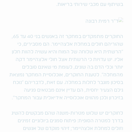
בשיתוף עם מכבי שירותי בריאות.
החוקרים מתמקדים במחקר זה באנשים בני 40 עד 65,
שהוריהם חולים במחלת אלצהיימר. הם מסבירים, כי
"הרשתית היא שלוחה של המוח והיא עשויה להוות חלון
אליו. יש עדויות כי הרשתית אצל חולי אלצהיימר דקה
יותר וכלי הדם בה שונים, לעומת מי שאינם סובלים
מהמחלה". לטענת החוקרים, אוכלוסיית המחקר נמצאת
בסיכון מוגבר לחלות במחלה. עם זאת, לדבריהם "נוכח
גילם הצעיר יחסית, הם עדיין אינם מבטאים פגיעה
בזיכרון ולכן מהווים אוכלוסייה אידיאלית עבור המחקר".
לחוקרים יש שלוש מטרות-משנה שהם מבקשים להשיג
בדרך למטרה הסופית: פיתוח סמנים ביולוגיים זמינים
וזולים למחלת אלצהיימר; זיהוי מוקדם של אנשים