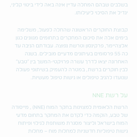
בשלבים שבהם המחלה עדיין אינה באה לידי ביטוי קליני,
יגדיל את הסיכוי ליעילותו.
קבוצת החוקרים הראשונה שהחלה לפעול, משלימה
בימים אלה את סיכום המחקרים בתחומים מגוונים כגון
אלצהיימר, פרקינסון וטרשת נפוצה. עבודתם הניבה עד
כה 55 פרסומים בעיתונים מדעיים מובילים. בשנה
האחרונה יצאו לדרך עשרה פרויקטי-המשך בין "טבע"
לבין חוקרים ברשת, במטרה להעמיק בשיתופי פעולה
שנועדו להניב טיפולים או גישות טיפול מעשיות.
על רשת NNE
הרשת הלאומית למצוינות בחקר המוח (NNE) , מייסודה
של טבע, הוקמה כדי לקדם את המחקר בתחום מדעי
המוח בישראל וליצור מסגרת משותפת לגילוי ופיתוח
גישות טיפוליות חדשניות למחלות מוח – מחלות