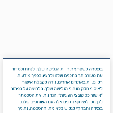
במטרה לשפר את חווית הגלישה שלך, לנתח ולמדוד
את מעורבותך בתכנים שלנו ולהציג בפניך מודעות
3 דקות
רלוונטיות באתרים אחרים, נודה לקבלת אישור
ינואר 01, 2018
לאיסוף חלק מנתוני הגלישה שלך. בלחיצה על כפתור
סביבה, חברה וממשל תאגידי (ESG)
"אישור כל קובצי העוגיות", הנך נותן את הסכמתך
לכך, וכן לשיתוף נתונים אלה עם השותפים שלנו.
במידה ותבחר\י לגלוש ללא מתן ההסכמה, נתוניך
חוקרים במרכז הרפואי שיבא, בסיוע הרשת