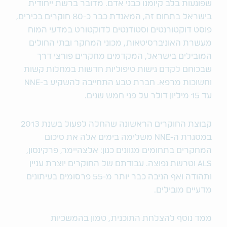
שפוגעות בלב קיומנו כבני אדם. מדובר ברשת ייחודית
בישראל בתחום זה, המאגדת כבר כ-80 חוקרים בכירים,
פוסט דוקטורנטים וסטודנטים לדוקטורט במדעי המוח
מעשרת האוניברסיטאות, מכוני המחקר ובתי החולים
המובילים בישראל, המקדמים מחקרים פורצי דרך
שבכוחם לקדם גישות טיפוליות חדשות במחלות קשות
וחשוכות מרפא. חברת טבע התחייבה להשקיע ב-NNE
עד 15 מיליון דולר על פני חמש שנים.
קבוצת החוקרים הראשונה שהחלה לפעול בשנת 2013
במסגרת ה-NNE משלימה בימים אלה את סיכום
המחקרים בתחומים מגוונים כגון: אלצהיימר, פרקינסון,
ALS וטרשת נפוצה. עבודתם של החוקרים יוצרת עניין
ותהודה ואף הניבה כבר יותר מ-55 פרסומים בעיתונים
מדעיים מובילים.
ממד נוסף להצלחת התוכנית, טמון בהמשכיות