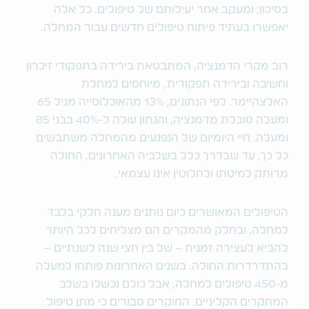
בסיכון; ומעקב אחר יעילותם של טיפולים. כל אלה
יאפשרו בעתיד פיתוח טיפולים חדשים עבור המחלה.
רוב מקרי הדמנציה, המתבטאת בירידה בתפקודי זיכרון
וחשיבה ובירידה תפקודית, מיוחסים למחלת
האלצהיימר. לפי הנתונים, 13% מהאוכלוסייה מגיל 65
ומעלה סובלת מדמנציה, והנתון עולה ל-40% בבני 85
ומעלה. חיי היומיום של הנפגעים מהמחלה משתבשים
כל כך, עד שבדרך כלל בשלביה האחרונים, החולה
מרותק למיטתו ולחלוטין אינו עצמאי.
הטיפולים המאושרים כיום נותנים מענה חלקי בלבד
למחלה, ובחלק מהמקרים הם מצליחים לכל היותר
להביא לעצירה זמנית – של בין חצי שנה לשנתיים –
בהתדרדרות החולה. בשנים האחרונות פותחו למעלה
מ-450 טיפולים למחלה, אבל כולם נכשלו בשלב
המחקרים הקליניים. החוקרים סבורים כי מתן טיפול