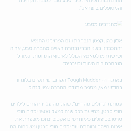
ההתנדבות השנתית של "טבע טוב" לטובת הקהילה
והמטופלים בישראל״.
אלון כהן, קפטן הנבחרת ויזם הפרויקט החמיא:
"התכבדנו בשני חברי נבחרת ראויים מחברת טבע, אריה
ושי שתרמו למאמץ הכולל לאיסוף התרומות, למורל
הנבחרת רוח הצוות ולערכיה".
באתגר ה- Tough Mudder הקרוב, שייתקיים בלונדון
בחודש מאי, מספר מתנדבי החברה צפוי לגדול.
עמותת "גדולים מהחיים", שהוקמה על ידי הורים לילדים
חולי סרטן, מסייעת בכל שנה למעל 1500 ילדים חולי
סרטן בטיפולים כימותרפיים אקטיביים וכן משפרת את
איכות חייהם ורווחתם של ילדים חולי סרטן ומשפחותיהם,