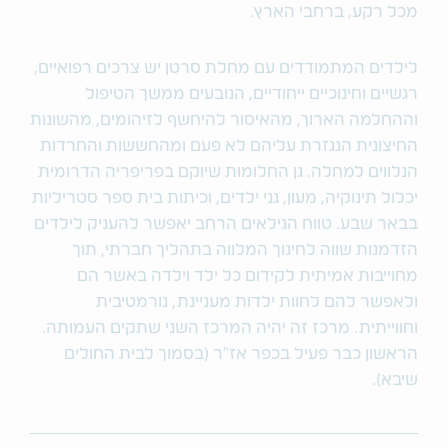
מכל רקע, ברחבי הארץ.
לילדים המתמודדים עם מחלת סרטן יש צרכים רפואיים,
רגשיים וחינוכיים ייחודיים, הנובעים ממשך הטיפול
וההחלמה הארוך, מהאיסור להיחשף לזיהומים, מהשונות
החיצונית הנגזרת עליהם לא פעם ומהחששות והחרדות
הנלווים למחלה. גן החלומות שיוקם בפריפריה הדרומית
יכלול תינוקיה, מעון, גני ילדים, וכיתות בית ספר סטריליות
בבאר שבע. טווח הגילאים הרחב יאפשר להעניק לילדים
הזדמנות שווה לחינוך המלווה בתהליך חברתי, תוך
מחוייבות אמיתית לקידום כל ילד וילדה באשר הם
ולאפשר להם לחוות ילדות מעניינת, נורמטיבית
וחווייתית. מרכז זה יהיה המרכז השני שתקים העמותה.
הראשון כבר פעיל בכפר אז"ר (בסמוך לבית החולים
שיבא).