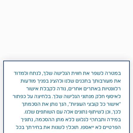
במטרה לשפר את חווית הגלישה שלך, לנתח ולמדוד
את מעורבותך בתכנים שלנו ולהציג בפניך מודעות
רלוונטיות באתרים אחרים, נודה לקבלת אישור
2 דקות
לאיסוף חלק מנתוני הגלישה שלך. בלחיצה על כפתור
דצמבר 20, 2018
"אישור כל קובצי העוגיות", הנך נותן את הסכמתך
סביבה, חברה וממשל תאגידי (ESG)
לכך, וכן לשיתוף נתונים אלה עם השותפים שלנו.
במידה ותבחר\י לגלוש ללא מתן ההסכמה, נתוניך
הפרטיים לא ייאספו. תוכל/י לשנות את בחירתך בכל
מתנדבים מטבע נרתמים לטובת ילדי "גדולים