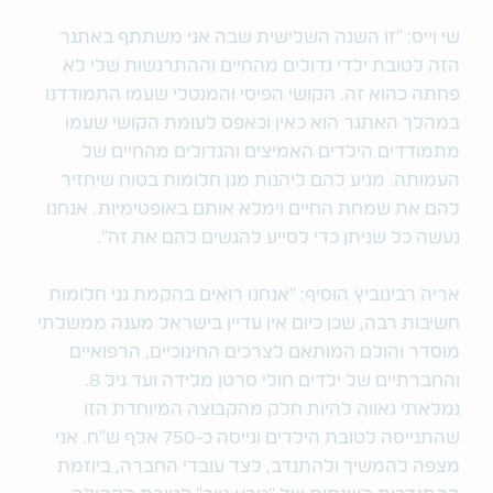
שי וייס: "זו השנה השלישית שבה אני משתתף באתגר
הזה לטובת ילדי גדולים מהחיים וההתרגשות שלי לא
פחתה כהוא זה. הקושי הפיסי והמנטלי שעמו התמודדנו
במהלך האתגר הוא כאין וכאפס לעומת הקושי שעמו
מתמודדים הילדים האמיצים והגדולים מהחיים של
העמותה. מגיע להם ליהנות מגן חלומות בטוח שיחזיר
להם את שמחת החיים וימלא אותם באופטימיות. אנחנו
נעשה כל שניתן כדי לסייע להגשים להם את זה".
אריה רבינוביץ הוסיף: "אנחנו רואים בהקמת גני חלומות
חשיבות רבה, שכן כיום אין עדיין בישראל מענה ממשלתי
מוסדר והולם המותאם לצרכים החינוכיים, הרפואיים
והחברתיים של ילדים חולי סרטן מלידה ועד גיל 8.
נמלאתי גאווה להיות חלק מהקבוצה המיוחדת הזו
שהתגייסה לטובת הילדים וגייסה כ-750 אלף ש״ח. אני
מצפה להמשיך ולהתנדב, לצד עובדי החברה, ביוזמת