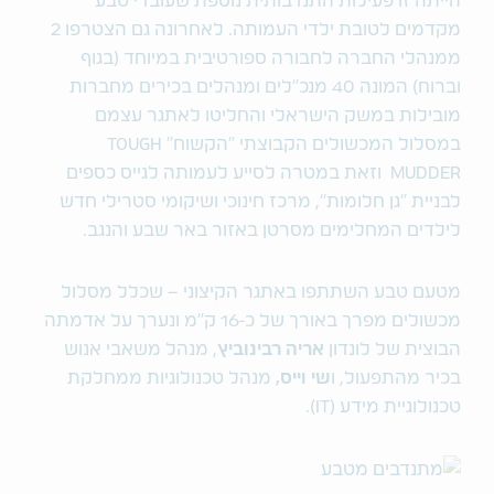
הייתה זו פעילות התנדבותית נוספת שעובדי טבע
מקדמים לטובת ילדי העמותה. לאחרונה גם הצטרפו 2
ממנהלי החברה לחבורה ספורטיבית במיוחד (בגוף
וברוח) המונה 40 מנכ"לים ומנהלים בכירים מחברות
מובילות במשק הישראלי והחליטו לאתגר עצמם
במסלול המכשולים הקבוצתי ״הקשוח״ TOUGH
MUDDER וזאת במטרה לסייע לעמותה לגייס כספים
לבניית "גן חלומות", מרכז חינוכי ושיקומי סטרילי חדש
לילדים המחלימים מסרטן באזור באר שבע והנגב.
מטעם טבע השתתפו באתגר הקיצוני – שכלל מסלול
מכשולים מפרך באורך של כ-16 ק"מ ונערך על אדמתה
הבוצית של לונדון
אריה רבינוביץ
, מנהל משאבי אנוש
בכיר מהתפעול, ו
שי וייס,
מנהל טכנולוגיות
ממחלקת
טכנולוגיית מידע (IT).