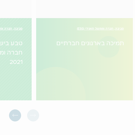
סביבה, חברה וממשל תאגידי (ESG)
סביבה, חברה וממשל
תמיכה בארגונים חברתיים
טבע בישר
חברה ומ
2021