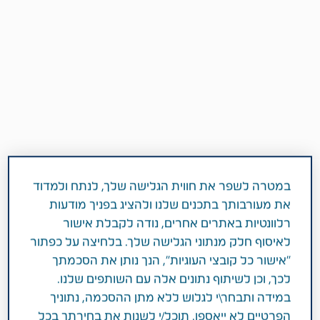
במטרה לשפר את חווית הגלישה שלך, לנתח ולמדוד
את מעורבותך בתכנים שלנו ולהציג בפניך מודעות
2 דקות
רלוונטיות באתרים אחרים, נודה לקבלת אישור
ינואר 01, 2018
לאיסוף חלק מנתוני הגלישה שלך. בלחיצה על כפתור
סביבה, חברה וממשל תאגידי (ESG)
"אישור כל קובצי העוגיות", הנך נותן את הסכמתך
לכך, וכן לשיתוף נתונים אלה עם השותפים שלנו.
במידה ותבחר\י לגלוש ללא מתן ההסכמה, נתוניך
טבעדפטור פותח בחברת טבע במטרה להגן
הפרטיים לא ייאספו. תוכל/י לשנות את בחירתך בכל