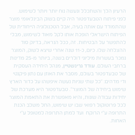
הרעיון הלך והשתכלל ונעשה נוח יותר ויותר לשימוש.
לפני פיתוח הטבעדפטור היה קיים בשוק הבינלאומי מוצר
שהתמודד עם אותה בעיה, אבל הטכנולוגיה הייחודית של
הפיתוח הישראלי הופכת אותו לקל מאוד לשימוש, מבלי
להתפשר על הבטיחות. זה, ככל הנראה, בדיוק סוד
ההצלחה שלו. כיום, כ-11 שנה אחרי שיצא לשוק, המוצר
נמכר בעשרות מיליוני דולרים בשנה, ביותר מ-25 מדינות
ברחבי העולם.
עודד גרינשטיין
, מנהל היחידה העסקית
של טבעדפטור בעולם, מסבר את האוזן עם נתון פיקנטי
ודי מדהים: "כל שתי שניות נעשה איפשהו על כדור הארץ
שימוש ביחידה של המוצר". טבעדפטור היא מערכת של
יחידות עבודה שונות, והיא מאפשרת את התאמת המוצר
לכל פרוטוקול רפואי שבו יש שימוש, החל משלב הכנת
התרופה ע"י הרוקח ועד למתן התרופה למטופל ע"י
האחות.