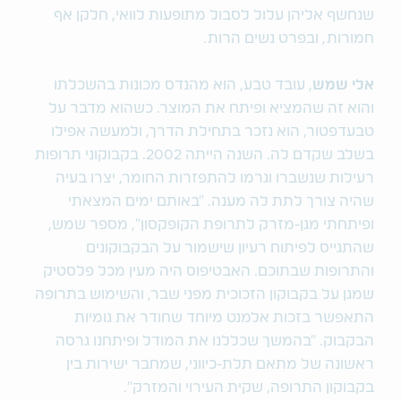
שנחשף אליהן עלול לסבול מתופעות לוואי, חלקן אף
חמורות, ובפרט נשים הרות.
אלי שמש
, עובד טבע, הוא מהנדס מכונות בהשכלתו
והוא זה שהמציא ופיתח את המוצר. כשהוא מדבר על
טבעדפטור, הוא נזכר בתחילת הדרך, ולמעשה אפילו
בשלב שקדם לה. השנה הייתה 2002. בקבוקוני תרופות
רעילות שנשברו וגרמו להתפזרות החומר, יצרו בעיה
שהיה צורך לתת לה מענה. "באותם ימים המצאתי
ופיתחתי מגן-מזרק לתרופת הקופקסון", מספר שמש,
שהתגייס לפיתוח רעיון שישמור על הבקבוקונים
והתרופות שבתוכם. האבטיפוס היה מעין מכל פלסטיק
שמגן על בקבוקון הזכוכית מפני שבר, והשימוש בתרופה
התאפשר בזכות אלמנט מיוחד שחודר את גומיות
הבקבוק. "בהמשך שכללנו את המודל ופיתחנו גרסה
ראשונה של מתאם תלת-כיווני, שמחבר ישירות בין
בקבוקון התרופה, שקית העירוי והמזרק".