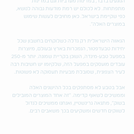
הנוגעים בדבר, במדינות מערביות וגם במדינות
מתפתחות. לא לכולם יש רמת מודעות גבוהה לנושא,
כפי שקיימת בישראל. כאן מחויבים לעשות שימוש
במוצרים האלה".
הגאווה הישראלית רק גדלה כשלוקחים בחשבון שכל
יחידות טבעדפטור, הנמכרות בארץ ובעולם, מיוצרות
במפעל טבע-מיגדה, השוכן בקריית שמונה. יותר מ-250
עובדים מועסקים במפעל הזה, שלקיומו יש חשיבות רבה
לעיר הצפונית, שסובלת מבעיות תעסוקה לא פשוטות.
אבל בטבע לא מסתפקים בכל ההישגים האלה
וממשיכים לשאוף קדימה. "זה אחד המוצרים המובילים
בשוק", מתגאה גרינשטיין, ואנחנו ממשיכים לגדול
לשווקים חדשים ומשקיעים בכך משאבים רבים.