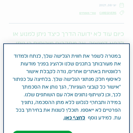
יוני 08, 2021
CAREGIVERS
טורי מומחים
כיום עוד לא ידועה הדרך כיצד ניתן למנוע או
לרפא דמנציה, אך מחקרים מוכיחים כי ניתן
לצמצם סיכונים. ד"ר דנה פאר עם כל
במטרה לשפר את חווית הגלישה שלך, לנתח ולמדוד
ההמלצות שחשוב שבן המשפחה המטפל
את מעורבותך בתכנים שלנו ולהציג בפניך מודעות
יכיר
רלוונטיות באתרים אחרים, נודה לקבלת אישור
לאיסוף חלק מנתוני הגלישה שלך. בלחיצה על כפתור
"אישור כל קובצי העוגיות", הנך נותן את הסכמתך
במחלות הדמנציה למרות המחקר הרב והעניין שהן
לכך, וכן לשיתוף נתונים אלה עם השותפים שלנו.
מעוררות בקהילה המדעית רב הנסתר על הגלוי. אם יש
במידה ותבחר\י לגלוש ללא מתן ההסכמה, נתוניך
שני דברים שבינתיים אנחנו יודעים בוודאות על מחלות
הפרטיים לא ייאספו. תוכל/י לשנות את בחירתך בכל
הדמנציה למרות כל ההתקדמות במחקר הם שאנחנו
עת. למידע נוסף
לחצ\י כאן.
עדיין לא יודעים למנוע את קבוצת המחלות ממשפחת
הדמנציה וגם לא לרפא אותן. לכאורה זה נשמע שלילי