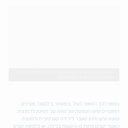
לשנת לילה רציפה של יותר מחמש שעות יש השפעה חיובית על מניעת
דמנציה Getty Images: Andersen Ross
בנוסף לכל האמור לעיל, במאמר ב"לנסט" מציינים
החוקרים שיש השפעה של שינה על הסיכון לדמנציה.
נמצא שיש סיכון מוגבר לירידה קוגניטיבית ודמנציה
כאשר ישנים פחות מ-5 שעות בלילה, או לחלופין ישנים