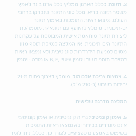
3. תזונה:
ככלל הארגון ממליץ לכל אדם בוגר לאמץ
משטר תזונה בריא. מכל סוגי התזונה שנבדקו ברחבי
העולם, נמצאו ראיות התומכות באימוץ תזונה
ים-תיכונית. מומלץ להיוועץ עם תזונאי/ת מוסמך/כת
ליצירת תזונה מותאמת אישית המבוססת על עקרונות
התזונה הים-תיכונית. אין המלצה לנטילת תוסף מזון
מסוים למניעת הידרדרות קוגניטיבית ולא נמצאו ראיות
לנטילת תוספים של ויטמין B, E, PUFA או מולטי-ויטמין.
4. צמצום צריכת אלכוהול
: מומלץ לצרוך פחות מ-21
יחידות בשבוע (כ-210 מ"ל).
המלצה מדרגה שלישית:
5. אימון קוגניטיבי
: גרייה קוגניטיבית או אימון קוגניטיבי
אינם מוגדרים בבירור ולא נמצאו ראיות התומכות
בשימוש באמצעים ספציפיים לצורך כך. ככלל, ניתן לומר