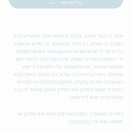
עליהם יותר
אתר זה נועד לסייע, להקל ולהנגיש חלק מהמידע הרב
הנצבר ברשותנו, בין היתר בהסתמך על מידע שהועבר
לידינו על ידי ארגון Caregivers Israel ו/או פורסם על
ידי רשויות ציבוריות שונות. אין בתוכן לעיל להוות ייעוץ
משפטי או אחר, ואין להסתמך על התוכן ללא ייעוץ
מתאים. המידע הוא כללי ועלול לא לשקף באופן מלא
ו/או עדכני את הרגולציה, התקנון והנהלים הרלוונטיים.
החברה תפעל לעדכן את המידע המוצג באתר זה ככל
שהעדכונים יובאו לידיעתה.
במידה ומצאת כי התוכן ו/או חלק ממנו אינו מדויק או
מטעה, אנא צרו
איתנו קשר