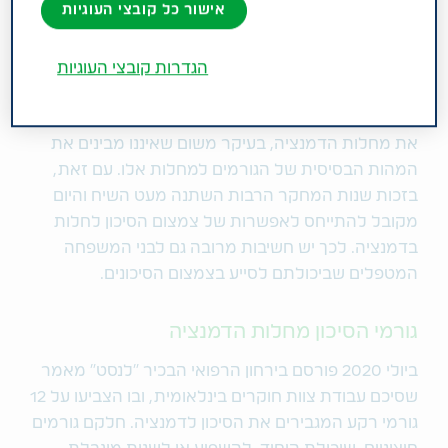
במיוחד, אבל זה רק אומר שהמחקר לגביהן רחוק
אישור כל קובצי העוגיות
מלהסתיים. הבשורות הטובות הן שאנחנו יודעים היום על
המחלות הללו הרבה יותר מאשר בעבר.
הגדרות קובצי העוגיות
במצב הנוכחי, הקהילה המדעית אינה מתיימרת למנוע
את מחלות הדמנציה, בעיקר משום שאיננו מבינים את
המהות הבסיסית של הגורמים למחלות אלו. עם זאת,
בזכות שנות המחקר הרבות השתנה מעט השיח והיום
מקובל להתייחס לאפשרות של צמצום הסיכון לחלות
בדמנציה. לכך יש חשיבות מרובה גם לבני המשפחה
המטפלים שביכולתם לסייע בצמצום הסיכונים.
גורמי הסיכון מחלות הדמנציה
ביולי 2020 פורסם בירחון הרפואי הבכיר "לנסט" מאמר
שסיכם עבודת צוות חוקרים בינלאומית, ובו הצביעו על 12
גורמי רקע המגבירים את הסיכון לדמנציה. חלקם גורמים