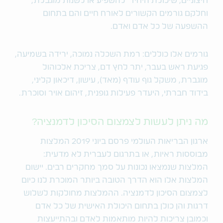
חיצוניים, שיכולת היחיד להשפיע או לשנות מוגבלת,
וחלקם גורמים הקשורים לאורח חיים והם בתחום
ההשפעה של כל אדם ואדם.
גורמים אלו כוללים: רמת השכלה נמוכה, ירידה בשמיעה,
פגיעת ראש בעבר, יתר לחץ דם, צריכת אלכוהול
מוגברת, משקל גוף עודף (מאד), עישון, דיכאון קליני,
בידוד חברתי, היעדר פעילות גופנית, זיהום אויר וסוכרת.
מה ניתן לעשות לצמצום הסיכון לדמנציה?
ארגון הבריאות העולמי פרסם ביוני 2019 המלצות
מבוססות ראיות, או בתרגום לעברית לא מדעית:
המלצות שנמצאו נכונות על סמך מחקרים רבים. יישום
המלצות אלו הוא הדרך הטובה ביותר המוכרת לנו כיום
לצמצום הסיכון לדמנציה. ההמלצות מחולקות לשלוש
דרגות והן כולן בתחום היכולת האישית של כל אדם
וכמובן צריכות להיות מותאמות לאדם ובהתייעצות