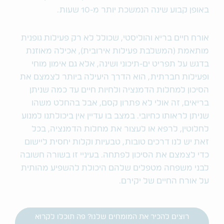
באופן קבוע שינה הנמשכת יותר מ-10 שעות.
אורח חיים בריא והוליסטי, שכולל לא רק פעילות גופנית
מותאמת (המשלבת פעילות אירובית), אכילה מאוזנת
בדגש על תפריט ים-תיכוני ושינה, אלא גם אימון מוחי
ופעילות חברתית, הוא הדרך היעילה ביותר לצמצם את
הסיכון למחלות הדמנציה ולחיות חיים עד כמה שניתן
בריאים, זה אולי לא פתרון קסם, אבל בהחלט משהו
שניתן לראותו כחיובי. במצב בו עדיין אין ביכולתנו למנוע
לחלוטין, לרפא או לעצור את מחלות הדמנציה, בכל
זאת יש לנו דרכים טובות, טבעיות וקלות יחסית ליישום
כדי לצמצם את הסיכון לפתחה. בעיניי זו בשורה חשובה
לבני משפחה מטפלים שלהם היכולת להשפיע מהותית
על אורח החיים של יקירם.
רוצים להכיר את המומחים שלנו? פה תוכלו לקרוא