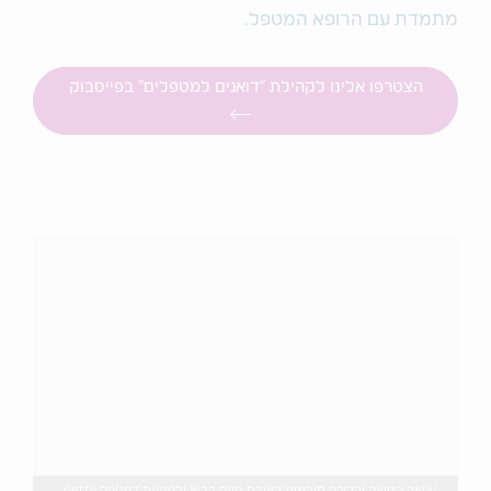
מתמדת עם הרופא המטפל.
הצטרפו אלינו לקהילת "דואגים למטפלים" בפייסבוק
יציאה החוצה והליכה תורמות לאורח חיים בריא ולמניעת דמנציה Getty