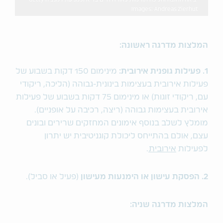
Images: Andreas Zierhut
המלצות מדרגה ראשונה:
1. פעילות גופנית אירובית:
מינימום 150 דקות בשבוע של
פעילות אירובית בעצימות בינונית-גבוהה (הליכה, ריקודי
עם, ריקודי זוגות) או מינימום 75 דקות בשבוע של פעילות
אירובית בעצימות גבוהה (ריצה, רכיבה על אופניים).
מומלץ לשלב בנוסף אימונים המחזקים שרירים ובונים
עצם, אולם בהתייחס ליכולת קוגניטיבית יש יתרון
לפעילות
אירובית
.
2. הפסקת עישון או הימנעות מעישון
(פעיל או סביל).
המלצות מדרגה שניה: