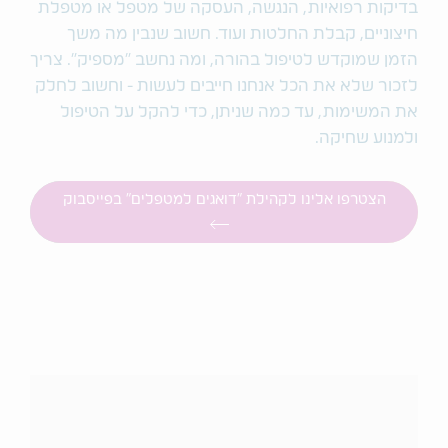
בדיקות רפואיות, הנגשה, העסקה של מטפל או מטפלת
חיצוניים, קבלת החלטות ועוד. חשוב שנבין מה משך
הזמן שמוקדש לטיפול בהורה, ומה נחשב "מספיק". צריך
לזכור שלא את הכל אנחנו חייבים לעשות - וחשוב לחלק
את המשימות, עד כמה שניתן, כדי להקל על הטיפול
ולמנוע שחיקה.
הצטרפו אלינו לקהילת "דואגים למטפלים" בפייסבוק