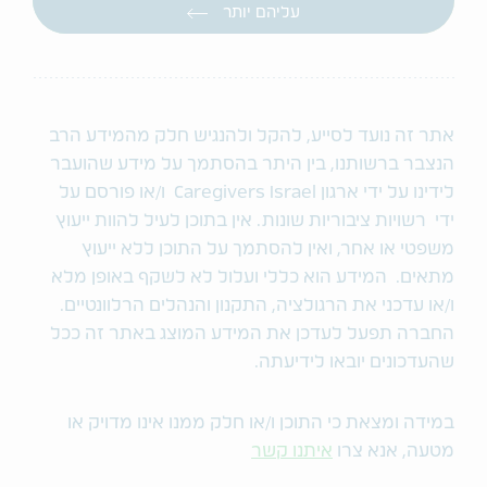
עליהם יותר
אתר זה נועד לסייע, להקל ולהנגיש חלק מהמידע הרב
הנצבר ברשותנו, בין היתר בהסתמך על מידע שהועבר
לידינו על ידי ארגון Caregivers Israel ו/או פורסם על
ידי רשויות ציבוריות שונות. אין בתוכן לעיל להוות ייעוץ
משפטי או אחר, ואין להסתמך על התוכן ללא ייעוץ
מתאים. המידע הוא כללי ועלול לא לשקף באופן מלא
ו/או עדכני את הרגולציה, התקנון והנהלים הרלוונטיים.
החברה תפעל לעדכן את המידע המוצג באתר זה ככל
שהעדכונים יובאו לידיעתה.
במידה ומצאת כי התוכן ו/או חלק ממנו אינו מדויק או
מטעה, אנא צרו
איתנו קשר