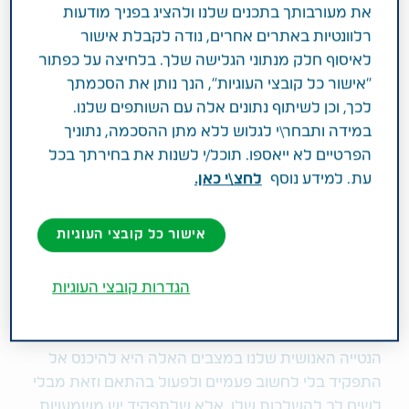
CAREGIVERS
טורי מומחים
את מעורבותך בתכנים שלנו ולהציג בפניך מודעות
רלוונטיות באתרים אחרים, נודה לקבלת אישור
לאיסוף חלק מנתוני הגלישה שלך. בלחיצה על כפתור
אנחנו נכנסים לתפקיד בן המשפחה באופן
"אישור כל קובצי העוגיות", הנך נותן את הסכמתך
טבעי ובלי לחשוב ואנחנו מבצעים אותו מבלי
לכך, וכן לשיתוף נתונים אלה עם השותפים שלנו.
להתייחס להשלכות. ליטל לוין, פסיכולוגית
במידה ותבחר\י לגלוש ללא מתן ההסכמה, נתוניך
רפואית, שופכת אור על המשמעויות של
הפרטיים לא ייאספו. תוכל/י לשנות את בחירתך בכל
עת. למידע נוסף
לחצ\י כאן.
התפקיד ומה חיוני לדעת
אישור כל קובצי העוגיות
מהניסיון שלי בליווי משפחות במשבר אני יודעת שכולנו
בעצם בני משפחה מטפלים. כולנו בני משפחה מטפלים
– אם לא עכשיו, אז היינו, או שנהיה בקרוב. הטיפול בבן
הגדרות קובצי העוגיות
המשפחה הוא חלק בלתי נפרד מהחיים.
הנטייה האנושית שלנו במצבים האלה היא להיכנס אל
התפקיד בלי לחשוב פעמיים ולפעול בהתאם וזאת מבלי
לשים לב להשלכות שלו. אלא שלתפקיד יש משמעויות