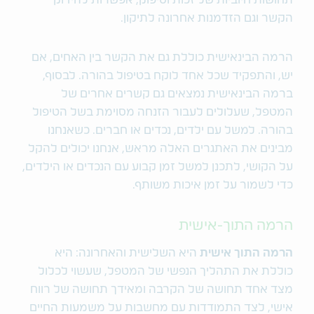
תחושות חיוביות של זכות וסיפוק, אפשרות להידוק
הקשר וגם הזדמנות אחרונה לתיקון.
הרמה הבינאישית כוללת גם את הקשר בין האחים, אם
יש, והתפקיד שכל אחד לוקח בטיפול בהורה. לבסוף,
ברמה הבינאישית נמצאים גם קשרים אחרים של
המטפל, שעלולים לעבור הזנחה מסוימת בשל הטיפול
בהורה. למשל עם ילדים, נכדים או חברים. כשאנחנו
מבינים את האתגרים האלה מראש, אנחנו יכולים להקל
על הקושי, לתכנן למשל זמן קבוע עם הנכדים או הילדים,
כדי לשמור על זמן איכות משותף.
הרמה התוך-אישית
הרמה התוך אישית
היא השלישית והאחרונה: היא
כוללת את התהליך הנפשי של המטפל, שעשוי לכלול
מצד אחד תחושה של הקרבה ומאידך תחושה של רווח
אישי, לצד התמודדות עם מחשבות על משמעות החיים