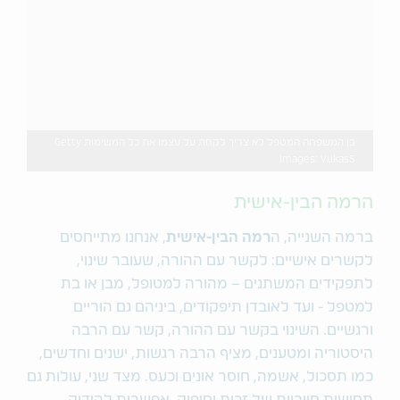
בן המשפחה המטפל לא צריך לקחת על עצמו את כל המשימות Getty
Images: VukasS
הרמה הבין-אישית
ברמה השנייה, ה
רמה הבין-אישית
, אנחנו מתייחסים
לקשרים אישיים: לקשר עם ההורה, שעובר שינוי,
לתפקידים המשתנים – מהורה למטופל, מבן או בת
למטפל - ועד לאובדן תיפקודים, ביניהם גם הוריים
ורגשיים. השינוי בקשר עם ההורה, קשר עם הרבה
היסטוריה ומטענים, מציף הרבה רגשות, ישנים וחדשים,
כמו תסכול, אשמה, חוסר אונים וכעס. מצד שני, עולות גם