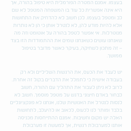
בעצמו. אמנם המטרה הפורמלית היא טיפול בהורה, אך
היא אינה אפשרית כל עוד בו המשפחה המטפל לא שם
לב ומטפל בעצמו. לכן חשוב לא להדחיק את התחושות
אלא להיות מודע להן, לא לנטרל אותן כי הן לא נותרות
מנוטרלות. אי אפשר לטפל בהורה על אוטומט וזה מה
שאנחנו עושים כשאנחנו שמים את ההתמודדות הזו בצד
– זה מתכון לשחיקה, בעיקר כאשר מדובר בטיפול
ממושך.
יש לעבד את הכעס, את הרגשות השליליים ולא רק
בעבודה אישית כי לתמלל את הדברים בקול זה אחרת.
לרוב לא ניתן לעבור את התהליך עם ההורה, חשוב
לבחור באדם חיצוני בדגש על מטפל מוסמך. חשוב לא
לנסות לנטרל את האנושיות שלנו, אנחנו לא פונקציונליים
בלבד ומותר לנו לכעוס, לכאוב או להיעלב, לתחושות
האלה יש מקום וחשיבות. אמנם ההתייחסות מכניסה
אותנו למערבולת רגשית, אך למעשה זו מערבולת