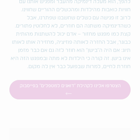
להפך, הוא מעלה דינמיקה מהעבר ומפגיש אותנו עם
חוויות כואבות מהילדות ומהכשלים ההוריים שחווינו.
לרוב זו פגישה עם כשלים שחשבנו שפתרנו, אבל
כשהדינמיקה משתנה הם חוזרים, לא לחלוטין פתורים.
קצת כמו מפגש מחזור – אדם יכול להשתנות מהותית
כבוגר, אבל החזרה לאותה פוזיציה, מחזירה אותו לאותו
תיוג: אם היה ה"בישן" הוא חוזר לזה גם אם כבר מזמן
אינו בישן. זה קורה כי הילדות לא מתה ובמפגש הזה היא
חוזרת לחיים, למרות שבפועל כבר אין לה מקום.
הצטרפו אלינו לקהילת "דואגים למטפלים" בפייסבוק