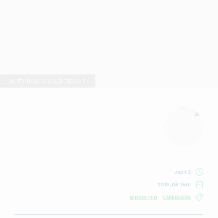
Getty Images: Squaredpixels
3 דקות
ינואר 08, 2019
CAREGIVERS
טורי מומחים