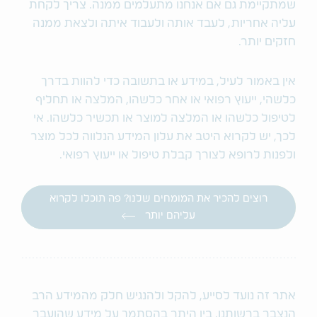
שמתקיימת גם אם אנחנו מתעלמים ממנה. צריך לקחת
עליה אחריות, לעבד אותה ולעבוד איתה ולצאת ממנה
חזקים יותר.
אין באמור לעיל, במידע או בתשובה כדי להוות בדרך
כלשהי, ייעוץ רפואי או אחר כלשהו, המלצה או תחליף
לטיפול כלשהו או המלצה למוצר או תכשיר כלשהו. אי
לכך, יש לקרוא היטב את עלון המידע הנלווה לכל מוצר
ולפנות לרופא לצורך קבלת טיפול או ייעוץ רפואי.
רוצים להכיר את המומחים שלנו? פה תוכלו לקרוא
עליהם יותר
אתר זה נועד לסייע, להקל ולהנגיש חלק מהמידע הרב
הנצבר ברשותנו, בין היתר בהסתמך על מידע שהועבר