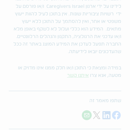
לידינו על ידי ארגון Caregivers Israel ו/או פורסם על
ידי רשויות ציבוריות שונות. אין בתוכן לעיל להוות ייעוץ
משפטי או אחר, ואין להסתמך על התוכן ללא ייעוץ
מתאים. המידע הוא כללי ועלול לא לשקף באופן מלא
ו/או עדכני את הרגולציה, התקנון והנהלים הרלוונטיים.
החברה תפעל לעדכן את המידע המוצג באתר זה ככל
שהעדכונים יובאו לידיעתה.
במידה ומצאת כי התוכן ו/או חלק ממנו אינו מדויק או
מטעה, אנא צרו
איתנו קשר
שתפו מאמר זה
Share with E-mail
Share on Twitter
Share on LinkedIn
Share on Facebook