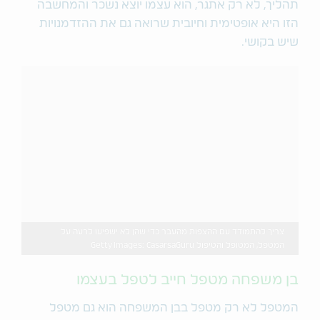
תהליך, לא רק אתגר, הוא עצמו יוצא נשכר והמחשבה
הזו היא אופטימית וחיובית שרואה גם את ההזדמנויות
שיש בקושי.
צריך להתמודד עם ההצפות מהעבר כדי שהן לא ישפיעו לרעה על
המטפל, המטופל והטיפול Getty Images: CasarsaGuru
בן משפחה מטפל חייב לטפל בעצמו
המטפל לא רק מטפל בבן המשפחה הוא גם מטפל