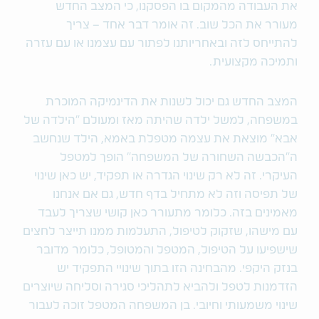
את העבודה מהמקום בו הפסקנו, כי המצב החדש
מעורר את הכל שוב. זה אומר דבר אחד – צריך
להתייחס לזה ובאחריותנו לפתור עם עצמנו או עם עזרה
ותמיכה מקצועית.
המצב החדש גם יכול לשנות את הדינמיקה המוכרת
במשפחה, למשל ילדה שהיתה מאז ומעולם "הילדה של
אבא" מוצאת את עצמה מטפלת באמא, הילד שנחשב
ה"הכבשה השחורה של המשפחה" הופך למטפל
העיקרי. זה לא רק שינוי הגדרה או תפקיד, יש כאן שינוי
של תפיסה וזה לא מתחיל בדף חדש, גם אם אנחנו
מאמינים בזה. כלומר מתעורר כאן קושי שצריך לעבד
עם מישהו, שזקוק לטיפול, התעלמות ממנו תייצר לחצים
שישפיעו על הטיפול, המטפל והמטופל, כלומר מדובר
בנזק היקפי. מהבחינה הזו בתוך שינויי התפקיד יש
הזדמנות לטפל ולהביא לתהליכי סגירה וסליחה שיוצרים
שינוי משמעותי וחיובי. בן המשפחה המטפל זוכה לעבור