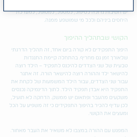
מתרחש היפוך תפקידים ולהתמודדות הפסיכולוגית הזו
יש חשיבות גדולה לטיפול, למטפל, למטופל, למערכת
היחסים ביניהם ולכל מי שמושפע ממנה.
הקושי שבתהליך ההיפוך
היפוך התפקידים לא קורה ביום אחד, זה תהליך הדרגתי
שלאורך זמן גם מחריף. בהתחלה קיימת התנגדות
טבעית של שני הצדדים להיכנס לתפקיד – הילד רוצה
להישאר ילד וההורה רוצה להישאר הורה. זה אתגר
עבור שני הצדדים, עבור הילד המשמעות של לקחת את
התפקיד היא אבדן תפקיד הילד. לתוך הדינמיקה נכנסים
משקעים מהעבר ופתאום יש ממשק. הדחקה לא תועיל,
לכן עדיף להכיר בהיפוך התפקידים כי זה משפיע על הכל
ומעצים את הקושי.
המפגש עם ההורה במצבו לא משאיר את העבר מאחור.