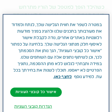
כשהילד הופך למטפל של הוריו מתרחש
היפוך תפקידים בלתי נמנע. אם לא נתמודד
נכון עם התהליך הפסיכולוגי, רבים הסיכויים
במטרה לשפר את חווית הגלישה שלך, לנתח ולמדוד
שהטיפול יינזק משמעותית וההצפה הרגשית
את מעורבותך בתכנים שלנו ולהציג בפניך מודעות
רלוונטיות באתרים אחרים, נודה לקבלת אישור
תגיע אל המטפל והמטופל. אורן להק וליטל
לאיסוף חלק מנתוני הגלישה שלך. בלחיצה על כפתור
לוין, פסיכולוגים רפואיים, מסבירים מדוע ומה
"אישור כל קובצי העוגיות", הנך נותן את הסכמתך
מומלץ לעשות כדי להתמודד נכון
לכך, וכן לשיתוף נתונים אלה עם השותפים שלנו.
במידה ותבחר\י לגלוש ללא מתן ההסכמה, נתוניך
התמודדות עם תהליך ההזדקנות של ההורים כוללת
הפרטיים לא ייאספו. תוכל/י לשנות את בחירתך בכל
המון אספקטים שאינם מנותקים זה מזה. הירידה
עת. למידע נוסף
לחצ\י כאן.
בתפקוד הפיזי, הפגיעה האפשרית בתפקוד הקוגניטיבי,
בעצמאות, ובדימוי העצמי אצל ההורה מתרחשת
אישור כל קובצי העוגיות
במקביל להרחבת תחומי האחריות של הילד המטפל
והוא הופך מנתמך בעבר לתומך בהווה, לגורם הסמכותי.
הגדרות קובצי העוגיות
מערכת היחסים הורה-ילד נותרת בעינה, אך בתוכה