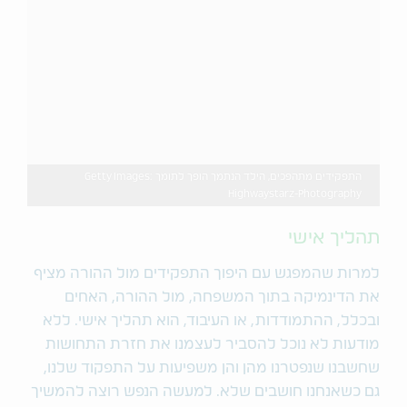
התפקידים מתהפכים, הילד הנתמך הופך לתומך Getty Images:
Highwaystarz-Photography
תהליך אישי
למרות שהמפגש עם היפוך התפקידים מול ההורה מציף
את הדינמיקה בתוך המשפחה, מול ההורה, האחים
ובכלל, ההתמודדות, או העיבוד, הוא תהליך אישי. ללא
מודעות לא נוכל להסביר לעצמנו את חזרת התחושות
שחשבנו שנפטרנו מהן והן משפיעות על התפקוד שלנו,
גם כשאנחנו חושבים שלא. למעשה הנפש רוצה להמשיך