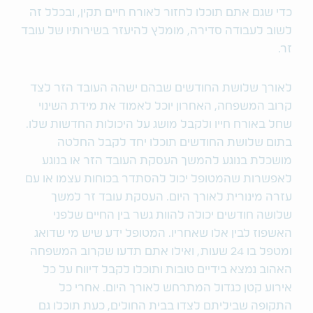
כדי שגם אתם תוכלו לחזור לאורח חיים תקין, ובכלל זה
לשוב לעבודה סדירה, מומלץ להיעזר בשירותיו של עובד
זר.
לאורך שלושת החודשים שבהם ישהה העובד הזר לצד
קרוב המשפחה, האחרון יוכל לאמוד את מידת השינוי
שחל באורח חייו ולקבל מושג על היכולות החדשות שלו.
בתום שלושת החודשים תוכלו יחד לקבל החלטה
מושכלת בנוגע להמשך העסקת העובד הזר או בנוגע
לאפשרות שהמטופל יכול להסתדר בכוחות עצמו או עם
עזרה מינורית לאורך היום. העסקת עובד זר למשך
שלושה חודשים יכולה להוות גשר בין החיים שלפני
האשפוז לבין אלו שאחריו. המטופל ידע שיש מי שדואג
ומטפל בו 24 שעות, ואילו אתם תדעו שקרוב המשפחה
האהוב נמצא בידיים טובות ותוכלו לקבל דיווח על כל
אירוע קטן כגדול המתרחש לאורך היום. אחרי כל
התקופה שביליתם לצדו בבית החולים, כעת תוכלו גם