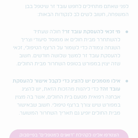
לפני שאתם מתחילים לחפש עובד זר שיטפל בבן
המשפחה, חשוב לשים לב לנקודות הבאות:
מי זכאי להעסקת עובד זר?
חולה שעתיד
להשתחרר מבית חולים או ממוסד סיעודי וצריך
השגחה צמודה כדי לשמור על הרצף הטיפולי, זכאי
להעסקת עובד זר למשך שלושה חודשים. חשוב
שזה יצוין במפורש בטופס השחרור מבית החולים.
אילו מסמכים יש להציג כדי לקבל אישור להעסקת
עובד זה?
כדי ליהנות מהזכות הזאת, יש להציג
אבחנה רפואית מטעם בית החולים, אשר בה מצוין
במפורש שיש צורך ברצף טיפולי. חשוב שבאישור
מבית החולים יופיע גם תאריך השחרור המשוער.
הצטרפו אלינו לקהילת "דואגים למטפלים" בפייסבוק