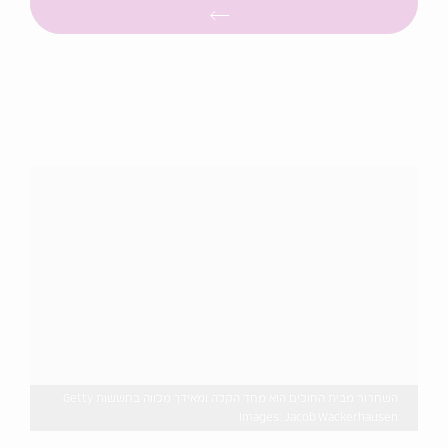
השחרור מבית החולים הוא מחד הקלה ומאידך מלווה בחששות Getty
Images: Jacob Wackerhausen