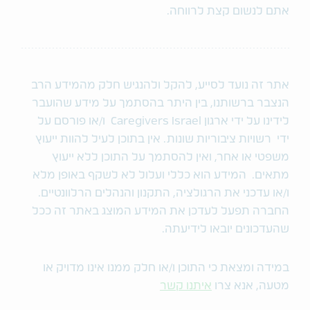
אתם לנשום קצת לרווחה.
אתר זה נועד לסייע, להקל ולהנגיש חלק מהמידע הרב
הנצבר ברשותנו, בין היתר בהסתמך על מידע שהועבר
לידינו על ידי ארגון Caregivers Israel ו/או פורסם על
ידי רשויות ציבוריות שונות. אין בתוכן לעיל להוות ייעוץ
משפטי או אחר, ואין להסתמך על התוכן ללא ייעוץ
מתאים. המידע הוא כללי ועלול לא לשקף באופן מלא
ו/או עדכני את הרגולציה, התקנון והנהלים הרלוונטיים.
החברה תפעל לעדכן את המידע המוצג באתר זה ככל
שהעדכונים יובאו לידיעתה.
במידה ומצאת כי התוכן ו/או חלק ממנו אינו מדויק או
מטעה, אנא צרו
איתנו קשר