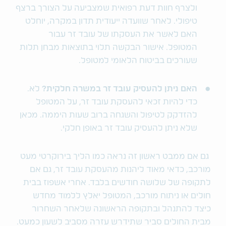
ולצרף חוות דעת רפואית שמצביעה על הצורך ברצף
טיפולי. לאחר שוועדה ייעודית תדון במקרה, יוחלט
האם לאשר את העסקתו של עובד זר עבור
המטופל. אישור הבקשה תלוי בתוצאות מבחן תלות
שעורכים בביטוח הלאומי למטופל.
האם ניתן להעסיק עובד זר במשרה חלקית?
לא.
כדי להיות זכאי להעסקת עובד זר, על המטופל
להזדקק לטיפול והשגחה ברוב שעות היממה. מכאן
שלא ניתן להעסיק עובד זר באופן חלקי.
גם אם ממבט ראשון זה נראה כמו הליך בירוקרטי מעט
מורכב, כדאי מאוד ליהנות מהעסקת עובד זר, גם אם
לתקופה של שלושה חודשים בלבד. אחרי אשפוז בבית
חולים או ניתוח מורכב, המטופל יאלץ ללמוד מחדש
כיצד להתנהל ובתקופה הראשונה שלאחר השחרור
מבית החולים סביר שתידרש עזרה מסביב לשעון כמעט.