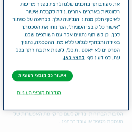
את מעורבותך בתכנים שלנו ולהציג בפניך מודעות
להעסקת עובד זר למשך שלושה חודשים.
רלוונטיות באתרים אחרים, נודה לקבלת אישור
מה חשוב שבן משפחה מטפל ידע לגבי
לאיסוף חלק מנתוני הגלישה שלך. בלחיצה על כפתור
הזכאות לזכות, מה התועלות שיכולות לצמוח
"אישור כל קובצי העוגיות", הנך נותן את הסכמתך
לכך, וכן לשיתוף נתונים אלה עם השותפים שלנו.
ממנה ועוד 5 נקודות חשובות אחרות
במידה ותבחר\י לגלוש ללא מתן ההסכמה, נתוניך
הפרטיים לא ייאספו. תוכל/י לשנות את בחירתך בכל
בשעה טובה הטיפול בבית החולים הסתיים ואתם רשאים
עת. למידע נוסף
לחצ\י כאן.
לצאת הביתה יחד עם קרוב המשפחה בו טיפלתם לאורך
כל התקופה האחרונה. לא פעם התקופה שבין השחרור
מבית החולים ועד שיקום מלא היא תקופת ביניים, בה בן
אישור כל קובצי העוגיות
המשפחה המטופל זקוק ליותר עזרה. אחרי תקופת
אשפוז תחת השגחה בבית החולים הגיוני שיש צורך
הגדרות קובצי העוגיות
ביותר השגחה, הבעיה היא בהשגת עזרה כזו כי לא פעם
זהו עומס שבן המשפחה המטפל אינו יכול לעמוד בו מכל
הסיבות הברורות. בדיוק לשם כך קיימת האפשרות של
העסקת מטפל או עובד זר זמני.