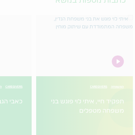
כתבות נוספות בנושא
video
המשפחה
CAREGIVERS
CAREGIVERS
הו
תפקיד חיי, איתי לוי פוגש בני
כאבי הגב
משפחה מטפלים