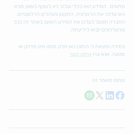
מתאים. המידע הוא כללי ועלול לא לשקף באופן מלא
ו/או עדכני את הרגולציה, התקנון והנהלים הרלוונטיים.
החברה תפעל לעדכן את המידע המוצג באתר זה ככל
שהעדכונים יובאו לידיעתה.
במידה ומצאת כי התוכן ו/או חלק ממנו אינו מדויק או
מטעה, אנא צרו
איתנו קשר
שתפו מאמר זה
Share with E-mail
Share on Twitter
Share on LinkedIn
Share on Facebook