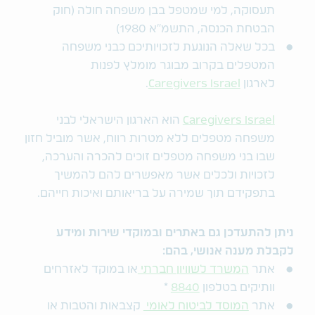
תעסוקה, למי שמטפל בבן משפחה חולה (חוק
הבטחת הכנסה, התשמ"א 1980)
בכל שאלה הנוגעת לזכויותיכם כבני משפחה
המטפלים בקרוב מבוגר מומלץ לפנות
לארגון
Caregivers Israel
.
Caregivers Israel
הוא הארגון הישראלי לבני
משפחה מטפלים ללא מטרות רווח, אשר מוביל חזון
שבו בני משפחה מטפלים זוכים להכרה והערכה,
לזכויות ולכלים אשר מאפשרים להם להמשיך
בתפקידם תוך שמירה על בריאותם ואיכות חייהם.
ניתן להתעדכן גם באתרים ובמוקדי שירות ומידע
לקבלת מענה אנושי, בהם:
אתר
המשרד לשוויון חברתי
או במוקד לאזרחים
וותיקים בטלפון
8840
*
אתר
המוסד לביטוח לאומי
קצבאות והטבות או