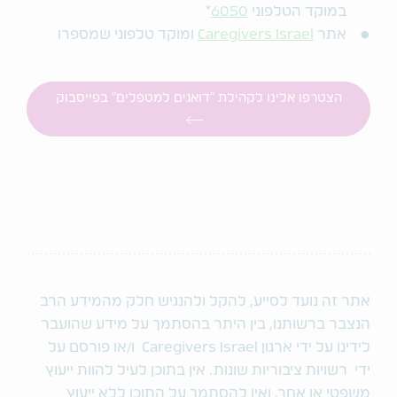
במוקד הטלפוני
6050
*
אתר
Caregivers Israel
ומוקד טלפוני שמספרו
הצטרפו אלינו לקהילת "דואגים למטפלים" בפייסבוק
אתר זה נועד לסייע, להקל ולהנגיש חלק מהמידע הרב
הנצבר ברשותנו, בין היתר בהסתמך על מידע שהועבר
לידינו על ידי ארגון Caregivers Israel ו/או פורסם על
ידי רשויות ציבוריות שונות. אין בתוכן לעיל להוות ייעוץ
משפטי או אחר, ואין להסתמך על התוכן ללא ייעוץ