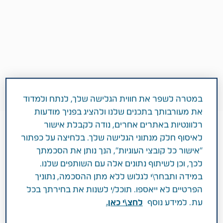
במטרה לשפר את חווית הגלישה שלך, לנתח ולמדוד
את מעורבותך בתכנים שלנו ולהציג בפניך מודעות
רלוונטיות באתרים אחרים, נודה לקבלת אישור
לאיסוף חלק מנתוני הגלישה שלך. בלחיצה על כפתור
1 דקות
"אישור כל קובצי העוגיות", הנך נותן את הסכמתך
אוקטובר 23, 2018
לכך, וכן לשיתוף נתונים אלה עם השותפים שלנו.
CAREGIVERS
סיעוד
במידה ותבחר\י לגלוש ללא מתן ההסכמה, נתוניך
הפרטיים לא ייאספו. תוכל/י לשנות את בחירתך בכל
עת. למידע נוסף
לחצ\י כאן.
הן אמנם לא רבות במיוחד אך הן יכולות להקל