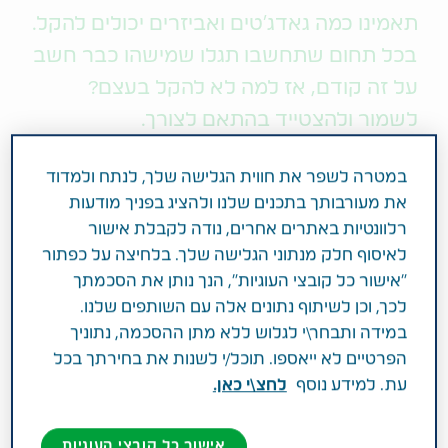
תאמינו כמה גאדג'טים ואביזרים יכולים להקל.
בכל תחום שתחשבו תגלו שמישהו כבר חשב
על זה קודם, אז למה לא להקל בעצם?
לשמור ולהצטייד בהתאם לצורך.
במטרה לשפר את חווית הגלישה שלך, לנתח ולמדוד
בחיי היומיום אנחנו נוטים לחפש את
הדרכים להקל על
את מעורבותך בתכנים שלנו ולהציג בפניך מודעות
המשימה
, לכן גאדג'טים ואביזרים משמשים אותנו
רלוונטיות באתרים אחרים, נודה לקבלת אישור
במטבח, בשעות הפנאי, ברכב ואיפה לא? גם בניהול
לאיסוף חלק מנתוני הגלישה שלך. בלחיצה על כפתור
הטיפול, תאמינו או לא. החוכמה היא לשים לב אליהם
"אישור כל קובצי העוגיות", הנך נותן את הסכמתך
ובתמורה הם בהחלט יקלו על השגרה והדאגה. אם לא
לכך, וכן לשיתוף נתונים אלה עם השותפים שלנו.
חשבתם על זה קודם, יצאנו לבדוק את הנושא וחזרנו עם
במידה ותבחר\י לגלוש ללא מתן ההסכמה, נתוניך
סט רעיונות לגאדג'טים ואביזרים שיקלו על השגרה.
הפרטיים לא ייאספו. תוכל/י לשנות את בחירתך בכל
עת. למידע נוסף
לחצ\י כאן.
למצוא משענת
הקרגיבר הוא משענת אבל אין צורך לקחת את זה
אישור כל קובצי העוגיות