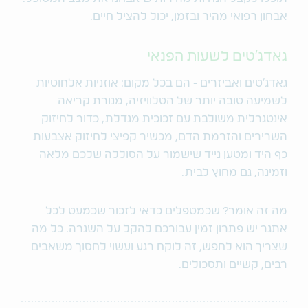
אבחון רפואי מהיר ובזמן, יכול להציל חיים.
גאדג'טים לשעות הפנאי
גאדג'טים ואביזרים - הם בכל מקום: אוזניות אלחוטיות
לשמיעה טובה יותר של הטלוויזיה, מנורת קריאה
אינטגרלית משולבת עם זכוכית מגדלת, כדור לחיזוק
השרירים והזרמת הדם, מכשיר קפיצי לחיזוק אצבעות
כף היד ומטען נייד שישמור על הסוללה שלכם מלאה
וזמינה, גם מחוץ לבית.
מה זה אומר? שכמטפלים כדאי לזכור שכמעט לכל
אתגר יש פתרון זמין עבורכם להקל על השגרה. כל מה
שצריך הוא לחפש, זה לוקח רגע ועשוי לחסוך משאבים
רבים, קשיים ותסכולים.