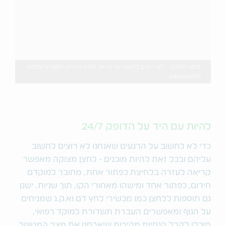
לחצן מצוקה – לא רוצים לחשוב על זה אך חשוב שיהיה Getty Images:
paul6winch
להיות עם היד על הדופק 24/7
כדי לא לחשוב על הרגעים שאנחנו לא רוצים לחשוב
עליהם ובכל זאת להיות מוכנים - לחצן מצוקה מאפשר
קריאה לעזרה בלחיצת כפתור אחת, מחובר למוקדם
חירום, כפתור אחד ומישהו מאחורי הקו, תוך שניות. ישנן
גם תוספות ללחצן כמו מכשירי לחץ דם וא.ק.ג שמניחים
על הגוף ומאפשרים העברת תשדורת למוקד רפואי,
תוכלו לקבל הנחיות מהירות שיאבחנו את מצב המטופל.