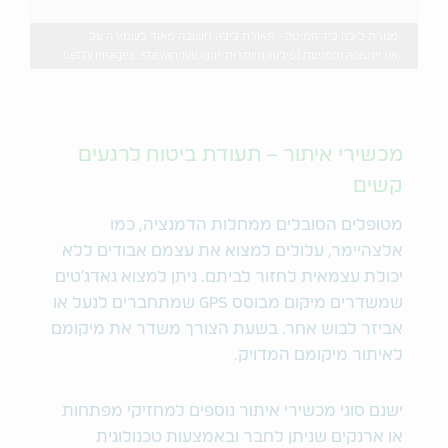
מנורת לילה ליד המיטה - תאורת לילה חשובה מאוד לשמירה על
אוריינטציה ולמניעת נפילות מיותרות Getty Images: stevanovicigor
מכשירי איתור – תעודת ביטוח לרגעים
קשים
מטופלים הסובלים ממחלות הדמנציה, כמו
אלצהיימר, עלולים למצוא את עצמם אבודים ללא
יכולת עצמאית לחזור לביתם. ניתן למצוא גאדג'טים
שמשדרים מיקום מבוסס GPS שמתחברים לנעל או
אביזר לבוש אחר. בשעת הצורך משדר את מיקומם
לאיתור מיקומם המדויק.
ישנם סוגי מכשירי איתור נוספים למחזיקי מפתחות
או ארנקים שניתן לחבר ובאמצעות טכנולוגית