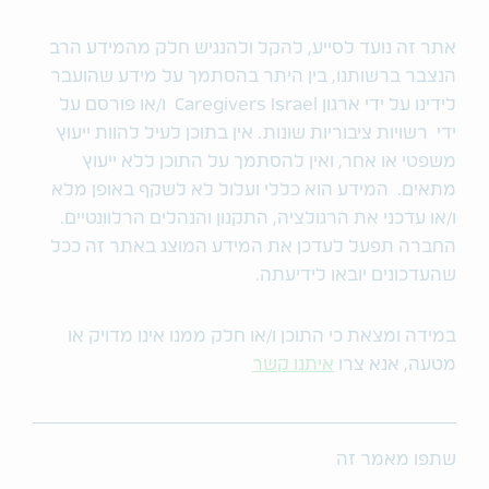
אתר זה נועד לסייע, להקל ולהנגיש חלק מהמידע הרב
הנצבר ברשותנו, בין היתר בהסתמך על מידע שהועבר
לידינו על ידי ארגון Caregivers Israel ו/או פורסם על
ידי רשויות ציבוריות שונות. אין בתוכן לעיל להוות ייעוץ
משפטי או אחר, ואין להסתמך על התוכן ללא ייעוץ
מתאים. המידע הוא כללי ועלול לא לשקף באופן מלא
ו/או עדכני את הרגולציה, התקנון והנהלים הרלוונטיים.
החברה תפעל לעדכן את המידע המוצג באתר זה ככל
שהעדכונים יובאו לידיעתה.
במידה ומצאת כי התוכן ו/או חלק ממנו אינו מדויק או
מטעה, אנא צרו
איתנו קשר
שתפו מאמר זה