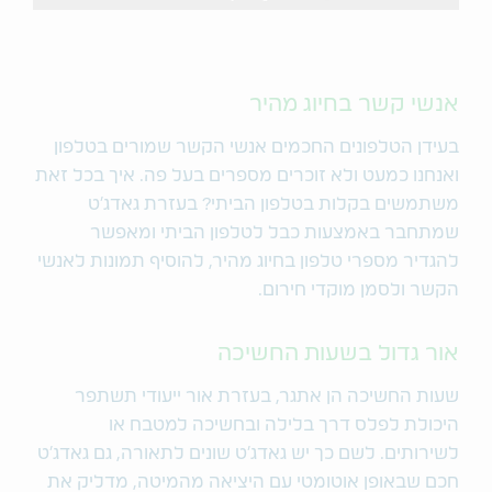
אנשי קשר בחיוג מהיר
בעידן הטלפונים החכמים אנשי הקשר שמורים בטלפון
ואנחנו כמעט ולא זוכרים מספרים בעל פה. איך בכל זאת
משתמשים בקלות בטלפון הביתי? בעזרת גאדג'ט
שמתחבר באמצעות כבל לטלפון הביתי ומאפשר
להגדיר מספרי טלפון בחיוג מהיר, להוסיף תמונות לאנשי
הקשר ולסמן מוקדי חירום.
אור גדול בשעות החשיכה
שעות החשיכה הן אתגר, בעזרת אור ייעודי תשתפר
היכולת לפלס דרך בלילה ובחשיכה למטבח או
לשירותים. לשם כך יש גאדג'ט שונים לתאורה, גם גאדג'ט
חכם שבאופן אוטומטי עם היציאה מהמיטה, מדליק את