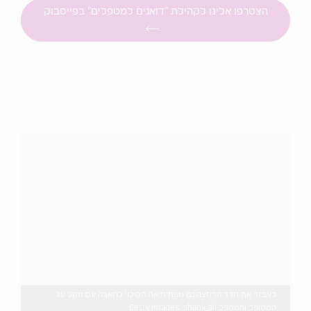
הצטרפו אלינו לקהילת "דואגים למטפלים" בפייסבוק
לאבזר את חדר הרחצה גם מפחית את הסיכוי לתאונה וגם מקל על
המטופל והמטפל Getty Images: shank_ali