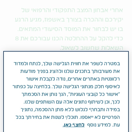
אחרי אבחון המצב התפקודי והרפואי של
יקירכם וההכרה בצורך באשפוז, מגיע הרגע
בו יש לבחור את המוסד הסיעודי המתאים.
כדי להקל על ההחלטה הכנו עבורכם את 8
השאלות שחשוב לשאול.
במטרה לשפר את חווית הגלישה שלך, לנתח ולמדוד
קשיש שזקוק לאשפוז בבית חולים סיעודי הוא מי שאובחן
את מעורבותך בתכנים שלנו ולהציג בפניך מודעות
כסיעודי מורכב, מתקשה בביצוע פעולות בסיסיות כמו:
רלוונטיות באתרים אחרים, נודה לקבלת אישור
לבוש, מקלחת ואכילה, זקוק לעזרה בניידות, סובל
לאיסוף חלק מנתוני הגלישה שלך. בלחיצה על כפתור
ממחלה כרונית או בעיה רפואית הדורשת טיפול רפואי
"אישור כל קובצי העוגיות", הנך נותן את הסכמתך
לאורך זמן. אם יקירכם בו אתם מטפלים אובחן כסיעודי
לכך, וכן לשיתוף נתונים אלה עם השותפים שלנו.
מורכב הטיפול הביתי לא יכול לתת את המענה המלא
במידה ותבחר\י לגלוש ללא מתן ההסכמה, נתוניך
לטיפול הרפואי לו הוא זקוק ואשפוז בבית חולים סיעודי
הפרטיים לא ייאספו. תוכל/י לשנות את בחירתך בכל
הוא הפתרון המיטבי. הבחירה בבית החולים הסיעודי
עת. למידע נוסף
לחצ\י כאן.
ועצם ההכרה במצב החדש אינן תהליך קל, אך ניתן