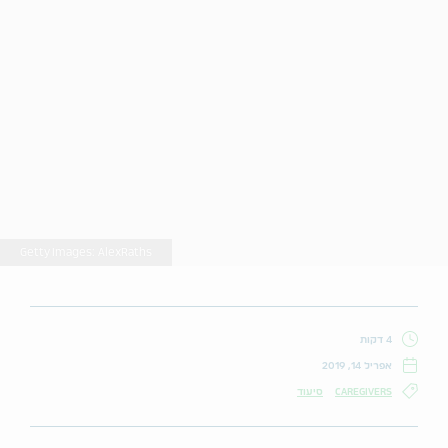
Getty Images: AlexRaths
4 דקות
אפריל 14, 2019
CAREGIVERS
סיעוד