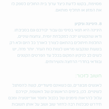
מסוימת, בקשו לדעת כיצד ערוך בית החולים לספק לו
את המזון או תחליף מותאם.
8. היגיינה וניקיון
היגיינה היא תנאי בסיסי גם עבור יקירכם וגם בסביבתו.
ודאו שהקשיש יזכה למקלחת יומית, צחצוח שיניים,
החלפת חיתולים בהתאם לצורך לאורך כל היום ולא רק
בשעות שנקבעו מראש לצוות כוח העזר. יותר מזה, יש
לשים לב לניקיון המקום בכלל עד הפרטים הקטנים
ובוודאי בחדרי הרחצה והשירותים.
חשוב לזכור:
לאנשים מבוגרים, גם כשאינם סיעודיים, קשה להסתגל
לשינויים. לכן, בימים הראשונים של האשפוז, יקירכם
עלול להראות סימנים של בלבול וחוסר אוריינטציה ומכם
תידרש סבלנות רבה לחזור שוב ושוב על אותן תשובות