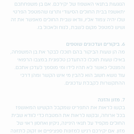
הנוגעות בתנאי האשפוז של יקירכם. אם בן משפחתכם
יתאשפז בבית החולים הסיעודי ותרצו שהמטפל הפרטי
שלו יהיה צמוד אליו, וודאו שבית החולים מאפשר את זה
ושיש למטפל מקום לשבת, לנוח ולאכול בו.
6. ביקורים ועדכונים שוטפים
מה הן שעות הביקור בהם תוכלו לבקר את בן המשפחה,
באילו שעות תוכלו להתעדכן טלפונית במצבו הרפואי
והמנטלי כאשר לא תהיו לידו ומי מוסמך לעדכן אתכם.
עוד נושא חשוב הוא להבין מי איש הקשר ומהן דרכי
ההתקשרות לקבלת עדכונים.
7. מזון והזנה
בקשו לראות את התפריט שמקבל הקשיש המאושפז
בכל ארוחה, ובקשו לראות את המטבח כדי לוודא שבית
החולים מקפיד על תנאי היגיינה, ניקיון ואחסון ראוי של
מזון. אם יקירכם רגיש למזונות ספציפיים או זקוק לתזונה