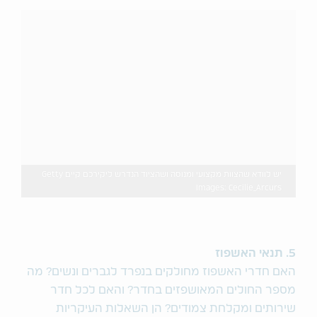
יש לוודא שהצוות מקצועי ומנוסה ושהציוד הנדרש ליקירכם קיים Getty
Images: Cecilie_Arcurs
5. תנאי האשפוז
האם חדרי האשפוז מחולקים בנפרד לגברים ונשים? מה
מספר החולים המאושפזים בחדר? והאם לכל חדר
שירותים ומקלחת צמודים? הן השאלות העיקריות