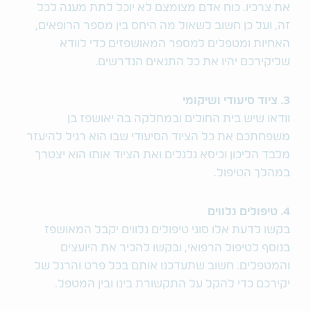
את צרכיו. כוח אדם מצומצם לא יוכל לתת מענה לכל
זה, ועל כן חשוב לשאול מה היחס בין מספר הרופאים,
האחיות ומטפלים למספר המאושפזים כדי לוודא
שליקירכם יהיו את כל התנאים הנדרשים.
3. ציוד סיעודי ושיקומי
וודאו שיש בית החולים ובמחלקה בה יאושפז בן
משפחתכם את כל הציוד הסיעודי שבו הוא רגיל להיעזר
מלבד הליכון וכיסא גלגלים ואת הציוד אותו הוא יצטרך
במהלך הטיפול.
4. טיפולים נלווים
בקשו לדעת אלו סוגי טיפולים נלווים יקבל המאושפז
בנוסף לטיפול הרפואי, ובקשו להכיר את היועצים
והמטפלים. חשוב שתעדכנו אותם בכל פרט והרגל של
יקירכם כדי להקל על התקשורת בינו ובין המטפל.