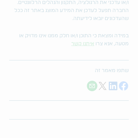
ו/או עדכני את הרגולציה, התקנון והנהלים הרלוונטיים.
החברה תפעל לעדכן את המידע המוצג באתר זה ככל
שהעדכונים יובאו לידיעתה.
במידה ומצאת כי התוכן ו/או חלק ממנו אינו מדויק או
מטעה, אנא צרו
איתנו קשר
שתפו מאמר זה
Share with E-mail
Share on Twitter
Share on LinkedIn
Share on Facebook