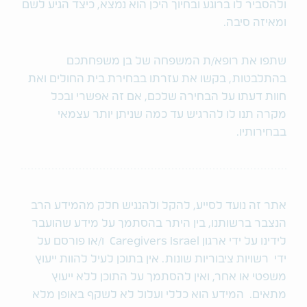
ולהסביר לו ברוגע ובחיוך היכן הוא נמצא, כיצד הגיע לשם
ומאיזה סיבה.
שתפו את רופא/ת המשפחה של בן משפחתכם
בהתלבטות, בקשו את עזרתו בבחירת בית החולים ואת
חוות דעתו על הבחירה שלכם, אם זה אפשרי ובכל
מקרה תנו לו להרגיש עד כמה שניתן יותר עצמאי
בבחירותיו.
אתר זה נועד לסייע, להקל ולהנגיש חלק מהמידע הרב
הנצבר ברשותנו, בין היתר בהסתמך על מידע שהועבר
לידינו על ידי ארגון Caregivers Israel ו/או פורסם על
ידי רשויות ציבוריות שונות. אין בתוכן לעיל להוות ייעוץ
משפטי או אחר, ואין להסתמך על התוכן ללא ייעוץ
מתאים. המידע הוא כללי ועלול לא לשקף באופן מלא