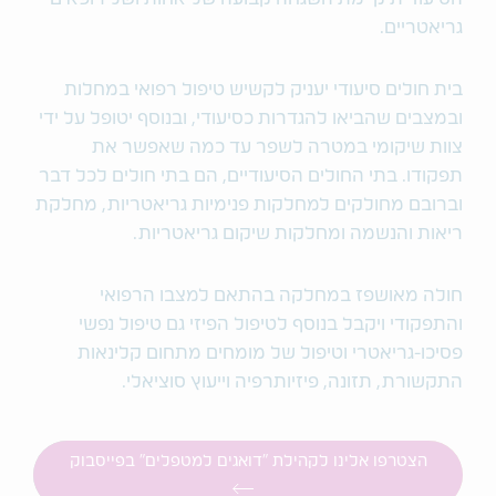
גריאטריים.
בית חולים סיעודי יעניק לקשיש טיפול רפואי במחלות
ובמצבים שהביאו להגדרות כסיעודי, ובנוסף יטופל על ידי
צוות שיקומי במטרה לשפר עד כמה שאפשר את
תפקודו. בתי החולים הסיעודיים, הם בתי חולים לכל דבר
וברובם מחולקים למחלקות פנימיות גריאטריות, מחלקת
ריאות והנשמה ומחלקות שיקום גריאטריות.
חולה מאושפז במחלקה בהתאם למצבו הרפואי
והתפקודי ויקבל בנוסף לטיפול הפיזי גם טיפול נפשי
פסיכו-גריאטרי וטיפול של מומחים מתחום קלינאות
התקשורת, תזונה, פיזיותרפיה וייעוץ סוציאלי.
הצטרפו אלינו לקהילת "דואגים למטפלים" בפייסבוק