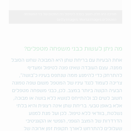
תמיכה היא חלק חשוב בפניה לטיפול וזה המקום של בני המשפחה
המטפלים Getty images: Morsa Images
מה ניתן לעשות כבני משפחה מטפלים?
אחת הבעיות עם בריחת שתן היא המבוכה שחש הסובל
ממנה. עצם העובדה שאינו פונה לטיפול ומעדיף
להתרחק כדי להימנע ממה שנתפס בעיניו כ"בושה",
צריכה לעמוד לנגד עיניו של המטפל משום שפה טמונה
הבעיה הקשה ביותר במצב. לכן, כבני משפחה מטפלים
חשוב לשים לב ולהתייחס לנושא ללא בושה או מבוכה,
אלא באופן טבעי. בריחת שתן אינה רצונית והיא בלתי
נשלטת, בוודאי ללא טיפול. לכן ועל מנת למנוע
הדרדרות של המצב הגופני, הנפשי או הקוגניטיבי
שעלולים להתרחש לאורך תקופת זמן ארוכה של