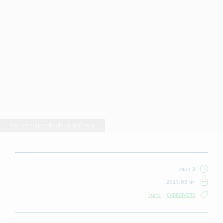
Getty Images: RealPeopleGroup
3 דקות
יוני 08, 2021
CAREGIVERS
סיעוד