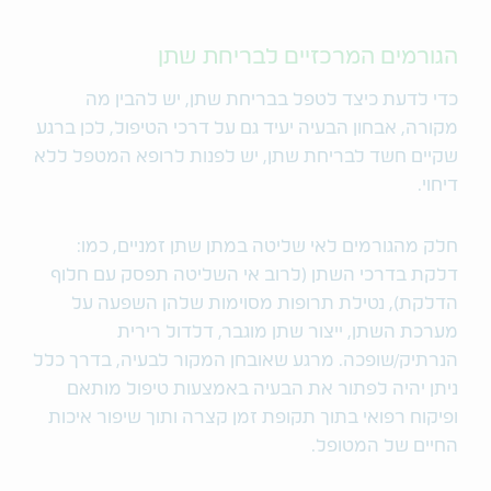
הגורמים המרכזיים לבריחת שתן
כדי לדעת כיצד לטפל בבריחת שתן, יש להבין מה
מקורה, אבחון הבעיה יעיד גם על דרכי הטיפול, לכן ברגע
שקיים חשד לבריחת שתן, יש לפנות לרופא המטפל ללא
דיחוי.
חלק מהגורמים לאי שליטה במתן שתן זמניים, כמו:
דלקת בדרכי השתן (לרוב אי השליטה תפסק עם חלוף
הדלקת), נטילת תרופות מסוימות שלהן השפעה על
מערכת השתן, ייצור שתן מוגבר, דלדול רירית
הנרתיק/שופכה. מרגע שאובחן המקור לבעיה, בדרך כלל
ניתן יהיה לפתור את הבעיה באמצעות טיפול מותאם
ופיקוח רפואי בתוך תקופת זמן קצרה ותוך שיפור איכות
החיים של המטופל.