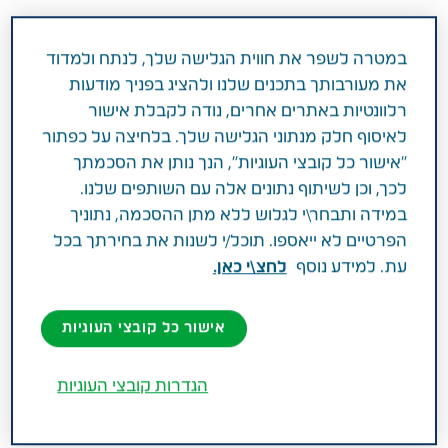
בריחת שתן אמנם שכיחה בקרב קשישים, אבל היא אינה
מצב תקין ויש לאבחן אותה בזמן ולטפל בה כמה שיותר
במטרה לשפר את חווית הגלישה שלך, לנתח ולמדוד
מהר – על כל מה שחשוב שבן המשפחה המטפל ידע
את מעורבותך בתכנים שלנו ולהציג בפניך מודעות
בלי שמץ של מבוכה
רלוונטיות באתרים אחרים, נודה לקבלת אישור
לאיסוף חלק מנתוני הגלישה שלך. בלחיצה על כפתור
"אישור כל קובצי העוגיות", הנך נותן את הסכמתך
בריחת שתן, או אי שליטה במתן שתן, היא המונח הרפואי
לכך, וכן לשיתוף נתונים אלה עם השותפים שלנו.
שמתאר דליפה לא רצונית של שתן שנובעת מחוסר
במידה ותבחר\י לגלוש ללא מתן ההסכמה, נתוניך
שליטה במערכת השתן או בסוגר שלפוחית השתן. מעבר
הפרטיים לא ייאספו. תוכל/י לשנות את בחירתך בכל
להיותה בעיה רפואית לא נעימה שללא טיפול עלולה
עת. למידע נוסף
לחצ\י כאן.
להסתבך, יש לה גם השלכות חברתיות ואף נפשיות. לכן
הפוטנציאל שלה לפגיעה מהותית באיכות החיים של בן
המשפחה הקשיש שסובל ממנה עלולה בהחלט להיות
אישור כל קובצי העוגיות
גבוהה.
הגדרות קובצי העוגיות
זוהי תופעה שכיחה באוכלוסייה וההערכה היא שעד
כשליש מהקשישים המתגוררים בביתם סובלים ממנה