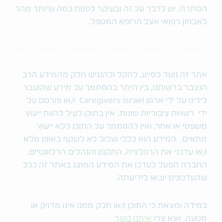
הסתרה, יש לדבר על זה ובעיקר לפנות כמה שיותר מהר
לאבחון רפואי אצל הרופא המטפל.
אתר זה נועד לסייע, להקל ולהנגיש חלק מהמידע הרב
הנצבר ברשותנו, בין היתר בהסתמך על מידע שהועבר
לידינו על ידי ארגון Caregivers Israel ו/או פורסם על
ידי רשויות ציבוריות שונות. אין בתוכן לעיל להוות ייעוץ
משפטי או אחר, ואין להסתמך על התוכן ללא ייעוץ
מתאים. המידע הוא כללי ועלול לא לשקף באופן מלא
ו/או עדכני את הרגולציה, התקנון והנהלים הרלוונטיים.
החברה תפעל לעדכן את המידע המוצג באתר זה ככל
שהעדכונים יובאו לידיעתה.
במידה ומצאת כי התוכן ו/או חלק ממנו אינו מדויק או
מטעה, אנא צרו
איתנו קשר