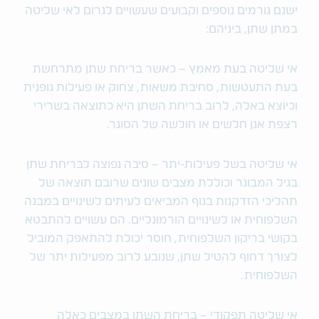
ישנם גורמים נוספים וקבועים שעשויים לגרום לאי שליטה
במתן שתן, ביניהם:
אי שליטה בעת מאמץ – כאשר בריחת שתן מתרחשת
בעת התעטשות, סחיבת משאות, צחוק או פעילות גופנית
וכיוצא באלה, לרוב בריחת השתן היא כתוצאה בשרירי
רצפת אגן חלשים או חולשה של הסוגר.
אי שליטה בשל פעילות-יתר – סיבה נפוצה לבריחת שתן
בגיל המבוגר וכוללת מצבים שונים שרובם תוצאה של
תהליכי הזדקנות בגוף המביאים לעיתים לשינויים במבנה
השלפוחית או לשינויים הורמונליים. הם עשויים להתבטא
בקושי בריקון השלפוחית, חוסר יכולת להתאפק המוביל
לצורך דחוף להטיל שתן, שנובע לרוב מפעילות יתר של
השלפוחית.
אי שליטה תפקודי – בריחת השתן במצבים כאלה