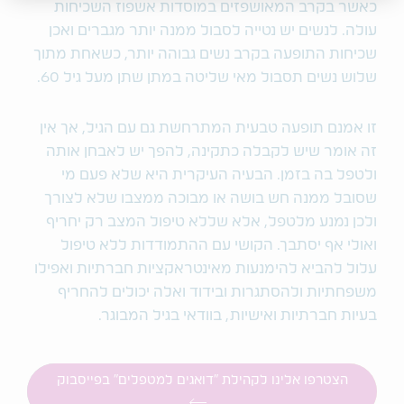
כאשר בקרב המאושפזים במוסדות אשפוז השכיחות
עולה. לנשים יש נטייה לסבול ממנה יותר מגברים ואכן
שכיחות התופעה בקרב נשים גבוהה יותר, כשאחת מתוך
שלוש נשים תסבול מאי שליטה במתן שתן מעל גיל 60.
זו אמנם תופעה טבעית המתרחשת גם עם הגיל, אך אין
זה אומר שיש לקבלה כתקינה, להפך יש לאבחן אותה
ולטפל בה בזמן. הבעיה העיקרית היא שלא פעם מי
שסובל ממנה חש בושה או מבוכה ממצבו שלא לצורך
ולכן נמנע מלטפל, אלא שללא טיפול המצב רק יחריף
ואולי אף יסתבך. הקושי עם ההתמודדות ללא טיפול
עלול להביא להימנעות מאינטראקציות חברתיות ואפילו
משפחתיות ולהסתגרות ובידוד ואלה יכולים להחריף
בעיות חברתיות ואישיות, בוודאי בגיל המבוגר.
הצטרפו אלינו לקהילת "דואגים למטפלים" בפייסבוק