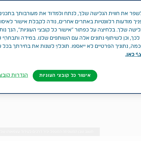
פר את חווית הגלישה שלך, לנתח ולמדוד את מעורבותך בתכנים
ניך מודעות רלוונטיות באתרים אחרים, נודה לקבלת אישור לאיסו
לישה שלך. בלחיצה על כפתור "אישור כל קובצי העוגיות", הנך נות
ך, וכן לשיתוף נתונים אלה עם השותפים שלנו. במידה ותבחר\י 
ה, נתוניך הפרטיים לא ייאספו. תוכל/י לשנות את בחירתך בכל 
י כאן.
הגדרות קובצי
אישור כל קובצי העוגיות
חשוב שבן המשפחה המטפל יכיר דרכים לעידוד עצמאותו של בן המשפחה (צילום: ages