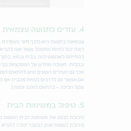
האפשרות לנוע באופן עצמאי בבית ובחוץ חיו
4. עזרים לתנועה עצמאית
עצמאות בתנועה היא נדבך חיוני בשמירת
רוצה יכול להיות מתסכל מאוד ואף להביא
להתייחס לאלמנט הזה, בבית ובחוץ. בתוך
ובקלות. חשיבה מחדש על הפונקציות בבית
מכך גם העזרים השונים שיש להתאים למצבי
אם אפשר גם לדרכים לצאת מהבית אם בהסע
מקל הליכה – בהתאם למצב ולצורך.
5. טיפול במשימות הבית
היכולת לבצע את משימות הבית השונות מ
היכולת לעשות אותן כבעבר יכולה להביא ע