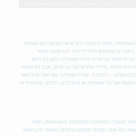
נית לשמירת העצמאות (צילום: getty images by Westend61)
 העצמאות, חוסר היכולת להביא את עצמך לאן שאתה
 במקרים מסוימים להידרדרות. לכן חשוב מאוד
 הבית חשוב שלהורה תהיה אפשרות לנוע בביטחון
 היא חיונית, סידור מחדש של הבית גם, אבל לא פחות
ם שונים – להליכה, ישיבה ועמידה. עם זאת יש לדאוג
ות של בני משפחה או מתנדבים, הליכון, קלנועית או
אוד חשובה לתחושת המסוגלות והעצמאות, חוסר
מה לא מעט תסכול ולפגוע בביטחון העצמי. לכן חשוב