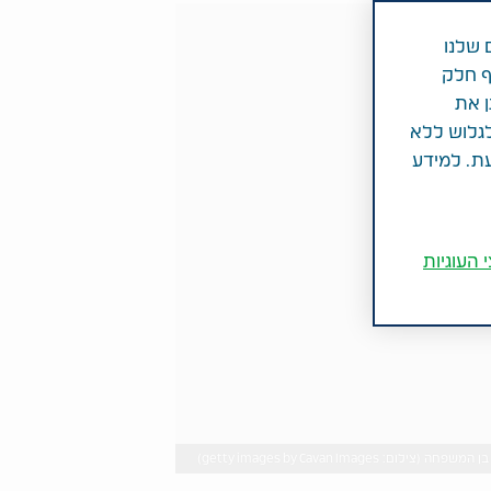
 שלנו
ף חלק
ן את
לגלוש ללא
עת. למידע
 העוגיות
getty images by Cavan Im)