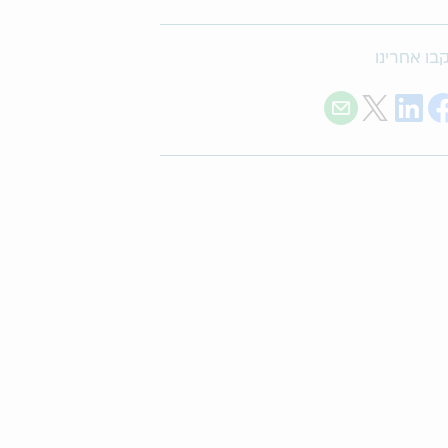
בו אחרינו
Share with E-mail
Share on Twitter
Share on LinkedIn
Share on Facebook