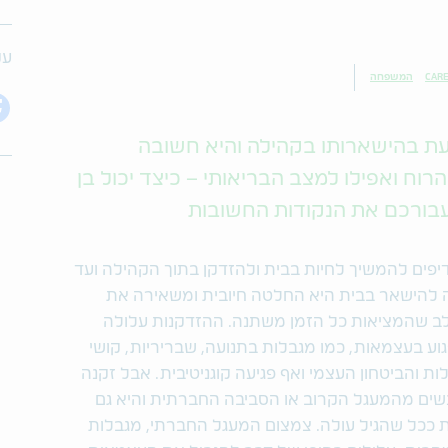
עק
CARE
המשפחה
ת בהישארותו בקהילה והיא חשובה
וח ואפילו למצב הבריאותי – כיצד יכול בן
בורכם את הנקודות החשובות
פים להמשיך לחיות בבית ולהזדקן בתוך הקהילה ועד
 להישאר בבית היא החלטה חיובית ומשאירה את
ב שהמציאות כל הזמן משתנה. ההזדקנות עלולה
וע בעצמאות, כמו מגבלות בתנועה, שבריריות, קושי
ת והביטחון העצמי ואף פגיעה קוגניטיבית. אבל זקנה
אנשים מהמעגל הקרוב או הסביבה החברתית והיא גם
 ככל שהגיל עולה. צמצום המעגל החברתי, מגבלות