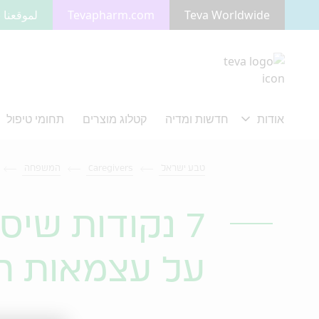
Teva Worldwide
Tevapharm.com
لموقعنا ب
מעבר לתוכן המרכזי
טבע ישראל
Caregivers
המשפחה
7 נקודות שי
על עצמאות ה