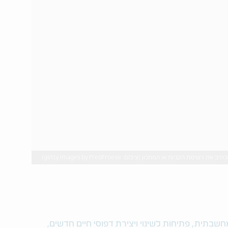
יות או המתכון (צילום: getty images by FredFroese)
תית, פתיחות לשינוי ויצירת דפוסי חיים חדשים,