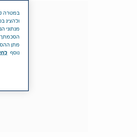
במטרה לש
ולהציג בפ
מנתוני הג
הסכמתך לכ
מתן ההסכמ
נוסף
לחצ\