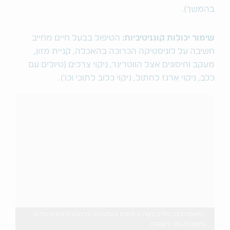
בהמשך).
שימור יכולות קוגניטיביות:
הטיפול בבעל חיים מחייב
חשיבה על לוגיסטיקה הכרוכה בהאכלה, קניית מזון,
מעקב וחיסונים אצל הווטרינר, ניקוי צרכים (טיולים עם
כלב, ניקוי ארגז לחתול, ניקוי כלוב לתוכי וכו').
התאמת בעל החיים לצרכיו, יכולתו והעדפותיו של ההורה חיונית Getty
Images: DGLimages