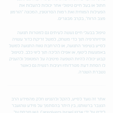
חתול או בעל חיים טיפולי אחר יכולות להעלות את
הפעילות המוחית ואת רמות הסרוטונין, המכונה "הורמון
מצב הרוח", בקרב מבוגרים.
טיפול בבעלי חיים נעשה לעיתים גם למטרות תנועה
ופיזיותרפיה תוך כדי משחק, למשל זריקת כדור עשויה
לסייע בשיפור התנועה, או להרחבת טווח התנועה למשל
באמצעות ליטוף, או אפילו הליכה תוך ליווי כלב. לטיפול
קבוע יכולה להיות השפעה מיטיבה על המטופל ולהעניק
לו הסחת דעת מטרדותיו ויציבות רגשית גם כאשר
נשברת השגרה.
אתר זה נועד לסייע, להקל ולהנגיש חלק מהמידע הרב
הנצבר ברשותנו, בין היתר בהסתמך על מידע שהועבר
לידינו על ידי ארגון Caregivers Israel ו/או פורסם על