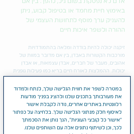
אדם לא נפסקת בשום גיל, להפך. בין אם
באימוץ חיית מחמד או בטיפול קבוע, ניתן
להעניק ערך מוסף לתחושת העצמי של
ההורה ולשפר איכות חיים
זיקנה יכולה להיות בודדה ומלאה בהתמודדויות
מורכבות הקשורות באבדן, בין אם מדובר במוות של
אהובים, מעבר של חברים, אבדן עצמאות, או אבדן
יכולות. ההמלצות לאורח חיים בריא כמו פעילות גופנית
מותאמת, תזונה נכונה, בדיקות קבועות ושינה הן חשובות
אך הכנסתן לשגרה לא תמיד פשוטה.
במטרה לשפר את חווית הגלישה שלך, לנתח ולמדוד
את מעורבותך בתכנים שלנו ולהציג בפניך מודעות
לא פעם קשה יותר לצאת מהבית, או לעסוק בפעילויות
רלוונטיות באתרים אחרים, נודה לקבלת אישור
שהיו אהובות. לעיתים לתוך הוואקום הזה נכנסות
לאיסוף חלק מנתוני הגלישה שלך. בלחיצה על כפתור
תחושות שליליות, כמו: בדידות, פחדים, כעסים ועצבות.
"אישור כל קובצי העוגיות", הנך נותן את הסכמתך
בעלי חיים הם לא פעם התשובה, אם באמצעות אימוץ
לכך, וכן לשיתוף נתונים אלה עם השותפים שלנו.