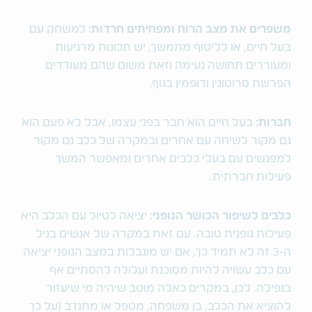
משפרים את מצב הרוח ומפחיתים חרדות:
למשחק עם
בעל חיים, או לליטוף מתמשך, יש תכונות מרגיעות
ומעוררים תחושה נעימה וזאת משום שהם מעודדים
הפרשת סרוטונין ודופמין בגוף.
חברות:
בעל חיים הוא חבר בפני עצמו, אבל לא פעם הוא
גם מקור לשיחה עם אחרים ובמקרה של כלב גם מקור
למפגשים עם בעלי כלבים אחרים ומאפשר המשך
פעילות חברתית.
כלבים לשיפור הכושר הגופני:
יציאה לטיול עם הכלב היא
פעילות גופנית טובה. עם זאת במקרה של אנשים בגיל
ה-3 זה לא תמיד כך, אם יש מוגבלות במצב הגופני יציאה
עם כלב עשויה להיות מסוכנת ועלולה להסתיים אף
בנפילה. לכן, במקרים כאלה מוטב שיהיה מי שיעזור
להוציא את הכלב, בן משפחה, מטפל או מתנדב (על כך