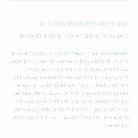
האם לאמץ חיית מחמד בגיל ה-3?
באופן עקרוני, התשובה חיובית, אך לא נטולת תנאים:
התאמה:
אם ההורה מעוניין לאמץ חיית מחמד יש לבחון
איזו חיה תתאים לו. כלב הוא אמנם חיה נהדרת אך חשוב
לבחון את מסוגלות ההורה לטייל עמו לשם עשיית
צרכים, כלב קטן ורגוע יכול להיות התשובה. אם ההורה
אינו מסוגל לצאת לטיולים עם הכלב יש לבחון באם יש
אפשרות שמישהו אחר יטייל עם הכלב באופן קבוע. אם
כלב אינו מתאים, חתול, תוכי ואפילו דגים יכולים להיות
פתרון טוב. במקרה של כלב או חתול מומלץ לא לאמץ
גור משום שהוא דורש התעסקות רבה יותר ובמקרה של
כלב גם אילוף.