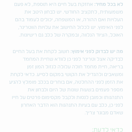
לא בכל מחיר:
אחזקת בעל חיים היא תוספת, לא פעם
משמעותית, לתקציב החודשי. יש לבחון היטב את
העלויות ואם ההורה, או המשפחה, יכולים לעמוד בהם
לפני האימוץ. יש לכלול החישוב את עלויות הווטרינר,
האוכל, הציוד הנלווה, ובמקרה של כלב גם רישיונות.
מה יש לבדוק לפני אימוץ:
חשוב לקחת את בעל החיים
לבדיקה אצל וטרינר לפני כן לוודא שחיית המחמד
בריאה, חיית מחמד חולה עלולה לגזול המון זמן
ומשאבים ולהגדיל את הקושי במקום לסייע. כדאי לקחת
את הזמן לפני ההחלטה, אם בוחרים בכלב מומלץ להגיע
מספר פעמים בשעות שונות של היום ולבחון את
התנהגותו וכמובן לנסות ולקבל מקסימום פרטים על חייו
לפני כן, כלב עם בעיות התנהגות הוא הדבר האחרון
שאדם מבוגר צריך.
כדאי לדעת: