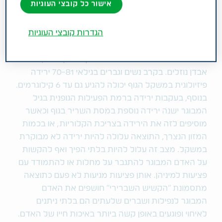
ירידה במשקל בגיל השלישי
אישור כל קובצי העוגיות
בגיל המבוגר מתרחשת ירידה פיזיולוגית במשקל, כלומר
הגדרות קובצי העוגיות
תופעה טבעית שמשפיעה על רובם המכריע של בני הגיל
השלישי. אחת הסיבות המרכזיות לירידה במשקל בגיל
הזה היא ירידה במסת השרירים בגוף ובעקבות כך גם
אבדן נוזלים. בקרב נשים וגברים בגילאי 70-81 ירידה
פיזיולוגית במשקל הגוף יכולה להגיע גם עד 6 קילוגרמים.
בנוסף, בעקבות ירידה ברמת הפעילות הגופנית בגיל
המבוגר ישנה ירידה נוספת במסת השריר בגוף וכאשר
מוסיפים לזה את הירידה בצריכת הקלוריות, או בכמות
המזון הנצרך, התוצאה עלולה להיות ירידה לא מבוקרת
במשקל. מצב זה עלול להיות בלתי הפיך ואף להקשות
על האדם המבוגר להתגבר על מחלות או להתמודד עם
פציעות למיניהן. אותן פציעות מגיעות לא פעם כתוצאה
מתסמונת "הקשיש השברירי" חושפים את האדם
המבוגר לנפילות ושברים שלעתים הם בלתי ניתנים
לאיחוי ופוגעים באופן קשה ביותר באיכות חייו של האדם.