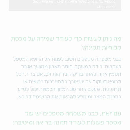
להקפיד על תזונה מתאימה ולגוון את המנות Getty Images:
FredFroese
מה ניתן לעשות כדי לעודד שמירה על מכסת
קלוריות תקינה?
כבני משפחה מטפלים חשוב לפנות אל הרופא המטפל
בעקבות ירידה במשקל, חוסר תאבון ממושך או כל
תסמין אחר. לאחר בדיקה ובדיקות דם, אם צריך, יוכל
הרופא לשקול אם יש צורך בהתערבות רפואית או
תרופתית. מעקב אחר סוג המזון והכמויות יכול לסייע
בהבנת המצב ומומלץ להראות את הרשימה לרופא.
עם זאת, כבני משפחה מטפלים יש עוד
מספר פעולות לעודד תזונה בריאה ומיטיבה: