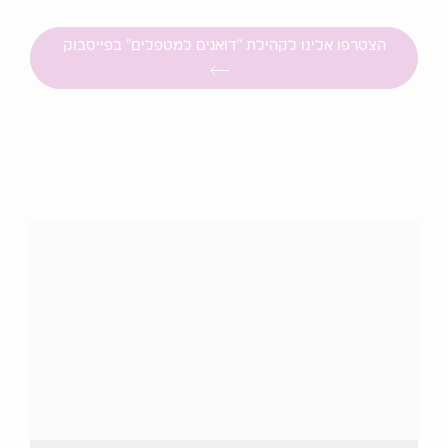
הצטרפו אלינו לקהילת "דואגים למטפלים" בפייסבוק