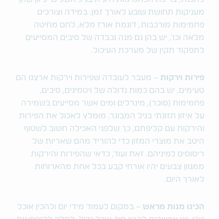
מעניקות תחושת שובע לאורך זמן. במידה וצורכים
פחמימות מורכבות, דוגמת אורז מלא, לחם מחיטה
מלאה וכו', יש בהן גם מנה נכבדה של סיבים המסייעים
לתפקוד תקין של מערכת העיכול.
פירות וירקות
– מעבר לעובדה שפירות וירקות ארצנו הם
טעימים, יש בהם כמות גדולה של ויטמינים, סיבים,
פחמימות (סוכר), מינרלים ומים אשר מסייעים בשמירה
על איזון תזונתי בגיל המבוגר. מומלץ לאכול את הפירות
והירקות עם קליפתם, כך שלפני האכילה חשוב לשטוף
היטב את מוצרי המזון כדי להוריד מהם שאריות של
ריסוסים למיניהם. זאת ועוד, כדאי שהפירות והירקות
ממגוון צבעים יהיו אורחי קבע בכל אחת מהארוחות
לאורך היום.
הכינו מנות מראש
– במקום לעמוד מידי יום ולהכין אוכל