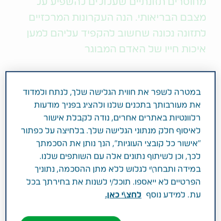
מחוסרים תזונתיים שעלולים להשפיע על
מצבם הבריאותי. הנה העקרונות המרכזיים
לתזונה נכונה שחשוב להקפיד עליהם למען
איכות חייו של האדם המבוגר
שמירה על משקל תקין בגיל המבוגר היא לא תמיד עניין
של מה בכך והיא נעשית מורכבת יותר עם העלייה בגיל.
במטרה לשפר את חווית הגלישה שלך, לנתח ולמדוד
ירידה בתפקוד, בתיאבון, קושי בלעיסה, מצב שיניים ירוד
את מעורבותך בתכנים שלנו ולהציג בפניך מודעות
וכן מצבים דיכאוניים ומחלות למיניהן עלולים להוביל
רלוונטיות באתרים אחרים, נודה לקבלת אישור
לירידה במשקל. מעבר למעקב רפואי, למעקב על
לאיסוף חלק מנתוני הגלישה שלך. בלחיצה על כפתור
המשקל והתזונה יש חשיבות מרובה לאיכות חייו של בן
"אישור כל קובצי העוגיות", הנך נותן את הסכמתך
המשפחה המבוגר. ירידה בצריכה קלורית לא מפוקחת
לכך, וכן לשיתוף נתונים אלה עם השותפים שלנו.
יכולה במצבים קיצוניים להפוך בקלות לתת תזונה, מצב
במידה ותבחר\י לגלוש ללא מתן ההסכמה, נתוניך
שעלול לפגוע בבריאותו ובתפקודו של בן המשפחה
הפרטיים לא ייאספו. תוכל/י לשנות את בחירתך בכל
המבוגר באופן מהותי.
עת. למידע נוסף
לחצ\י כאן.