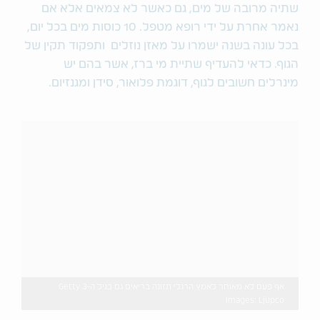
שתיה מרובה של מים, גם כאשר לא צמאים אלא אם
נאמר אחרת על ידי רופא מטפל. 10 כוסות מים בכל יום,
בכל עונה בשנה ישמרו על מאזן נוזלים ותפקוד תקין של
הגוף. כדאי להעדיף שתיית מי ברז, אשר בהם יש
מינרלים חשובים לגוף, דוגמת פלואור, סידן ומגנזיום.
אף פעם לא מאוחר לאמץ הרגלי תזונה בריאים גם בגיל ה-3 Getty
Images: Ljupco