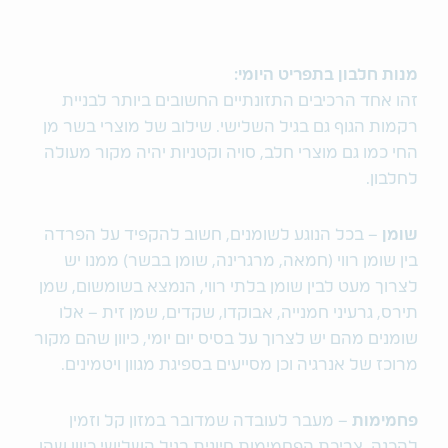
מנות חלבון בתפריט היומי:
זהו אחד הרכיבים התזונתיים החשובים ביותר לבניית
רקמות הגוף גם בגיל השלישי. שילוב של מוצרי בשר מן
החי כמו גם מוצרי חלב, סויה וקטניות יהיה מקור מעולה
לחלבון.
שומן
– בכל הנוגע לשומנים, חשוב להקפיד על הפרדה
בין שומן רווי (חמאה, מרגרינה, שומן בבשר) ממנו יש
לצרוך מעט לבין שומן בלתי רווי, הנמצא בשומשום, שמן
תירס, גרעיני חמנייה, אבוקדו, שקדים, שמן זית – אלו
שומנים מהם יש לצרוך על בסיס יום יומי, כיוון שהם מקור
מרוכז של אנרגיה וכן מסייעים בספיגת מגוון ויטמינים.
פחמימות
– מעבר לעובדה שמדובר במזון קל וזמין
להכנה, צריכת הפחמימות חיונית בגיל השלישי כיוון שהן