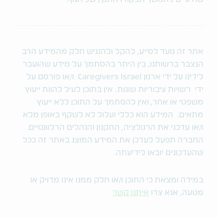
אתר זה נועד לסייע, להקל ולהנגיש חלק מהמידע הרב
הנצבר ברשותנו, בין היתר בהסתמך על מידע שהועבר
לידינו על ידי ארגון Caregivers Israel ו/או פורסם על
ידי רשויות ציבוריות שונות. אין בתוכן לעיל להוות ייעוץ
משפטי או אחר, ואין להסתמך על התוכן ללא ייעוץ
מתאים. המידע הוא כללי ועלול לא לשקף באופן מלא
ו/או עדכני את הרגולציה, התקנון והנהלים הרלוונטיים.
החברה תפעל לעדכן את המידע המוצג באתר זה ככל
שהעדכונים יובאו לידיעתה.
במידה ומצאת כי התוכן ו/או חלק ממנו אינו מדויק או
מטעה, אנא צרו
איתנו קשר