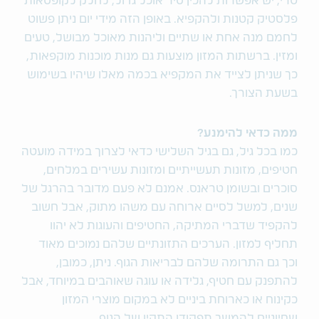
טרי, יש אפשרות להכין סיר אוכל גדול, לחלק לקופסאות
פלסטיק קטנות ולהקפיא. באופן הזה מידי יום ניתן פשוט
לחמם מנה אחת או שתיים וליהנות מאוכל מבושל, טעים
ומזין. ברשתות המזון מוצעות גם מנות מוכנות מוקפאות,
כך שניתן לצייד את המקפיא בכמה מאלו שיהיו בשימוש
בשעת הצורך.
ממה כדאי להימנע?
כמו בכל גיל, גם בגיל השלישי כדאי לצרוך במידה מועטה
חטיפים, מזונות תעשייתיים ומזונות עשירים במלחים,
סוכרים ובשומן טראנס. אמנם לא פעם מדובר בהרגל של
שנים, למשל לסיים ארוחה עם משהו מתוק, אבל חשוב
להקפיד שדברי המתיקה, החטיפים והעוגות לא יהוו
תחליף למזון. הערכים התזונתיים שלהם נמוכים מאוד
וכך גם התרומה שלהם לבריאות הגוף. ניתן, כמובן,
להתפנק עם חטיף, גלידה או עוגה שאוהבים במיוחד, אבל
כקינוח או כארוחת ביניים לא במקום מוצרי המזון
שחיוניים להמשך תפקודו התקין של הגוף.