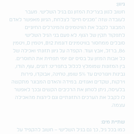
גיוון:
חשוב לגוון בצריכת המזון גם בגיל השלישי. מעבר
לעובדה שזה "מכניס חיים" לצלחת, הגיוון מאפשר לאדם
המבוגר לקבל את הוויטמינים והמינרלים החיוניים
לתפקוד תקין של הגוף. לא פעם בני הגיל השלישי
סובלים ממחסור בוויטמינים דוגמת B12, ויטמין D, ויטמין
B6, ברזל, אבץ ועוד. הקפדה על גיוון תזונתי ואכילה של
כל אבות המזון על בסיס יום יומי תפחית את החוסרים.
בין המזונות שמומלץ לכלול בתפריט: דגנים, עוף, הודו,
גבינות ויוגורטים עד 5% שומן, טחינה, אבוקדו, פירות
וירקות, שקדים ואגוזים. במידה והאדם המבוגר מתקשה
בלעיסה, ניתן לטחון את הרכיבים הקשים ובכך לאפשר
לו לקבל את הערכים התזונתיים וגם ליהנות מהאכילה
עצמה.
שתיית מים:
כמו בכל גיל, כך גם בגיל השלישי – חשוב להקפיד על