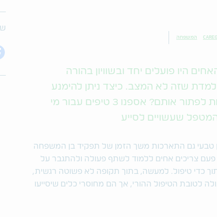
שת
CAREG
המשפחה
חים היו פועלים יחד ובשוויון בהורה
מדת שזה לא המצב. כיצד ניתן להימנע
מחיכוכים בין אחים או לפחות לנסות לפתור אותם? אספנו 3 טיפים עבור מי
טפל שעשויים לסייע
 טבעי גם התארכות משך הזמן של תפקיד בן המשפחה
פעם צריכים אחים ללמוד לשתף פעולה ולהתגבר על
ך כדי טיפול. למעשה, בתוך תקופה לא פשוטה רגשית,
 לטובת הטיפול ההורי, אך הם מחוסרי כלים שיסייעו