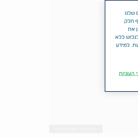
 שלנו
ף חלק
ן את
לגלוש ללא
עת. למידע
 העוגיות
Getty Images: Purestock