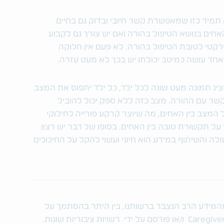
 תמיד כזו שמאפשרת קשר חיובי ובדוק גם בחיים
אחים בנושא הטיפול בהורה ואם יש צורך גם לקבוע
רקטי לטובת הטיפול בהורה. לא פעם אין חלוקה
אחד עושה כמיטב יכולתו יש בכך לא מעט עזרה.
ציג תמונה מעט שונה לכל ילד, כל ילד יתפוס את המצב
שר עם ההורה. מצב כזה ללא ספק יכול להוביל
 המצב בין האחים, מה שיוצר קרקע פורייה לחילוקי
 על תקשורת טובה בין האחים. בסופו של דבר יש רצון
ה והשיתוף במידע הוא חיוני ועשוי להקל על החיכוכים
מהמידע הרב הנצבר ברשותנו, בין היתר בהסתמך על
מידע שהועבר לידינו על ידי ארגון Caregivers Israel ו/או פורסם על ידי רשויות ציבוריות שונות.