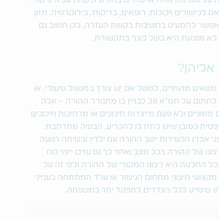
על משימה אחת או שתיים בחודש ולקחת עליה פיקוד.
כישורים ויכולות: רופאים, בדיקות, בירוקרטיה, מזון
י אפשר להמעיט בחשיבות בקשת העזרה, לכן חשוב גם
לא מוצעת היא בשל קצר בתקשורת.
 אליהן?
נושאים מהותיים, למשל אם יש צורך במטפל סיעודי, או
אם להעביר את ההורה לבית אבות, או אם לחתום על תמ"א 38 לבניין בו מתגורר ההורה – אלה
ממוניים ולא פעם מייצרות חיכוכים או מרחיבות חיכוכים
שפטית כמובן שיש לתת לו להכריע, הבעיה מתרחבת
ני אבדן הכשירות ישב ההורה עם ילדיו ובשיחה רגועה
נו של ההורה בכל מצב ואחר כך גם ערכו ייפוי כוח
 החלטה היא רצונו המקורי של ההורה ולפי זה על
צועי חיצוני מתחום הגישור או עו"ד המתמחה בענייני
רון שיסייע לכל הצדדים לתפקד יחד כמשפחה.