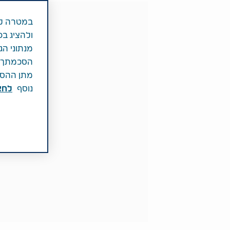
במטרה לש
ולהציג בפ
מנתוני הג
הסכמתך לכ
מתן ההסכמ
נוסף
לחצ\