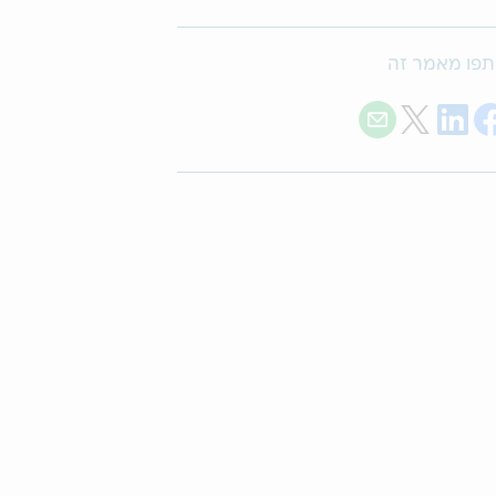
פו מאמר זה
Share with E-mail
Share on Twitter
Share on LinkedIn
Share on Facebook