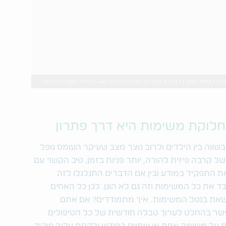
תו לדעתו ולפעול כרצונו Getty Images: Peter Garrard Beck
לוקת משימות היא דרך פתרון
שווה בין הילדים ולרוב נוצר מצב שעיקר העומס נופל
ל קרבה פיזית להורה, יותר פניות בזמן, טיב הקשר עם
ת התפקיד במודע ובין אם הדברים התגלגלו לזה
ד את כל המשימות וזה גם לא הוגן. לכן כל האחים
שאת בנטל המשימות. איך מתמודדים? אם אתם
שר בהחלט לערוך טבלה חודשית של כל הטיפולים