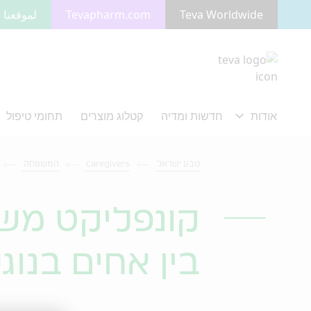
Teva Worldwide
Tevapharm.com
لموقعنا ب
מעבר לתוכן המרכזי
טבע ישראל
Caregivers
המשפחה
קונפליקט משפ
בין אחים בנוג