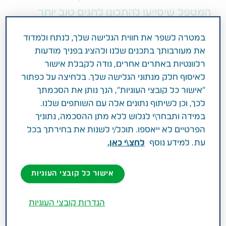
המטפל שיסייעו להתכונן לחגים טוב יותר
ולשמור על רוח החג והמשפחתיות
במטרה לשפר את חווית הגלישה שלך, לנתח ולמדוד
את מעורבותך בתכנים שלנו ולהציג בפניך מודעות
תקופת החגים המתקרבת פועלת אחרת על כל אחד, יש
רלוונטיות באתרים אחרים, נודה לקבלת אישור
מי שמתמלא ציפייה לקראת המפגשים המשפחתיים ויש
לאיסוף חלק מנתוני הגלישה שלך. בלחיצה על כפתור
מי שמחפש דרכים לצמצם אותם. המקום שבו הם
"אישור כל קובצי העוגיות", הנך נותן את הסכמתך
פוגשים אותנו מושפע מגורמים שונים - אם זה השלב בו
לכך, וכן לשיתוף נתונים אלה עם השותפים שלנו.
אנו נמצאים בחיינו, אורח החיים שלנו, המנהגים
במידה ותבחר\י לגלוש ללא מתן ההסכמה, נתוניך
המשפחתיים שלנו וכמובן האישיות של כל אחד מאיתנו.
הפרטיים לא ייאספו. תוכל/י לשנות את בחירתך בכל
כאשר אנחנו בני משפחה מטפלים, החגים דורשים מאתנו
עת. למידע נוסף
לחצ\י כאן.
התמודדות נוספת: הטיפול בהורים שמעט משתנה בחגים
וגם ההתמודדות עם המקום בו החגים פוגשים את
אישור כל קובצי העוגיות
ההורים.
הגדרות קובצי העוגיות
הקושי שמגיע עם החג
לא פעם אלה דווקא החגים שמציפים אצל ההורים