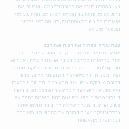
רצוי בהחלט לערב את ההורה עד כמה שאפשר, אם
בחשיבה משותפת על תפריט, הכנה משותפת של מנה
או אפילו רק בשיחה נוסטלגית, לשיחה כזו יש לרוב
השפעה מיטיבה.
עצה שנייה: לפתוח את הבית ואת הלב
אם אתם מארחים בחג, בדקו עם ההורה מה יקל עליו
יותר: להתארח בביתכם ללילה או לחזור לביתו. אם הוא
מעדיף לחזור הביתה, התארגנו מראש מי לוקח ומחזיר
אותו, שלא תיווצר סיטואציה לא נעימה בה לא ברור
להורה מי לוקח אותו, או שתתעורר בו תחושה שהסעתו
היא נטל. אם הוא מעדיף להישאר אצלכם, חשוב לארגן
לו אזור פרטי בו הוא ירגיש נוח לנוח. האירוח בחגים אינו
פשוט אך יש בו מסר חיובי להורה, לילדים ולמשפחה
בכלל ובעיקר מעניק להורה את התחושה שהוא חלק
בלתי נפרד מהמשפחה.