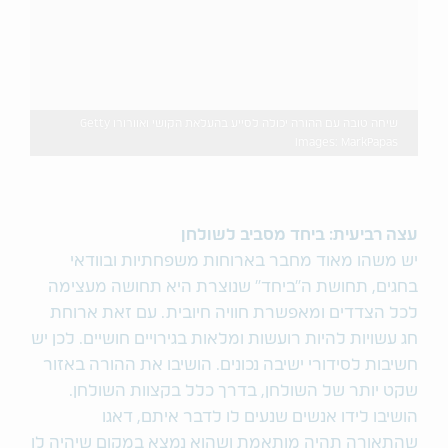
שיחה טובה עם ההורה יכולה לסייע בהעלאת הקושי ואוורורו Getty
Images: MarkPapas
עצה רביעית: ביחד מסביב לשולחן
יש משהו מאוד מחבר בארוחות משפחתיות ובוודאי
בחגים, תחושת ה"ביחד" שנוצרת היא תחושה מעצימה
לכל הצדדים ומאפשרת חוויה חיובית. עם זאת ארוחת
חג עשויות להיות רועשות ומלאות בגירויים חושיים. לכן יש
חשיבות לסידורי ישיבה נכונים. הושיבו את ההורה באזור
שקט יותר של השולחן, בדרך כלל בקצוות השולחן.
הושיבו לידו אנשים שנעים לו לדבר איתם, דאגו
שהתאורה תהיה מותאמת ושהוא נמצא במקום שיהיה לו