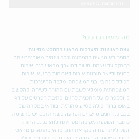
Images: NoSystem images
מה עושים בחגים?
עצה ראשונה: היערכות מראש בהחלט מסייעת
החגים לא מגיעים בהפתעה וככל שנהיה מאורגנים יותר,
כך נקל על עצמנו. חשוב להיערך מראש לגבי אירוח
בחגים ולייצר תורנות אירוח לארוחות בחג, או אירוח
הכולל לינה בין בני המשפחה. מלבד ההיערכות
המשפחתית מומלץ לשבת עם ההורה לשיחה, להקשיב
לו ולספר לו על התכנית לחגים, כתיבת הפרטים על דף
באופן ברור יכולה לסייע מהותית, בוודאי במקרה של
בלבול. החגים מייצרים הפרעה לשגרה ולכן יש לרשימה
כתובה השפעה מקילה ומפחיתת לחצים. גם ההורה
זקוק ליותר עזרה לקראת החג וכדאי להתארגן מראש
בקרב המשפחה לעזרה בניקיונות, בקניות ובבישולים.