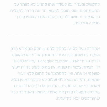
להקשיב ולעזור. נסו לעודד אותו להגיע ולא לוותר על
ההשתתפות ואולי תוכלו למצוא יחד את הדרך להצליח.
כך או אחרת חשוב לקבל בהבנה את רצונותיו בדרך
מכילה וסבלנית.
אתר זה נועד לסייע, להקל ולהנגיש חלק מהמידע הרב
הנצבר ברשותנו, בין היתר בהסתמך על מידע שהועבר
לידינו על ידי ארגון Caregivers Israel ו/או פורסם על
ידי רשויות ציבוריות שונות. אין בתוכן לעיל להוות ייעוץ
משפטי או אחר, ואין להסתמך על התוכן ללא ייעוץ
מתאים. המידע הוא כללי ועלול לא לשקף באופן מלא
ו/או עדכני את הרגולציה, התקנון והנהלים הרלוונטיים.
החברה תפעל לעדכן את המידע המוצג באתר זה ככל
שהעדכונים יובאו לידיעתה.