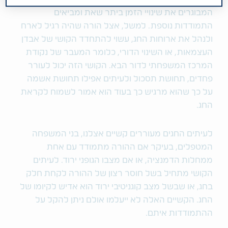
המבוגרים את שינויי הזמן ביתר שאת ומביאים
התמודדות נוספת. למשל, אצל הורה שהיה רגיל לארח
ולנהל את ארוחות החג, עשוי להתחדד הקושי של אבדן
העצמאות, או השינוי הדורי, כלומר המעבר של נקודת
המרכז המשפחתי לדור הבא. הקושי הזה יכול לעורר
פחדים, תחושת תסכול ולעיתים אפילו תחושת אשמה
על כך שהוא מרגיש כך בעוד הוא אמור לשמוח לקראת
החג.
לעיתים החגים מעוררים קשיים אצלנו, בני המשפחה
המטפלים, בעיקר אם ההורה מתמודד עם אחת
ממחלות הדמנציה, או אם מצבו הגופני ירוד. לעיתים
הקושי מתחיל בשל חוסר רצון של ההורה לקחת חלק
בחג, או שבשל מצב קוגניטיבי ירוד הוא אדיש לקיומו של
החג. הקשיים האלה לא ייעלמו אולם ניתן להקל על
ההתמודדות איתם.