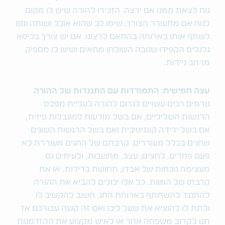
נוח לצאת ממנו אם ירצה. הזכירו להורה שיש לו מקום
לנוח אם מתעורר הצורך, שימו לב שהוא אוכל ושותה ונסו
לשתף אותו בארוחה בהתאם לרצונו. אם יש צורך בכיסא
גלגלים הקפידו שגובה השולחן מתאים ושיש לו מספיק
מרחב ניידות.
עצה חמישית: התמודדות עם התנגדות של ההורה
גורמים רבים עשויים לגרום להורה לעליית מפלס
הרגשות השליליים, אם בשל מודעות למוגבלות פיזית,
אם בשל ירידה קוגניטיבית ואם בשל הרגשות השונים
שחגים בכלל מעוררים. קרבתם של החגים מעוררת לא
פעם פחדים, לחצים, עצב, מחשבות, ולעיתים גם
מעצימה נוכחות של אבדן, תחושת בדידות, או את
קרבתו של המוות. כל אלו יכולים להביא את ההורה
להתנגד להשתתף בארוחת החג. חשוב להקשיב לו
ולתת לו להוציא את שעל ליבו ואם זה קשה עבורכם אז
תנו לקרוב משפחה אחר או לאיש מקצוע את ההזדמנות