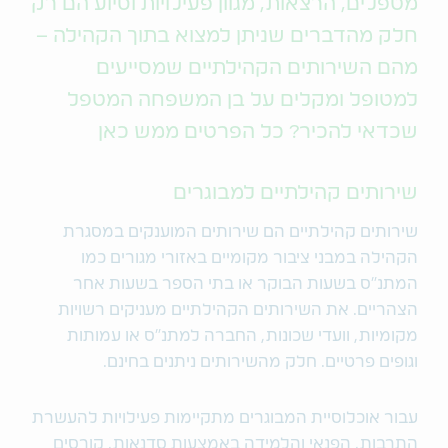
מטפלים, הרצאות, מגוון פעילויות וסיוע הם רק
חלק מהדברים שניתן למצוא בתוך הקהילה –
מהם השירותים הקהילתיים שמסייעים
למטופל ומקלים על בן המשפחה המטפל
שכדאי להכיר? כל הפרטים ממש כאן
שירותים קהילתיים למבוגרים
שירותים קהילתיים הם שירותים המוענקים במסגרת
הקהילה במבני ציבור מקומיים באזורי מגורים כמו
המתנ"ס בשעות הבוקר או בתי הספר בשעות אחר
הצהריים. את השירותים הקהילתיים מעניקים רשויות
מקומיות, וועדי שכונות, החברה למתנ"ס או עמותות
וגופים פרטיים. חלק מהשירותים ניתנים בחינם.
עבור אוכלוסיית המבוגרים מתקיימות פעילויות להעשרת
התרבות, הפנאי והלמידה באמצעות סדנאות, קורסים