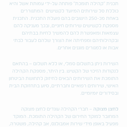
תכנית "קהילה תומכת" פותחה על-ידי עמותת אשל והיא
כוללת סל שירותים המיועד לקשישים המתגוררים
באחת מכ-250 הישובים בהם פועלת התכנית. התכנית
מספקת לקשישים שירותים חיוניים, ובכך מעניקה להם
עצמאות ומאפשרת להם להמשיך לחיות בבתיהם
ובקהילותיהם ומפחיתה את הצורך שלהם לעבור לבתי
אבות או למגורים מוגנים אחרים.
השירות ניתן בתשלום סמלי, או ללא תשלום – בהתאם
לנקודות הזיכוי של הקשיש. בין היתר, מספקת הקהילה
התומכת את השירותים הבאים לחיזוק לתחושת הביטחון
האישי, שירותים רפואיים וחברתיים, סיוע בתחזוקת הבית
ובסידורים יומיומיים.
לחצן מצוקה
– חברי הקהילה עונדים לחצן מצוקה
המחובר למוקד החירום של הקהילה התומכת. המוקד
מפעיל באופן מידי שירות אמבולנס, אב קהילה, משטרה,