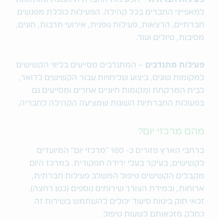
למאפייני החברים בכל קהילה. הפעילות כוללת מפגשים
חברתיים, הרצאות, פעילות גופנית, אירועי תרבות, חוגים,
מסיבות, טיולים ועוד.
פעילות מתנדבים
– המתנדבים מסייעים בליווי הקשישים
למקומות שונים, ביצוע שליחויות עבור הקשישים לדואר,
לבית המרקחת ומקומות חיוניים אחרים ומסייעים גם
בפעולות החברתיות השונות שמציעה הקהילה לחבריה.
מהם מרכזי יום?
ברחבי הארץ פזורים כ- 180 "מרכזי יום" המיועדים
לקשישים, בעיקר בעלי ירידה תפקודית. במרכז היום
מקבלים הקשישים טיפול המשלב פעילות חברתית,
ארוחות, ובמידת הצורך שירותים נוספים (כגון רחצה).
זכאי חוק ביטוח סיעוד יכולים להשתמש בשירות זה
כחלק מזכאותם לשעות טיפול.