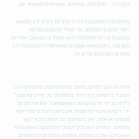
בקהילה – מתנ"סים, עמותות, מועדוניות ומועדוני יום.
ההתנדבות מתבצעת בדרך כלל על בסיס ידע מקצועי
ייחודי שיש ברשותכם, אך תמיד יש מקום גם למי
שנושבת בו רוח התנדבות והוא מצויד ברצון טוב, אחריות
וזמן פנוי. ניתן למצוא מסגרות מתאימות להתנדבות דרך
אתרים המרכזים מידע זה.
אתר זה נועד לסייע, להקל ולהנגיש חלק מהמידע הרב
הנצבר ברשותנו, בין היתר בהסתמך על מידע שהועבר
לידינו על ידי ארגון Caregivers Israel ו/או פורסם על
ידי רשויות ציבוריות שונות. אין בתוכן לעיל להוות ייעוץ
משפטי או אחר, ואין להסתמך על התוכן ללא ייעוץ
מתאים. המידע הוא כללי ועלול לא לשקף באופן מלא
ו/או עדכני את הרגולציה, התקנון והנהלים הרלוונטיים.