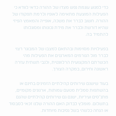
כדי למנוע עוגמת נפש מצדו של ההורה כדאי לוודא כי
הפעילות המוצעת מתאימה לאופיו ולרמת תפקודו של
ההורה. חשוב לברר את משכה, אופייה והמאמץ הפיזי
שהיא דורשת ולברר את מידת נכונותו ומסוגלותו
להתמיד בה.
בפעילויות מסוימות ובהתאם למצבו של המבוגר רצוי
לברר מול הגורמים המארגנים את הפעילות מהי
הכשרתם המקצועית הרלוונטית, ולגבי תשתית עזרה
ראשונה וחירום, במקרה הצורך.
בעוד שישנם שירותים קהילתיים הזמינים בחינם או
בהשתפות סמלית מטעם עמותות, ארגונים מקומיים,
מתנ"סים ועיריות, ישנם גם שירותים קהילתיים שהנם
בתשלום. מומלץ לבדוק האם ההורה שלנו זכאי לסבסוד
או הנחה כלשהי בשל נסיבות מיוחדות.