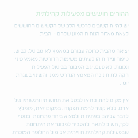
ההורים חוששים מפעילות קהילתית
יש להיות קשובים לרכשי הלב של הקשישים החוששים
לצאת מאזור הנוחות המוגן שלהם - הבית.
יציאה מהבית כרוכה עבורם במאמץ לא מבוטל. לבוש,
טיפוח וניידות הן לעיתים משימות הדורשות מאמץ פיזי
ונכונות. לא פעם, יגיב המבוגר בביטול הפעילות
הקהילתית נוכח המאמץ הנדרש ממנו והשינוי בשגרת
יומו.
אין מקום להתווכח או לבטל את תחושותיו ורגשותיו של
אדם, ללא קשר לרמת תפקודו. במקום זאת, מומלץ
לדבר עליהם בפתיחות ולמצוא ביחד פתרונות. בנוסף
לכך, חשוב לתאר ולהסביר למבוגר את היתרונות
שבפעילות קהילתית חווייתית אל מול החלופה המוכרת