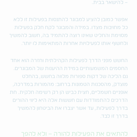
– להישאר בבית.
אפשר כמובן להציע למבוגר להתנסות בפעילות זו ללא
כל מחויבות מצדו. במידה והמבוגר לקח חלק בפעילות
מסוימת והחליט שאינו רוצה להתמיד בה, חשוב להמשיך
ולחשוף אותו לפעילויות אחרות המתאימות לו יותר.
החשש מפני הדרך לפעילות הקהילתית וחזרה הוא אחד
החסמים המשמעותיים במידת ההיענות של המבוגרים.
גם הליכה של דקות ספורות מלווה בחשש, בהחלט
מוצדק, מהסכנות הטמונות ברחוב: מהמורות במדרכה,
אופניים חשמליים, חצית כביש הן רק רשימה חלקית. חת
הדרכים להתמודדות עם חששות אלה היא ליווי ההורים
בדרך לפעילות, עד אשר יצברו את הביטחון להמשיך
בדרך זו לבד.
להתאים את הפעילות להורה – ולא להפך