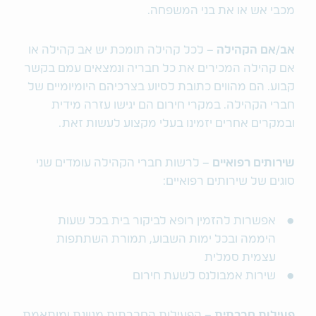
מכבי אש או את בני המשפחה.
אב
/
אם הקהילה
– לכל קהילה תומכת יש אב קהילה או
אם קהילה המכירים את כל חבריה ונמצאים עמם בקשר
קבוע. הם מהווים כתובת לסיוע בצרכיהם היומיומיים של
חברי הקהילה. במקרי חירום הם יגישו עזרה מידית
ובמקרים אחרים יזמינו בעלי מקצוע לעשות זאת.
שירותים רפואיים
– לרשות חברי הקהילה עומדים שני
סוגים של שירותים רפואיים:
אפשרות להזמין רופא לביקור בית בכל שעות
היממה ובכל ימות השבוע, תמורת השתתפות
עצמית סמלית
שירות אמבולנס לשעת חירום
פעילות חברתית
– הפעילות החברתית מגוונת ומותאמת