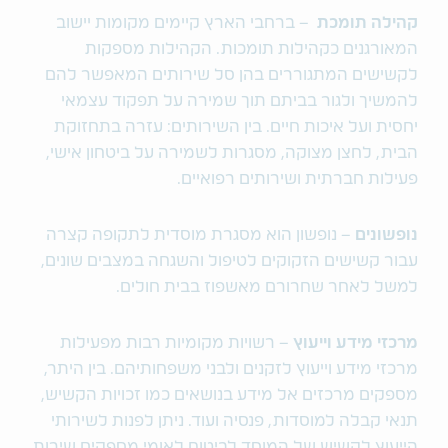
קהילה תומכת
– ברחבי הארץ קיימים מקומות יישוב
המאורגנים כקהילות תומכות. הקהילות מספקות
לקשישים המתגוררים בהן סל שירותים המאפשר להם
להמשיך ולגור בביתם תוך שמירה על תפקוד עצמאי
יחסית ועל איכות חיים. בין השירותים: עזרה בתחזוקת
הבית, לחצן מצוקה, מסגרות לשמירה על ביטחון אישי,
פעילות חברתית ושירותים רפואיים.
נופשונים
– נופשון הוא מסגרת מוסדית לתקופה קצרה
עבור קשישים הזקוקים לטיפול והשגחה במצבים שונים,
למשל לאחר שחרורם מאשפוז בבית חולים.
מרכזי מידע וייעוץ
– רשויות מקומיות רבות מפעילות
מרכזי מידע וייעוץ לזקנים ולבני משפחותיהם. בין היתר,
מספקים מרכזים אל מידע בנושאים כמו זכויות הקשיש,
תנאי קבלה למוסדות, פנסיה ועוד. ניתן לפנות לשירותי
הייעוץ לקשיש של המוסד לביטוח לאומי מספקים שירות