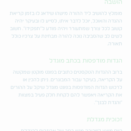
הושבה
מומלץ להושיב ליד ההורה מישהו שידאג לו בזמן קריאת
ההגדה והאוכל, יוכל לדבר איתו, לסייע לו ובעיקר יהיה
קשוב לכל צורך שמתעורר ויהיה מודע ל"תפקידו". חשוב
לשים לב שהסביבה נוכה להורה מבחינת על צרכיו כולל
תאורה.
הגדות מודפסות בכתב מוגדל
ברוב ההגדות הטקסטים כתובים בפונט מוקטן שמקשה
על הקריאה, בעיקר עבור המבוגרים. ניתן להכין או
לרכוש הגדות המודפסות בפונט מוגדל שיקל על ההורים
את הקריאה ויאפשר להם לקחת חלק פעיל במצוות
“והגדת לבנך”.
זכוכית מגדלת