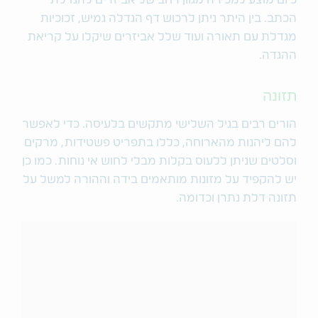
כיום מוצע למכירה מגוון רחב של אביזרים להגדלת
הכתב. בין היתר ניתן לרכוש דף הגדלה גמיש, זכוכיות
מגדלת עם תאורה ועוד שלל אביזרים שיקלו על קריאת
ההגדה.
תזונה
הורים רבים בגיל השלישי מתקשים בלעיסה. כדי לאפשר
להם ליהנות מהארוחה, כללו בתפריט פשטידות, מרקים
וסלטים שניתן ללעוס בקלות מבלי לחוש אי נוחות. כמו כן
יש להקפיד על מזונות מותאמים בידה וההורה למשל על
תזונה דלת נתרן וכדומה.