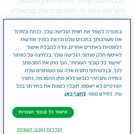
תקלות וכמה שיותר שמחה היא באמצעות
היערכות נכונה, זה תופס בניקיונות, בבישולים
וגם באירוח ההורים. כבני משפחה מטפלים
כדאי שתכירו את עשרת הפתרונות שיסייעו
במטרה לשפר את חווית הגלישה שלך, לנתח ולמדוד
לאווירת החג
את מעורבותך בתכנים שלנו ולהציג בפניך מודעות
רלוונטיות באתרים אחרים, נודה לקבלת אישור
לאיסוף חלק מנתוני הגלישה שלך. בלחיצה על כפתור
עבור רובנו ליל הסדר הוא אחד הערבים המרגשים
"אישור כל קובצי העוגיות", הנך נותן את הסכמתך
בשנה. כל המשפחה סביב השולחן, האווירה מעולה,
לכך, וכן לשיתוף נתונים אלה עם השותפים שלנו.
המטעמים מוגשים, הילדים מחפשים את האפיקומן
במידה ותבחר\י לגלוש ללא מתן ההסכמה, נתוניך
ובקיצור – חגיגה. מצד שני, הישיבה הממושכת סביב
הפרטיים לא ייאספו. תוכל/י לשנות את בחירתך בכל
שולחן, קריאה בטקסט שלא תמיד ברור למי שמתקשה
עת. למידע נוסף
לחצ\י כאן.
בראיה והיציאה מהשגרה עלולים להיות מאתגרים עבור
ההורים המבוגרים. יש כמה דרכים שבהן ניתן לאפשר
להם לקחת חלק פעיל בליל הסדר, רק צריך לחשוב על
אישור כל קובצי העוגיות
הדברים מראש. בדיוק בשביל זה כתבנו את המדריך
הבא:
הגדרות קובצי העוגיות