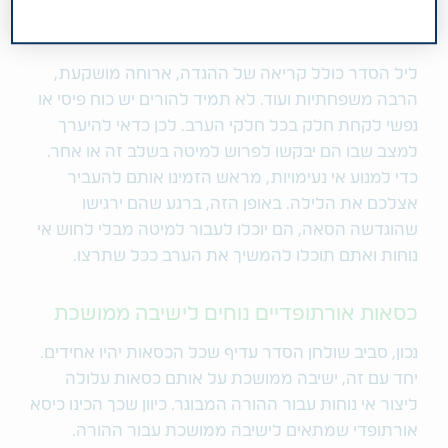
אירוח כולל לינה
ליל הסדר כולל קריאה של ההגדה, ארוחה מושקעת,
הרבה משפחתיות ועוד. לא תמיד להורים יש כוח פיסי או
נפשי לקחת חלק בכל חלקי הערב. לכן כדאי להיערך
למצב שבו הם יבקשו לפרוש למיטה בשלב זה או אחר.
כדי למנוע אי נעימויות, מראש הזמינו אותם להעביר
אצלכם את הלילה. באופן הזה, ברגע שהם ירגישו
שהוגדשה הסאה, הם יוכלו לעבור למיטה מבלי לחוש אי
נוחות ואתם תוכלו להמשיך את הערב ככל שתרצו.
כסאות אורתופדיים נוחים לישיבה ממושכת
נכון, סביב שולחן הסדר עדיף שכל הכסאות יהיו אחידים.
יחד עם זה, ישיבה ממושכת על אותם כסאות עלולה
ליצור אי נוחות עבור ההורה המבוגר. כיוון שכך הכינו כיסא
אורתופדי שמתאים לישיבה ממושכת עבור ההורה.