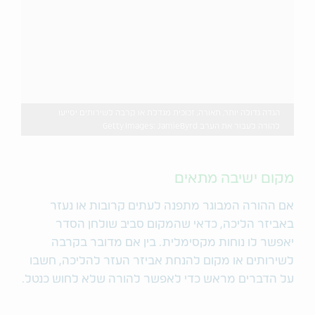
הגדה גדולה יותר, תאורה, זכוכית מגדלת או קרבה לשירותים יסייעו
להורה לעבור את הערב Getty Images: JamieByrd
מקום ישיבה מתאים
אם ההורה המבוגר מתפנה לעתים קרובות או נעזר
באביזר הליכה, כדאי שהמקום סביב שולחן הסדר
יאפשר לו נוחות מקסימלית. בין אם מדובר בקרבה
לשירותים או מקום להנחת אביזר העזר להליכה, חשבו
על הדברים מראש כדי לאפשר להורה שלא לחוש כנטל.