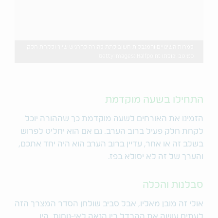
למרות השינויים והמגבלות חשוב לתת להורה להרגיש שייך ולקחת חלק
כמיטב יכולתו Getty Images: Halfpoint
התחילו בשעה מוקדמת
הזמינו את האורחים לשעה מוקדמת כך שההורה יוכל
לקחת חלק פעיל ברוב הערב. גם אם הוא יחליט לפרוש
בשלב זה או אחר, עדיין ברוב הערב הוא היה יחד אתכם,
והערך של זה לא יסולא בפז.
סבלנות והכלה
אולי זה מובן מאליו, אבל סביב שולחן הסדר המצרך הזה
לעתים עושה את ההבדל בין הנאה לאי-נוחות. היו