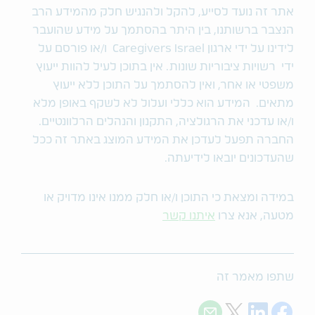
אתר זה נועד לסייע, להקל ולהנגיש חלק מהמידע הרב
הנצבר ברשותנו, בין היתר בהסתמך על מידע שהועבר
לידינו על ידי ארגון Caregivers Israel ו/או פורסם על
ידי רשויות ציבוריות שונות. אין בתוכן לעיל להוות ייעוץ
משפטי או אחר, ואין להסתמך על התוכן ללא ייעוץ
מתאים. המידע הוא כללי ועלול לא לשקף באופן מלא
ו/או עדכני את הרגולציה, התקנון והנהלים הרלוונטיים.
החברה תפעל לעדכן את המידע המוצג באתר זה ככל
שהעדכונים יובאו לידיעתה.
במידה ומצאת כי התוכן ו/או חלק ממנו אינו מדויק או
מטעה, אנא צרו
איתנו קשר
שתפו מאמר זה
Share with E-mail
Share on Twitter
Share on LinkedIn
Share on Facebook