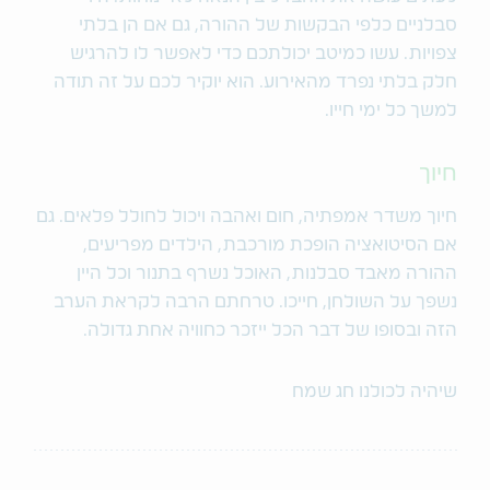
סבלניים כלפי הבקשות של ההורה, גם אם הן בלתי
צפויות. עשו כמיטב יכולתכם כדי לאפשר לו להרגיש
חלק בלתי נפרד מהאירוע. הוא יוקיר לכם על זה תודה
למשך כל ימי חייו.
חיוך
חיוך משדר אמפתיה, חום ואהבה ויכול לחולל פלאים. גם
אם הסיטואציה הופכת מורכבת, הילדים מפריעים,
ההורה מאבד סבלנות, האוכל נשרף בתנור וכל היין
נשפך על השולחן, חייכו. טרחתם הרבה לקראת הערב
הזה ובסופו של דבר הכל ייזכר כחוויה אחת גדולה.
שיהיה לכולנו חג שמח