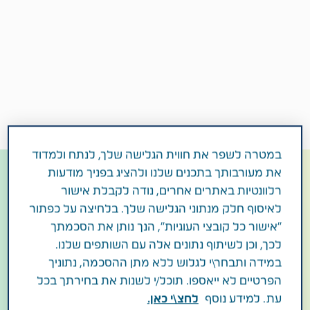
במטרה לשפר את חווית הגלישה שלך, לנתח ולמדוד
את מעורבותך בתכנים שלנו ולהציג בפניך מודעות
רלוונטיות באתרים אחרים, נודה לקבלת אישור
ADHD - הפרעת קשב
לאיסוף חלק מנתוני הגלישה שלך. בלחיצה על כפתור
הפרעת קשב (ADHD – Attention Deficit
"אישור כל קובצי העוגיות", הנך נותן את הסכמתך
Hyperactivity Disorder) היא הפרעה
לכך, וכן לשיתוף נתונים אלה עם השותפים שלנו.
נוירו-התפתחותית שכיחה שמתאפיינת בחוסר ריכוז,
במידה ותבחר\י לגלוש ללא מתן ההסכמה, נתוניך
אימפולסיביות והיפראקטיביות – כל אחד מהם או שילוב
הפרטיים לא ייאספו. תוכל/י לשנות את בחירתך בכל
של שלושתם. התיאוריה המובילה שמסבירה את
עת. למידע נוסף
לחצ\י כאן.
השינויים המוחיים ב-ADHD היא ירידה בתפקוד שני