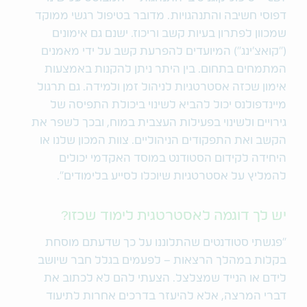
דפוסי חשיבה והתנהגויות. מדובר בטיפול רגשי ממוקד
שמכוון לפתרון בעיות קשב וריכוז. ישנם גם אימונים
(״קואצ׳ינג״) המיועדים להפרעת קשב על ידי מאמנים
המתמחים בתחום. בין היתר ניתן להקנות באמצעות
אימון שכזה אסטרטגיות לניהול זמן ולמידה. גם תרגול
מיינדפולנס יכול להביא לשינוי ביכולת התפיסה של
גירויים ולשינוי בפעילות העצבית במוח, ובכך לשפר את
הקשב ואת התפקודים הניהוליים. צוות המכון שלנו או
היחידה לקידום הסטודנט במוסד האקדמי יכולים
להמליץ על אסטרטגיות שיוכלו לסייע בלימודים״.
יש לך דוגמה לאסטרטגית לימוד שכזו?
״פגשתי סטודנטים שהתלוננו על כך שדעתם מוסחת
בקלות במהלך הרצאות – לפעמים בגלל חבר שיושב
לידם או הנייד שמצלצל. הצעתי להם לא לכתוב את
דברי המרצה, אלא להיעזר בדרכים אחרות לתיעוד