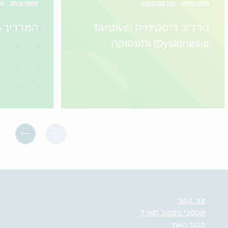
תחומי טיפול
הפרעות תנועה
תחומי טיפול
מי
טרדיב דיסקינזיה (Tardive
המדריך ה
Dyskinesia) ותעסוקה
צור קשר
מסמכי ממשל תאגיד
הקוד האתי