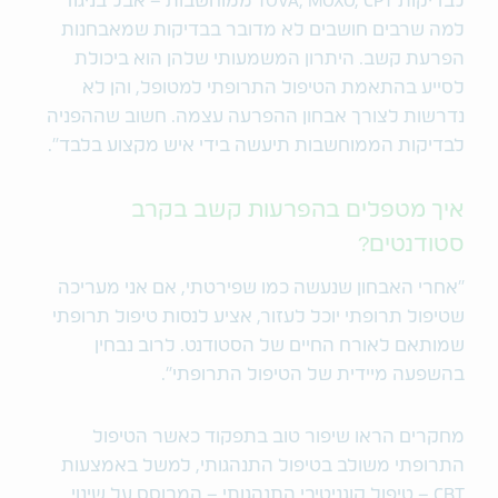
לבדיקות TOVA, MOXO, CPT ממוחשבות – אבל בניגוד
למה שרבים חושבים לא מדובר בבדיקות שמאבחנות
הפרעת קשב. היתרון המשמעותי שלהן הוא ביכולת
לסייע בהתאמת הטיפול התרופתי למטופל, והן לא
נדרשות לצורך אבחון ההפרעה עצמה. חשוב שההפניה
לבדיקות הממוחשבות תיעשה בידי איש מקצוע בלבד״.
איך מטפלים בהפרעות קשב בקרב
סטודנטים?
״אחרי האבחון שנעשה כמו שפירטתי, אם אני מעריכה
שטיפול תרופתי יוכל לעזור, אציע לנסות טיפול תרופתי
שמותאם לאורח החיים של הסטודנט. לרוב נבחין
בהשפעה מיידית של הטיפול התרופתי".
מחקרים הראו שיפור טוב בתפקוד כאשר הטיפול
התרופתי משולב בטיפול התנהגותי, למשל באמצעות
CBT – טיפול קוגניטיבי התנהגותי – המבוסס על שינוי