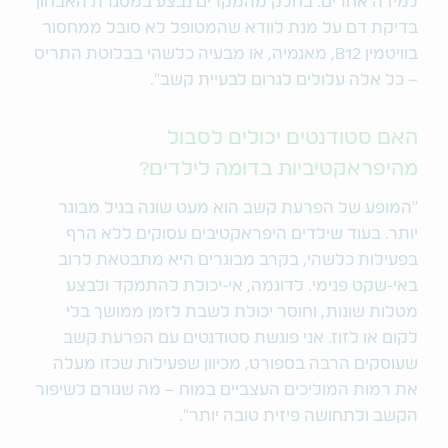
למידה אחרים. בחלק מהמקרים נבצע במסגרת האבחון
בדיקת דם על מנת לוודא שהמטופל לא סובל ממחסור
בוויטמין B12, מאנמיה, או מבעיה כלשהי בבלוטת התריס
– כל אלה עלולים לגרום לבעיית קשב".
האם סטודנטים יכולים לסבול
מהיפראקטיביות בדומה לילדים?
״המופע של הפרעת קשב הוא מעט שונה בגיל מבוגר
יותר. בעוד שילדים היפראקטיבים עסוקים ללא הרף
בפעילות כלשהי, בקרב מבוגרים היא מתבטאת לרוב
באי-שקט פנימי. לדוגמה, אי-יכולת להתמקד ולבצע
מטלות שונות, וחוסר יכולת לשבת לזמן ממושך בלי
לקום או לזוז. אני פוגשת סטודנטים עם הפרעת קשב
שעוסקים הרבה בספורט, מכיוון שפעילות שכזו מעלה
את רמות המוליכים העצביים במוח – מה שגורם לשיפור
הקשב ולתחושה פיזית טובה יותר".