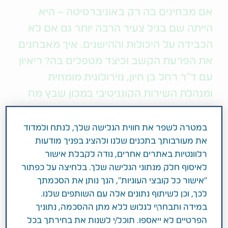
אם מבחינים בה רק באוניברסיטה – היא
הייתה שם בגיל צעיר הרבה יותר גם אם לא
הכבידה על היכולות וההישגים. איך מאבחנים
את הפרעת הקשב וכיצד מטפלים בה? ריאיון
עם ד״ר רחל בן חיון, נוירולוגית מומחית
ומנהלת השירות הקוגניטיבי במכון שבץ מח
וקוגניציה בקריה הרפואית לבריאות האדם
רמב"ם בחיפה
במטרה לשפר את חווית הגלישה שלך, לנתח ולמדוד
את מעורבותך בתכנים שלנו ולהציג בפניך מודעות
רלוונטיות באתרים אחרים, נודה לקבלת אישור
הראלה הלוי
לאיסוף חלק מנתוני הגלישה שלך. בלחיצה על כפתור
"אישור כל קובצי העוגיות", הנך נותן את הסכמתך
במבחני הסמסטר של סוף השנה מאיה, סטודנטית
לכך, וכן לשיתוף נתונים אלה עם השותפים שלנו.
לביו-טכנולוגיה, נתקלה באתגר. היא התחילה את המבחן
במידה ותבחר\י לגלוש ללא מתן ההסכמה, נתוניך
בכימיה לכאורה בקלילות – כתבה תשובה מפורטת
הפרטיים לא ייאספו. תוכל/י לשנות את בחירתך בכל
ומנומקת, אלא שאז היא שבה וקראה את השאלה