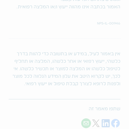
האמור בכתבה אינו מהווה ייעוץ ו/או המלצה רפואית.
NPS-IL-00946
אין באמור לעיל, במידע או בתשובה כדי להוות בדרך
כלשהי, ייעוץ רפואי או אחר כלשהו, המלצה או תחליף
לטיפול כלשהו או המלצה למוצר או תכשיר כלשהו. אי
לכך, יש לקרוא היטב את עלון המידע הנלווה לכל מוצר
ולפנות לרופא לצורך קבלת טיפול או ייעוץ רפואי.
שתפו מאמר זה
Share with E-mail
Share on Twitter
Share on LinkedIn
Share on Facebook