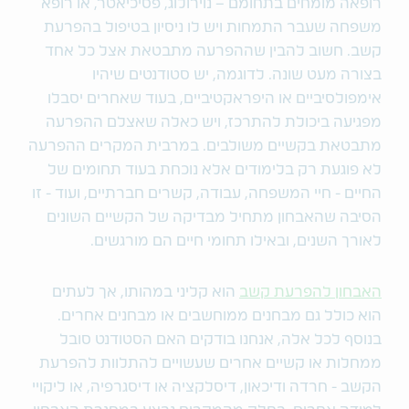
רופאה מומחים בתחומם – נוירולוג, פסיכיאטר, או רופא
משפחה שעבר התמחות ויש לו ניסיון בטיפול בהפרעת
קשב. חשוב להבין שההפרעה מתבטאת אצל כל אחד
בצורה מעט שונה. לדוגמה, יש סטודנטים שיהיו
אימפולסיביים או היפראקטיביים, בעוד שאחרים יסבלו
מפגיעה ביכולת להתרכז, ויש כאלה שאצלם ההפרעה
מתבטאת בקשיים משולבים. במרבית המקרים ההפרעה
לא פוגעת רק בלימודים אלא נוכחת בעוד תחומים של
החיים - חיי המשפחה, עבודה, קשרים חברתיים, ועוד - זו
הסיבה שהאבחון מתחיל מבדיקה של הקשיים השונים
לאורך השנים, ובאילו תחומי חיים הם מורגשים.
האבחון להפרעת קשב
הוא קליני במהותו, אך לעתים
הוא כולל גם מבחנים ממוחשבים או מבחנים אחרים.
בנוסף לכל אלה, אנחנו בודקים האם הסטודנט סובל
ממחלות או קשיים אחרים שעשויים להתלוות להפרעת
הקשב - חרדה ודיכאון, דיסלקציה או דיסגרפיה, או ליקויי