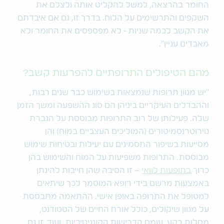
החומר בהרצאה, למשל להקליט אותה ולצלם את
השקפים והתרשימים על הלוח. בדרך זו, גם אם איבדתם
את הקשב לכמה שניות - לא מפספסים את החומר ולא
מאבדים עניין".
מהם הטיפולים התרופתיים להפרעות קשב?
״יש מגוון תרופות שנמצאות בשימוש כבר שנים רבות,
וההבדלים העיקריים ביניהן הם סוג ההשפעה ומשך הזמן
שלה. פעילותן של רוב התרופות מבוססת על הגברת
נוירוטרנסמיטורים (המוליכים העצביים במוח) והן
מסייעות בשיפור התסמינים עם יעילות ובטיחות שימוש
מבוססת. התרופות משפיעות על המוח והשימוש בהן
כרוך
בתופעות לוואי
– זו הסיבה שהן חייבות להינתן
באמצעות מרשם בידי רופא המוסמך לכך שיתאים
למטופל את התרופה באופן אישי. ההתאמה מתבססת
על מגוון שיקולים, כולל אורח החיים של הסטודנט,
מחלות רקע, עומס הדרישות הקוגניטיביות, ועוד. זו גם