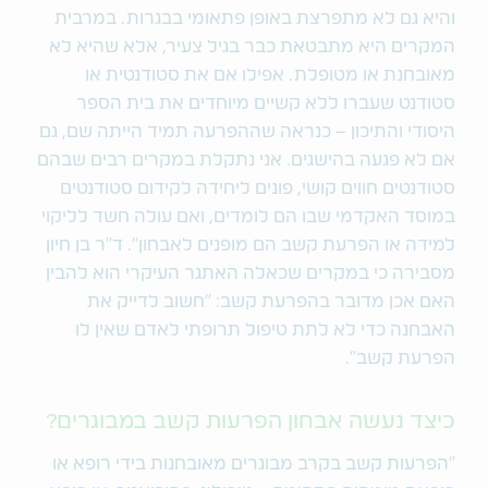
והיא גם לא מתפרצת באופן פתאומי בבגרות. במרבית
המקרים היא מתבטאת כבר בגיל צעיר, אלא שהיא לא
מאובחנת או מטופלת. אפילו אם את סטודנטית או
סטודנט שעברו ללא קשיים מיוחדים את בית הספר
היסודי והתיכון – כנראה שההפרעה תמיד הייתה שם, גם
אם לא פגעה בהישגים. אני נתקלת במקרים רבים שבהם
סטודנטים חווים קושי, פונים ליחידה לקידום סטודנטים
במוסד האקדמי שבו הם לומדים, ואם עולה חשד לליקוי
למידה או הפרעת קשב הם מופנים לאבחון״. ד״ר בן חיון
מסבירה כי במקרים שכאלה האתגר העיקרי הוא להבין
האם אכן מדובר בהפרעת קשב: ״חשוב לדייק את
האבחנה כדי לא לתת טיפול תרופתי לאדם שאין לו
הפרעת קשב".
כיצד נעשה אבחון הפרעות קשב במבוגרים?
״הפרעות קשב בקרב מבוגרים מאובחנות בידי רופא או