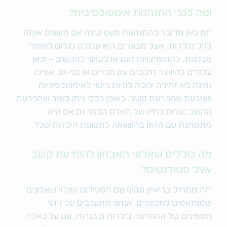
ומה לגבי התנהגות אימפולסיבית?
״גם כאן מדובר בהתנהגות מעט שונה אם משווים אותה
לגיל הילדות. אצל מבוגרים היא עלולה לגרום לחוסר
סבלנות, להתפרצויות זעם או לקושי להקשיב – וכאן
עלולים להיווצר חיכוכים עם חברים או בני-זוג. אפילו
נהיגה לא זהירה יכולה להיות ביטוי לאימפולסיביות
שנובעת מהפרעת קשב. באופן כללי ניתן לומר שהפרעת
הקשב נוכחת בחייו של האדם הבוגר גם אם היא
מתמתנת עם הזמן בהשוואה לתקופת הילדות שלו".
מה כוללים שאלוני האבחון להפרעת קשב
אצל סטודנטים?
"זה מתחיל בריאיון מקיף עם הסטודנט ומילוי שאלונים
שמותאמים למבוגרים. אנחנו מתעכבים על זיהוי
תסמינים של ההפרעה בילדות ובבגרות, וגם על כאלה