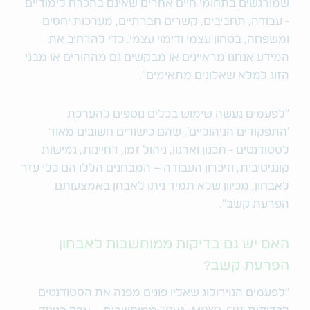
שמורגשים בתחומי חיים אחרים שאינם בהכרח לימודיים
- עבודה, תחביבים, קשרים חברתיים, מערכות יחסים
ומשפחה, בטחון עצמי ודימוי עצמי. כדי להרחיב את
המידע אנחנו מראיינים או מבקשים גם מההורים או מבני
הזוג למלא שאלונים מתאימים״.
״לפעמים נעשה שימוש בכלים נוספים להערכת
'התפקודים הניהוליים', שהם כישורים חשובים מאוד
לסטודנטים - תכנון וארגון, ניהול זמן, דחיינות, גמישות
קוגניטיבית, וזיכרון העבודה – המבחנים הללו הם כלי עזר
לאבחון, מכיוון שלא תמיד ניתן לאבחן באמצעותם
הפרעת קשב״.
האם יש גם בדיקות ממוחשבות לאבחון
הפרעת קשב?
״לפעמים הנוירולוג שאליו פונים מפנה את הסטודנטים