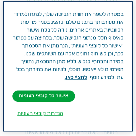
ומנהל המרפאה לבריאות מינית
במטרה לשפר את חווית הגלישה שלך, לנתח ולמדוד
במרכז הרפואי סורוקה, מסביר כיצד
את מעורבותך בתכנים שלנו ולהציג בפניך מודעות
ההפרעות בקשב וריכוז משפיעות על
רלוונטיות באתרים אחרים, נודה לקבלת אישור
הזוגיות ומציע כמה אסטרטגיות
לאיסוף חלק מנתוני הגלישה שלך. בלחיצה על כפתור
"אישור כל קובצי העוגיות", הנך נותן את הסכמתך
שיכולות לסייע לזוגות להתמודד
לכך, וכן לשיתוף נתונים אלה עם השותפים שלנו.
ביעילות עם האתגרים הללו ולחזק את
במידה ותבחר\י לגלוש ללא מתן ההסכמה, נתוניך
הקשר המשותף באופן יעיל ובריא
הפרטיים לא ייאספו. תוכל/י לשנות את בחירתך בכל
עת. למידע נוסף
לחצ\י כאן.
הפרעת קשב ופעלתנות יתר (ADHD) יכולה
להשפיע באופן משמעותי על הקשר האישי
אישור כל קובצי העוגיות
והזוגי בין בני זוג. האתגרים שמייצרים הפרעות
קשב וריכוז עלולים לגרום לקשיים בתקשורת,
הגדרות קובצי העוגיות
לחוסר הבנה ולקשיים בניהול רגשות, כל אלה
משפיעים על האינטימיות והיכולת לתחזוק
הזוגיות. "קשה להיות בן זוג של מישהו שאיננו