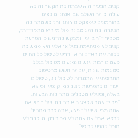
קשב. הבעיה היא שבתחילת הקשר זה לא
עולה, כי זה השלב שבו אנחנו מוצפים
בהורמונים שמפקסים אותנו ורק כשמתחילה
השגרה, בת הזוג מבינה מול מי היא מתמודדת",
מסביר ד"ר בן ציון ומבקש להדגיש כי הפרעת
קשב לא מסתיימת בגיל 18 אלא היא ממשיכה
ללוות את האדם והוא יידרש לטיפול כל החיים.
פעמים רבות אנשים נמנעים מטיפול בגלל
סטיגמות שונות, אם זה חשש מהטיפול
התרופתי או התנגדות לטיפול זוגי, טיפולים
ייעודיים להפרעות קשב כמו קוגפאן וכיוצא
באלה, וכשלא מטפלים מתחילות הבעיות.
"פרויד אמר שפצע הוא תחילתו של ריפוי, אם
אתה מבין שיש לך פצע, אתה כבר מתחיל
לרפא. אבל אם אתה לא מכיר בקיומו כבר לא
תוכל להגיע לריפוי".