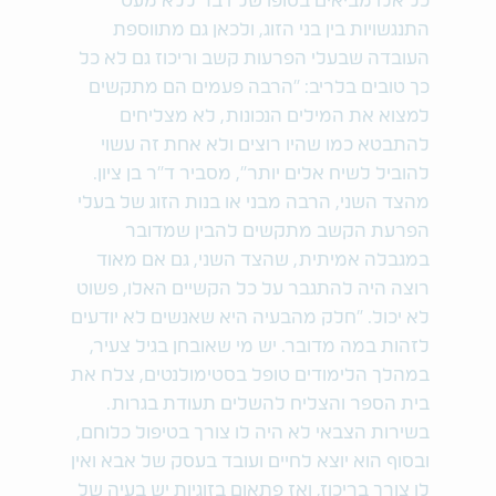
כל אלו מביאים בסופו של דבר ללא מעט
התנגשויות בין בני הזוג, ולכאן גם מתווספת
העובדה שבעלי הפרעות קשב וריכוז גם לא כל
כך טובים בלריב: "הרבה פעמים הם מתקשים
למצוא את המילים הנכונות, לא מצליחים
להתבטא כמו שהיו רוצים ולא אחת זה עשוי
להוביל לשיח אלים יותר", מסביר ד"ר בן ציון.
מהצד השני, הרבה מבני או בנות הזוג של בעלי
הפרעת הקשב מתקשים להבין שמדובר
במגבלה אמיתית, שהצד השני, גם אם מאוד
רוצה היה להתגבר על כל הקשיים האלו, פשוט
לא יכול. "חלק מהבעיה היא שאנשים לא יודעים
לזהות במה מדובר. יש מי שאובחן בגיל צעיר,
במהלך הלימודים טופל בסטימולנטים, צלח את
בית הספר והצליח להשלים תעודת בגרות.
בשירות הצבאי לא היה לו צורך בטיפול כלוחם,
ובסוף הוא יוצא לחיים ועובד בעסק של אבא ואין
לו צורך בריכוז, ואז פתאום בזוגיות יש בעיה של