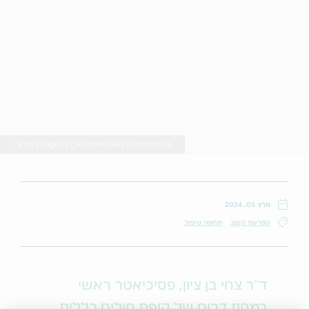
Getty Images / Catherine Falls Commercial
מרץ 05, 2024
הפרעת קשב
תחומי טיפול
ד"ר צחי בן ציון, פסיכיאטר ראשי
במחוז דרום של קופת חולים כללית