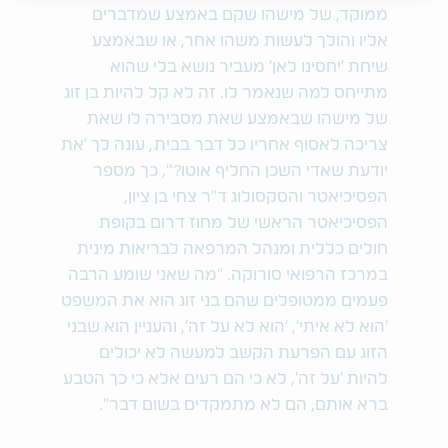
ממוקד, של מישהו שקם באמצע שמדברים
אליו והולך לעשות משהו אחר, או שבאמצע
שיחת 'יחסינו לאן' מעביר נושא בלי שהוא
מתייחס למה שנאמר לו. זה לא קל להיות בן זוג
של מישהו שבאמצע שאת מסבירה לו שאת
צריכה לאסוף אחריו כל דבר בבית, עונה לך 'את
יודעת שאדי השכן החליף אוטו?'", כך מספר
הפסיכיאטר והסקסולוג ד"ר צחי בן ציון,
הפסיכיאטר הראשי של מחוז דרום בקופת
חולים כללית ומנהל המרפאה לבריאות מינית
במרכז הרפואי סורוקה. "מה שאני שומע הרבה
פעמים ממטופלים שהם בני זוג הוא את המשפט
'הוא לא איתי', 'הוא לא על זה', והעניין הוא שבני
הזוג עם הפרעת הקשב למעשה לא יכולים
להיות 'על זה', לא כי הם רעים אלא כי כך הטבע
ברא אותם, הם לא מתמקדים בשום דבר".