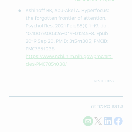
Ashinoff BK, Abu-Akel A. Hyperfocus:
the forgotten frontier of attention.
Psychol Res. 2021 Feb;85(1):1-19. doi:
10.1007/s00426-019-01245-8. Epub
2019 Sep 20. PMID: 31541305; PMCID:
PMC7851038.
https://www.ncbi.nlm.nih.gov/pmc/arti
cles/PMC7851038/
NPS-IL-01277
שתפו מאמר זה
E-mail
Twitter
LinkedIn
Facebook