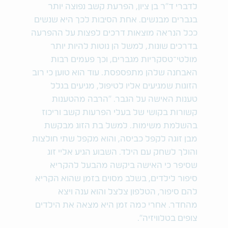
לדברי ד"ר בן ציון, הפרעת קשב נפוצה יותר
בגברים מבנשים. אחת הסיבות לכך היא שנשים
ככל הנראה מוצאות דרכים לפצות על ההפרעה
בדרכים שונות, למשל הן נוטות להיות יותר
מולטי־טסקריות מגברים, וכך פעמים רבות
האבחנה שלהן מתפספסת. עוד הוא טוען כי רוב
הזוגות שמגיעים אליו לטיפול, מגיעים בגלל
טענות האישה על הגבר. "הרבה מהטענות
קשורות בקושי של בעלי הפרעות קשב וריכוז
בהשלמת משימות. למשל בת הזוג מבקשת
מבן זוגה לקפל כביסה, והוא מקפל שתי חולצות
והולך לשחק עם הילד. השבוע הגיע אליי זוג
שסיפר כי האישה ביקשה מהבעל להקריא
סיפור לילדים, בשלב מסוים בזמן שהוא הקריא
להם סיפור, הטלפון צלצל והוא ענה ויצא
מהחדר. אחרי כמה זמן היא מצאה את הילדים
צופים בטלוויזיה".