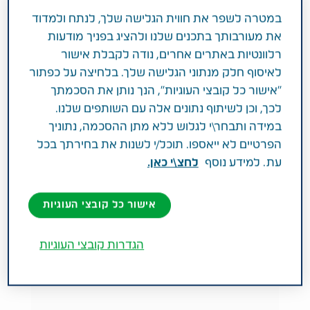
במטרה לשפר את חווית הגלישה שלך, לנתח ולמדוד
את מעורבותך בתכנים שלנו ולהציג בפניך מודעות
רלוונטיות באתרים אחרים, נודה לקבלת אישור
לאיסוף חלק מנתוני הגלישה שלך. בלחיצה על כפתור
תחומי טיפול
רפואת תינוקות וילדים
"אישור כל קובצי העוגיות", הנך נותן את הסכמתך
כאב גרון: הגורמים, התסמינים
לכך, וכן לשיתוף נתונים אלה עם השותפים שלנו.
במידה ותבחר\י לגלוש ללא מתן ההסכמה, נתוניך
והטיפולים השונים | טבע
הפרטיים לא ייאספו. תוכל/י לשנות את בחירתך בכל
עת. למידע נוסף
לחצ\י כאן.
אישור כל קובצי העוגיות
הגדרות קובצי העוגיות