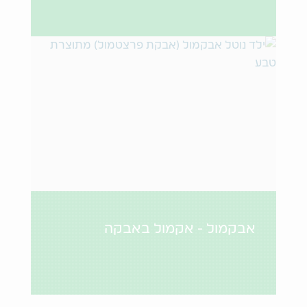
אבקמול - אקמול באבקה