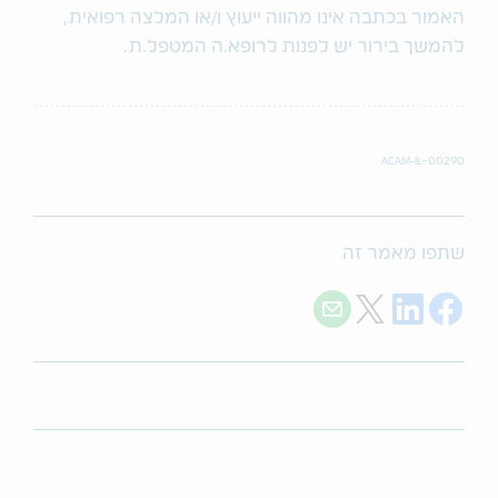
האמור בכתבה אינו מהווה ייעוץ ו/או המלצה רפואית,
להמשך בירור יש לפנות לרופא.ה המטפל.ת.
ACAM-IL-00290
שתפו מאמר זה
Share with E-mail
Share on Twitter
Share on LinkedIn
Share on Facebook