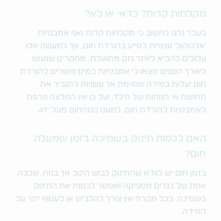
מקלחות קרות? כדאי או לא?
בעבר נהגו לחשוב כי מקלחות קרות ואף אמבטיות
'אלכוהול' עשויות לסייע בהורדת חום, אך למעשה אלו
עלולים להביא ליותר נזק מתועלת. מחקרים שנעשו
לאורך השנים מצאו כי אמבטיות במים פושרים להורדת
חום יעלות במידה מסוימת אך עשויות להגביר את
תחושת אי הנוחות של הילד, ועל כן אין המלצה גורפת
לאמבטיות להורדת חום, למעט כשהחום מעל 41°.
האם לכסות תינוק בשמיכה בזמן שמעלה
חום?
בזמן חום יש לוודא שהתינוק לבוש היטב אך בנוח, שכבה
אחת של בגדים מספיקה ואפשר לכסות את התינוק
בשמיכה. בכל מקרה אין צורך להלביש או לעטוף יתר על
המידה.