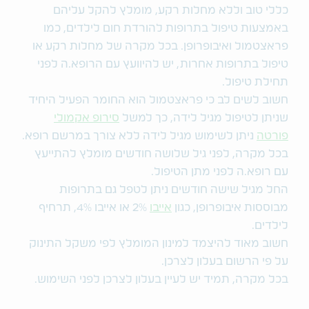
כללי טוב וללא מחלות רקע, מומלץ להקל עליהם
באמצעות טיפול בתרופות להורדת חום לילדים, כמו
פראצטמול ואיבופרופן. בכל מקרה של מחלות רקע או
טיפול בתרופות אחרות, יש להיוועץ עם הרופא.ה לפני
תחילת טיפול.
חשוב לשים לב כי פראצטמול הוא החומר הפעיל היחיד
שניתן לטיפול מגיל לידה, כך למשל
סירופ אקמולי
פורטה
ניתן לשימוש מגיל לידה ללא צורך במרשם רופא.
בכל מקרה, לפני גיל שלושה חודשים מומלץ להתייעץ
עם רופא.ה לפני מתן הטיפול.
החל מגיל שישה חודשים ניתן לטפל גם בתרופות
מבוססות איבופרופן, כגון
אייבו
2% או אייבו 4%, תרחיף
לילדים.
חשוב מאוד להיצמד למינון המומלץ לפי משקל התינוק
על פי הרשום בעלון לצרכן.
בכל מקרה, תמיד יש לעיין בעלון לצרכן לפני השימוש.