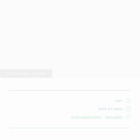
Getty Images / simonkr
דקות
נובמבר 01, 2024
תחומי טיפול
רפואת תינוקות וילדים