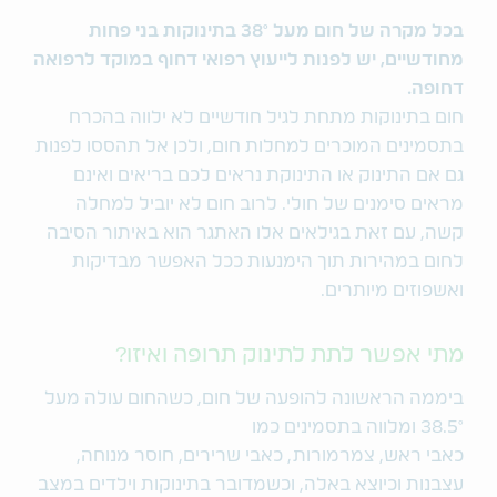
בכל מקרה של חום מעל
38°
בתינוקות בני פחות
מחודשיים, יש לפנות לייעוץ רפואי דחוף במוקד לרפואה
דחופה.
חום בתינוקות מתחת לגיל חודשיים לא ילווה בהכרח
בתסמינים המוכרים למחלות חום, ולכן אל תהססו לפנות
גם אם התינוק או התינוקת נראים לכם בריאים ואינם
מראים סימנים של חולי. לרוב חום לא יוביל למחלה
קשה, עם זאת בגילאים אלו האתגר הוא באיתור הסיבה
לחום במהירות תוך הימנעות ככל האפשר מבדיקות
ואשפוזים מיותרים.
מתי אפשר לתת לתינוק תרופה ואיזו?
ביממה הראשונה להופעה של חום, כשהחום עולה מעל
38.5° ומלווה בתסמינים כמו
כאבי ראש, צמרמורות, כאבי שרירים, חוסר מנוחה,
עצבנות וכיוצא באלה, וכשמדובר בתינוקות וילדים במצב