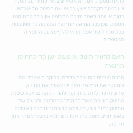
לו מנה נוספת. אם הוא מקיא שוב, אין לחזור על המנה
ויש לפנות לקבלת ייעוץ רפואי. אם התינוק מקיא כ־15
דקות או יותר לאחר נטילת התרופה אין צורך לתת מנה
נוספת, שכן ככל הנראה התרופה הספיקה להיספג בגוף.
בכל מקרה של ספק, כדאי להתייעץ עם הרופא.ה
המטפל.ת.
האם להעיר תינוק או פעוט ישן כדי לתת לו
תרופה?
הרבה פעמים חום עולה בלילה ובבוקר הוא יורד, מה
שמעלה את הדילמה האם יש להעיר את התינוק
מהשינה כדי לתת לו תרופה להורדת החום. אלא ששנת
התינוק חשובה מאוד לתהליך ההחלמה, ולכן כל עוד
התינוק נראה שלו, הנשימה סדורה וחום הגוף לא עולה
באופן חריג, מוטב להניח לו לישון ולא להעיר לצורך מתן
תרופה.