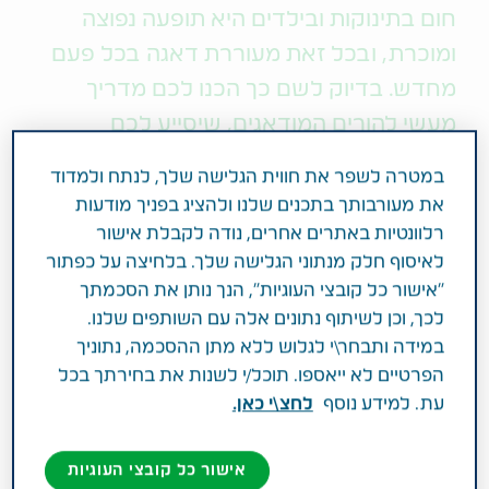
חום בתינוקות ובילדים היא תופעה נפוצה
ומוכרת, ובכל זאת מעוררת דאגה בכל פעם
מחדש. בדיוק לשם כך הכנו לכם מדריך
מעשי להורים המודאגים, שיסייע לכם
להתכונן טוב יותר לפעם הבאה
במטרה לשפר את חווית הגלישה שלך, לנתח ולמדוד
את מעורבותך בתכנים שלנו ולהציג בפניך מודעות
מד החום מראה 37.5, האם זה נחשב לחום? ובאיזה
רלוונטיות באתרים אחרים, נודה לקבלת אישור
שלב צריך לתת תרופה? ואיזו? כמה זמן נמשך חום אצל
לאיסוף חלק מנתוני הגלישה שלך. בלחיצה על כפתור
ילדים ותינוקות ומתי צריך להרים את הטלפון לרופאה?
"אישור כל קובצי העוגיות", הנך נותן את הסכמתך
לפניכם התשובות לשאלות הנפוצות שאין הורה שלא
לכך, וכן לשיתוף נתונים אלה עם השותפים שלנו.
שאל את עצמו במהלך עוד אפיזודת חום מתישה.
במידה ותבחר\י לגלוש ללא מתן ההסכמה, נתוניך
הפרטיים לא ייאספו. תוכל/י לשנות את בחירתך בכל
מה נחשב חום אצל תינוקות וילדים?
עת. למידע נוסף
לחצ\י כאן.
ראשית, חשוב לציין כי חום בילדים ובתינוקות, כמו גם
אישור כל קובצי העוגיות
במבוגרים, הוא חלק מתגובה מערכתית של הגוף שלנו