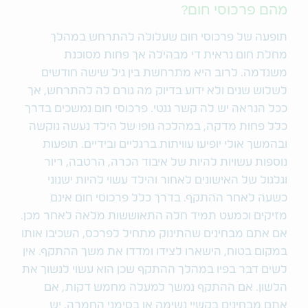
מהם פרכוסי חום?
תופעה של פרכוסי חום שעלולה להתרחש במהלך
מחלת חום נראית די מבהילה אך פחות מסוכנת
משנדמה. לרוב היא מתרחשת בין גיל שישה חודשים
לשלוש שנים ולא ידוע בדיוק מה גורם לה להתרחש, אך
ככל הנראה יש לה קשר גנטי. פרכוסי חום נמשכים בדרך
כלל פחות מדקה, במהלכה גופו של הילד נעשה נוקשה
ובהמשך אולי יופיעו עוויתות ברגליים ובידיים. תופעות
נוספות עשויות להיות של איבוד הכרה, הרטבה, ריור
וגלגול של האישונים לאחור והילד עשוי להיות ישנוני
כשעה לאחר ההתקף. בדרך כלל פרכוסי חום אינם
מזיקים וכמעט תמיד חלה התאוששות מלאה לאחר מכן.
אם אתם מבחינים שהתינוק מתחיל לפרכס, השכיבו אותו
במקום בטוח, הישארו לצידו ומדדו את משך ההתקף. אין
לשים דבר בפיו במהלך ההתקף שכן הוא עשוי לנשוך את
הלשון. אם ההתקף נמשך למעלה מחמש דקות, אם
אתם מבחינים בקשיי נשימה או בסימני החמרה, יש