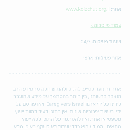
אתר:
www.kolzchut.org.il
עמוד פייסבוק >
שעות פעילות:
24/7
אזור פעילות:
ארצי
אתר זה נועד לסייע, להקל ולהנגיש חלק מהמידע הרב
הנצבר ברשותנו, בין היתר בהסתמך על מידע שהועבר
לידינו על ידי ארגון Caregivers Israel ו/או פורסם על
ידי רשויות ציבוריות שונות. אין בתוכן לעיל להוות ייעוץ
משפטי או אחר, ואין להסתמך על התוכן ללא ייעוץ
מתאים. המידע הוא כללי ועלול לא לשקף באופן מלא