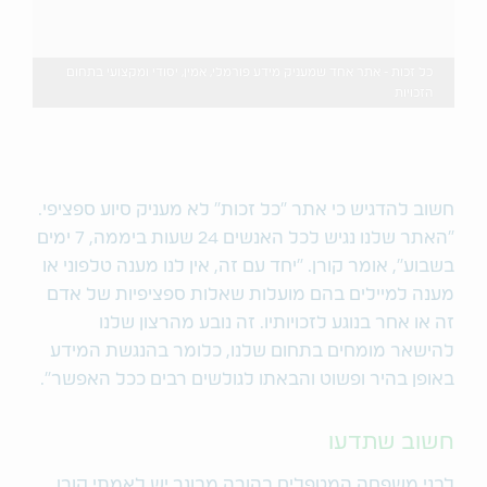
כל זכות - אתר אחד שמעניק מידע פורמלי, אמין, יסודי ומקצועי בתחום
הזכויות
חשוב להדגיש כי אתר "כל זכות" לא מעניק סיוע ספציפי.
“האתר שלנו נגיש לכל האנשים 24 שעות ביממה, 7 ימים
בשבוע", אומר קורן. “יחד עם זה, אין לנו מענה טלפוני או
מענה למיילים בהם מועלות שאלות ספציפיות של אדם
זה או אחר בנוגע לזכויותיו. זה נובע מהרצון שלנו
להישאר מומחים בתחום שלנו, כלומר בהנגשת המידע
באופן בהיר ופשוט והבאתו לגולשים רבים ככל האפשר”.
חשוב שתדעו
לבני משפחה המטפלים בהורה מבוגר יש לאמתי קורן