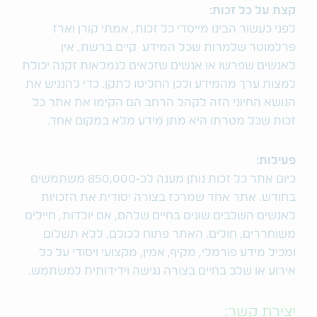
קצת על כל זכות:
לפני כעשור הבינו מייסדי כל זכות, אמתי קורן וארז
פרלמוטר שלמרות שכל המידע קיים ברשת, אין
לאנשים שפרשו או אנשים שזכאים לגמלאות זקנה יכולת
למצות ערך מהמידע ולכן החליטו לתקן. כדי להנגיש את
הנושא החיוני הזה לקהל הרחב הם הקימו את אתר כל
זכות שכל מטרתו היא מתן מידע מלא במקום אחד.
פעילות:
כיום אתר כל זכות נותן מענה לכ-850,000 משתמשים
בחודש. אתר אחד שמרכז בצורה יסודית את הזכויות
לאנשים השלבים שונים בחיים שלהם, אם יולדות, חיילים
משוחררים, חולים. האתר פתוח לכולם, ללא תשלום
ומכיל מידע פורמלי, מקיף, אמין, מקצועי ויסודי על כל
אירוע או שלב בחיים בצורה נגישה וידידותית למשתמש.
יצירת קשר: