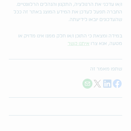
ו/או עדכני את הרגולציה, התקנון והנהלים הרלוונטיים.
החברה תפעל לעדכן את המידע המוצג באתר זה ככל
שהעדכונים יובאו לידיעתה.
במידה ומצאת כי התוכן ו/או חלק ממנו אינו מדויק או
מטעה, אנא צרו
איתנו קשר
שתפו מאמר זה
Share with E-mail
Share on Twitter
Share on LinkedIn
Share on Facebook