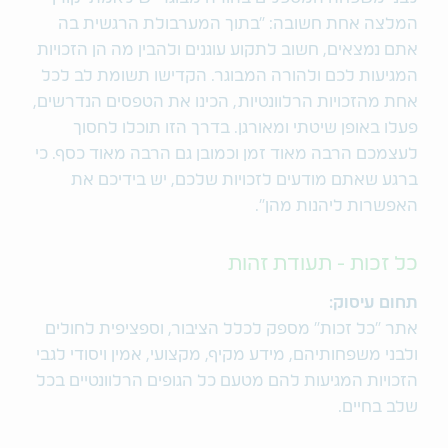
המלצה אחת חשובה: “בתוך המערבולת הרגשית בה
אתם נמצאים, חשוב לתקוע עוגנים ולהבין מה הן הזכויות
המגיעות לכם ולהורה המבוגר. הקדישו תשומת לב לכל
אחת מהזכויות הרלוונטיות, הכינו את הטפסים הנדרשים,
פעלו באופן שיטתי ומאורגן. בדרך הזו תוכלו לחסוך
לעצמכם הרבה מאוד זמן וכמובן גם הרבה מאוד כסף. כי
ברגע שאתם מודעים לזכויות שלכם, יש בידיכם את
האפשרות ליהנות מהן".
כל זכות - תעודת זהות
תחום עיסוק:
אתר "כל זכות" מספק לכלל הציבור, וספציפית לחולים
ולבני משפחותיהם, מידע מקיף, מקצועי, אמין ויסודי לגבי
הזכויות המגיעות להם מטעם כל הגופים הרלוונטיים בכל
שלב בחיים.