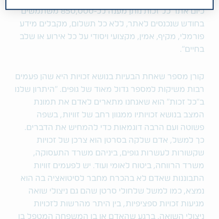
כיום אתר כל זכות נותן מענה לכ-850,000 משתמשים
בחודש שנכנסים לאתר, ללא כל תשלום, מקבלים מידע
פורמלי, מקיף, אמין, מקצועי ויסודי על כל אירוע או שלב
בחיים".
קורן מספר שאחת הבעיות בנושא זכויות היא שהן פעמים
רבות משיקות למספר גדול מאוד של גופים. “היתרון שלנו
ב"כל זכות" הוא שאנחנו מתארים לאדם את תמונת
המצב בנושא זכויותיו ממגוון רחב של זוויות, בשפה
פשוטה ועם הרבה דוגמאות כדי להמחיש את הדברים.
כך למשל, אדם שלקה בסרטן הוא צרכן של זכויות
שקשורות לעשרות גופים, ביניהם משרד התעסוקה,
משרד הרווחה, ביטוח לאומי ועוד. יש לפעמים זוויות
התבוננות שאדם לא בהכרח מחבר לסיטואציה בה הוא
נמצא, כמו למשל שלחולי סרטן שהם גם ניצולי שואה
מגיעות זכויות ספציפיות, בין היתר מהרשות לזכויות
ניצולי השואה. ברגע שהאדם או בן המשפחה המטפל בו