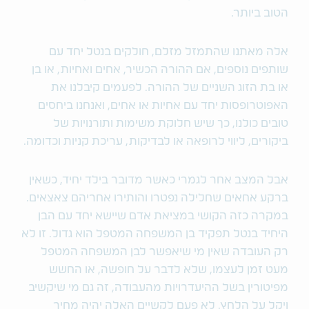
הטוב ביותר.
אלה מאתנו שהתמזל מזלם, חולקים בנטל יחד עם
שותפים נוספים, אם ההורה הכשיר, אחים ואחיות, או בן
או בת הזוג השניים של ההורה. לפעמים קיבלנו את
האפוטרופסות יחד עם אחיות או אחים, ואנחנו ביחסים
טובים כולנו, כך שיש חלוקת משימות ותורנויות של
ביקורים, ליווי לרופאה או לבדיקות, עריכת קניות וכדומה.
אבל המצב אחר לגמרי כאשר מדובר בילד יחיד, כשאין
ברקע אחאים שחלילה נפטרו והותירו אחריהם צאצאים.
במקרה כזה הקושי במציאת אדם שיישא יחד עם הבן
היחיד בנטל תפקיד בן המשפחה המטפל הוא גדול. זו לא
רק העובדה שאין מי שיאפשר לבן המשפחה המטפל
מעט זמן לעצמו, שלא לדבר על חופשה, או החשש
מפיטורין בשל ההיעדרויות מהעבודה, זה גם מי שיקשיב
ויקל על הלחץ. לא פעם לקשיים האלה יהיה מחיר