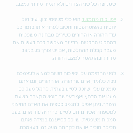
שמקשה על שני הצדדים ולא תמיד מידתי למצב.
ייפוי כוח מתמשך
הוא כלי משפטי נכון, יעיל וזול
יחסית לאפוטרופסות וחשוב לערוך אותו בזמן, כל
עוד ההורה או ההורים כשירים מבחינה משפטית
להחליט החלטות. כלי זה מאפשר לכם לעשות את
מעבר קבלת ההחלטות, אם יש צורך בו, בקצב
מדורג ובהתאמה למצב ההורה.
לפני החתימה על ייפוי כוח חשוב למצוא לעצמכם
גיבוי. כלומר, אדם שההורה, או ההורים, וגם אתם
סומכים עליו שיוכל לסייע בעתיד, להקל מעליכם
מעט את הלחץ ואף לאפשר חופשה קצרה בשעת
הצורך. ניתן אפילו לתגמל כספית את האדם החיצוני
למשפחה אשר נרתם לסייע. כך יהיה עוד אדם, בעל
סמכות משפטית, שיוכל לסייע גם במידה ואתם
חלילה חולים או אם לקחתם מעט זמן לעצמכם.