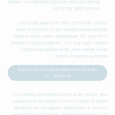
מציאת הגיבוי הוא תכנית הביטוח במגירה כדי שאתם
לא תגיעו למצב של קריסה.
לסיכום - סוגיית הילד היחיד הינו דוגמא מצוינת לכך
שעולם המשפט לפעמים יכול רק לסייע וכדאי וחשוב
להיות ערוך לכך משום שבתוך מיעוט הכלים יש לנסות
לאפשר הקלה בכל דרך. אין ספק שההצלה האמתית
מגיעה מאיסוף מידע, יחסים אישיים טובים וקהילה,
אמתית או וירטואלית, תומכת.
רוצים להכיר את המומחים שלנו? פה תוכלו לקרוא
עליהם יותר
אתר זה נועד לסייע, להקל ולהנגיש חלק מהמידע הרב
הנצבר ברשותנו, בין היתר בהסתמך על מידע שהועבר
לידינו על ידי ארגון Caregivers Israel ו/או פורסם על
ידי רשויות ציבוריות שונות. אין בתוכן לעיל להוות ייעוץ