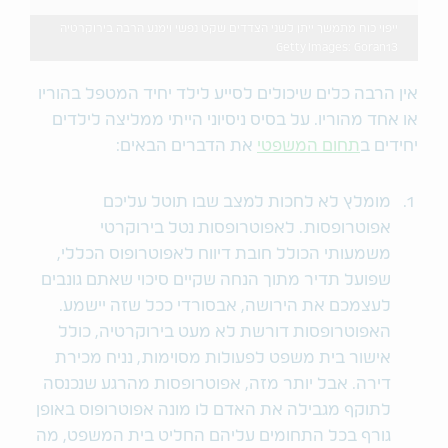
ייפוי כוח מתמשך ייתן לשני הצדדים שקט נפשי וימנע הרבה בירוקרטיה
Getty Images: Goran13
אין הרבה כלים שיכולים לסייע לילד יחיד המטפל בהוריו
או אחד מהוריו. על בסיס ניסיוני הייתי ממליצה לילדים
יחידים ב
תחום המשפטי
את הדברים הבאים:
מומלץ לא לחכות למצב שבו תוטל עליכם
אפוטרופסות. לאפוטרופסות נטל בירוקרטי
משמעותי הכולל חובת דיווח לאפוטרופוס הכללי,
שפועל תדיר מתוך הנחה שקיים סיכוי שאתם גונבים
לעצמכם את הירושה, אבסורדי ככל שזה יישמע.
האפוטרופסות דורשת לא מעט בירוקרטיה, כולל
אישור בית משפט לפעולות מסוימות, נניח מכירת
דירה. אבל יותר מזה, אפוטרופסות מהרגע שנכנסה
לתוקף מגבילה את האדם לו מונה אפוטרופוס באופן
גורף בכל התחומים עליהם החליט בית המשפט, מה