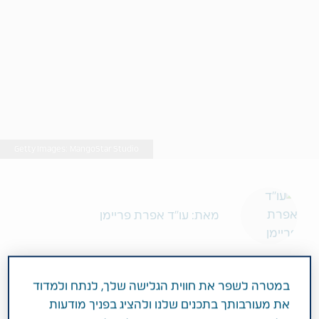
Getty Images: MangoStar Studio
מאת: עו"ד אפרת פריימן
2 דקות
במטרה לשפר את חווית הגלישה שלך, לנתח ולמדוד
פברואר 10, 2020
את מעורבותך בתכנים שלנו ולהציג בפניך מודעות