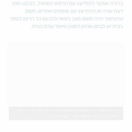
ברורה אפשר להתייעץ עם הרופא המטפל, לבקש חוות
דעת שניה או להתייעץ עם מומחים אחרים. חשוב
שהטיפול יהיה תואם מצב רפואי ולכן עם כל הרצון לטפל
בבית יש לבחון שניתן לספק טיפול שלם בבית.
דרישות תפקיד בני המשפחה המטפלים רק הולכות ומתגברות עם הזמן,
בטח בטיפול בבית Getty Images: FatCamera