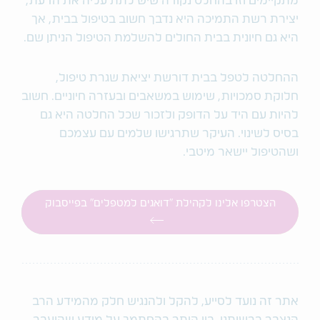
מתקיימים וזו בהחלט נקודה שיש לתת עליה את הדעת,
יצירת רשת התמיכה היא נדבך חשוב בטיפול בבית, אך
היא גם חיונית בבית החולים להשלמת הטיפול הניתן שם.
ההחלטה לטפל בבית דורשת יציאת שגרת טיפול,
חלוקת סמכויות, שימוש במשאבים ובעזרה חיוניים. חשוב
להיות עם היד על הדופק ולזכור שכל החלטה היא גם
בסיס לשינוי. העיקר שתרגישו שלמים עם עצמכם
ושהטיפול יישאר מיטבי.
הצטרפו אלינו לקהילת "דואגים למטפלים" בפייסבוק
אתר זה נועד לסייע, להקל ולהנגיש חלק מהמידע הרב
הנצבר ברשותנו, בין היתר בהסתמך על מידע שהועבר