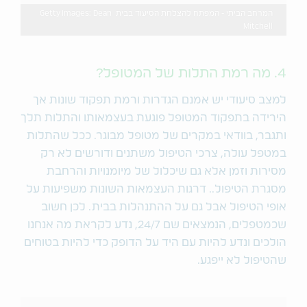
המרחב הביתי - המפתח להצלחת הסיעוד בבית Getty Images: Dean
Mitchell
4. מה רמת התלות של המטופל?
למצב סיעודי יש אמנם הגדרות ורמת תפקוד שונות אך
הירידה בתפקוד המטופל פוגעת בעצמאותו והתלות תלך
ותגבר, בוודאי במקרים של מטופל מבוגר. ככל שהתלות
במטפל עולה, צרכי הטיפול משתנים ודורשים לא רק
מסירות וזמן אלא גם שיכלול של מיומנויות והרחבת
מסגרת הטיפול.. דרגות העצמאות השונות משפיעות על
אופי הטיפול אבל גם על ההתנהלות בבית. לכן חשוב
שכמטפלים, הנמצאים שם 24/7, נדע לקראת מה אנחנו
הולכים ונדע להיות עם היד על הדופק כדי להיות בטוחים
שהטיפול לא ייפגע.