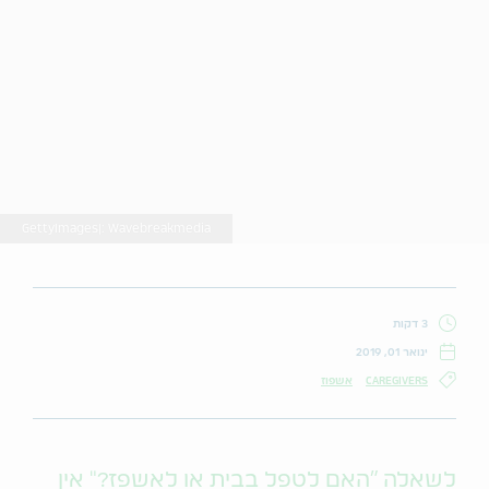
GettyImages|: Wavebreakmedia
3 דקות
ינואר 01, 2019
CAREGIVERS
אשפוז
לשאלה "האם לטפל בבית או לאשפז?" אין