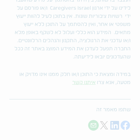
לידינו על ידי ארגון Caregivers Israel ו/או פורסם על
ידי רשויות ציבוריות שונות. אין בתוכן לעיל להוות ייעוץ
משפטי או אחר, ואין להסתמך על התוכן ללא ייעוץ
מתאים. המידע הוא כללי ועלול לא לשקף באופן מלא
ו/או עדכני את הרגולציה, התקנון והנהלים הרלוונטיים.
החברה תפעל לעדכן את המידע המוצג באתר זה ככל
שהעדכונים יובאו לידיעתה.
במידה ומצאת כי התוכן ו/או חלק ממנו אינו מדויק או
מטעה, אנא צרו
איתנו קשר
שתפו מאמר זה
Share with E-mail
Share on Twitter
Share on LinkedIn
Share on Facebook