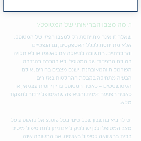
בהחלטה:
1. מה מצבו הבריאותי של המטופל?
שאלה זו אינה מתייחסת רק למצבו הפיזי של המטופל,
אלא מתייחסת לכלל האספקטים, גם הנפשיים
והחברתיים. התשובה לשאלה אם לאשפז או לא תלויה
במידת התפקוד של המטופל ולא בהכרח בהגדרה
הפורמלית והמאובחנת. ישנם מצבים ברורים, אולם
הבעיה מתחילה בקבלת ההחלטות באזורים
המטושטשים – כאשר המטופל עדיין יחסית עצמאי, או
כאשר הפגיעה זמנית והשאיפה שהמטופל יחזור לתפקוד
מלא.
יש להביא בחשבון שכל שינוי בעל פוטנציאל להשפיע על
מצב המטופל ולכן יש לשקול אם ניתן לתת טיפול מיטיב
בבית בהשוואה לטיפול באשפוז. אם התשובה אינה