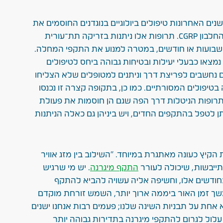
שנים האחרונות טיפולים ביולוגיים בנוגדנים החוסמים את
פעולתו של החלבון CGRP. תרופות אלו ניתנות בזריקה תת־עורית
בועות או חודשים, במטרה למנוע את התקפי המחלה.
נמצאו כבעלי יעילות ובטיחות גבוהה ביחס לטיפולים
ם נחשבים לפריצת דרך וניתנים למטופלים שלא הצליחו
בטיפולים המסורתיים. כמו כן, בתקופה קצרה זו נכנסו
רופות הניטלות דרך הפה שגם הן חוסמות את פעולת
טרתן לטפל בהתקפים החדים, ויש ביניהן גם כאלה הניתנות
הקיץ כעונה מאתגרת במיוחד. "השילוב בין מזג אוויר
תייבשות, שיכולה לעורר
התקף מיגרנה
. יש מי שרגיש
ודשים אלו, וחשיפה אליה עשויה להביא להתקף
 משך זמן האור ביממה ארוך יותר, השמש זורחת מוקדם
אחת על תבניות השינה שלנו; פעמים רבות אנחנו ישנים
עלול לגרום להתקפי מיגרנה בתדירות גבוהה יותר