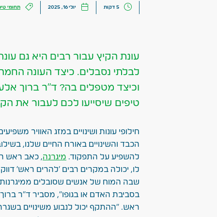
5 דקות
יולי 16, 2025
תחומי טיפ
עונת הקיץ עבור רבים היא גם עונ
לבלתי נסבלים. כיצד העונה החמה 
וכיצד מטפלים בה? ד"ר ברוך אלעד,
טיפים שיסייעו לכם לעבור את הק
חילופי עונות ושינויים במזג האוויר משפיע
הכבד והשינויים באורח החיים שלנו, בשילו
להשפיע על התפקוד.
מיגרנה
, כאב ראש ה
לו, יכולה במקרים רבים 'להרים ראש' דוו
שבה המוח של אנשים שסובלים ממיגרנות מג
בסביבת האדם או בגופו", מסביר ד"ר ברוך
ראש. "ההתקף יכול לנבוע משינויים בשגר