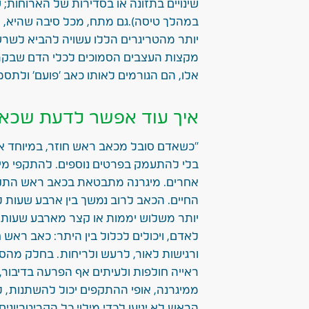
שינויים בתזונה או בסדירות של הארוחות; 
במהלך טיסה).גם מתח, מכל סיבה שהיא, ה
יותר מהטריגרים הללו עשויה להביא לשר
מקצות העצבים הסמוכים לכלי הדם שבקרומ
אלו, הם הגורמים לאותו כאב 'פועם' ולתסמ
איך עוד אפשר לדעת שכאב
"כשאדם סובל מכאב ראש חוזר, במיוחד אנ
בלי להתעמק בפרטים נוספים. להתקפי מיג
אחרים. מיגרנה מתבטאת בכאב ראש התקפי 
יותר משלוש יממות או קצר מארבע שעות 
לאדם, ויכולים לכלול בין היתר: כאב ראש 
ורגישות לאור, לרעש ולריחות. בחלק מהסו
ראייה חולפות ולעיתים אף הפרעה בדיבור,
ממיגרנה, אופי ההתקפים יכול להשתנות, לע
הראש לא יגיעו לכדי מילוי כל הקריטריונים"