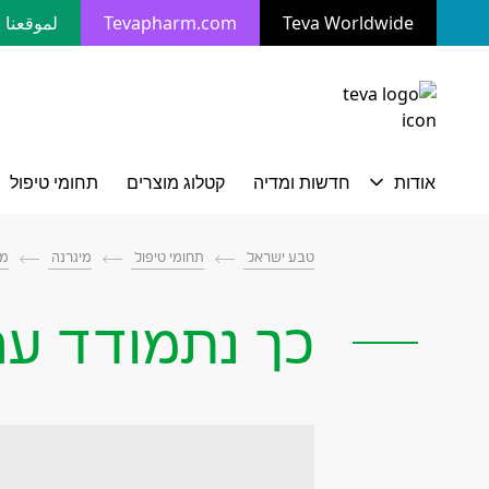
Teva Worldwide
Tevapharm.com
لموقعنا ب
מעבר לתוכן המרכזי
טבע ישראל
תחומי טיפול
מיגרנה
מי
כך נתמודד עם