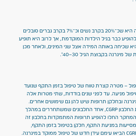
"מיגרנה היא מחלה שכיחה מאוד. ההערכה היא שכ־20% בקרב נשים וכ־7% בקרב גברים סובלים
הופיע כבר בגיל הילדות המוקדמת, אך לרוב היא תופיע
היא שכיחה באותה המידה אצל שני המינים, ולאחר מכן
מיגרנה בקבוצת הגיל 30–40".
יפול – מטרה קצרת טווח של טיפול בזמן התקף שנועד
פול מניעה. עד לפני שנים בודדות, שתי מטרות אלה
מיגרנה ובחלקן תרופות שיש להן גם שימושים אחרים.
מחקרים שנעשו בשנים האחרונות בחנו את החלבון CGRP, אחד החלבונים שמשתחררים במהלך
ת המחקר החלו להופיע תרופות המתמקדות בחלבון זה
סייעות במניעת התקף, חלקן בטיפול בזמן התקף,