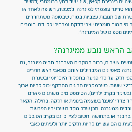
שינויים בצריכת קפאין; שינוי של לחץ ברומטרי (למשל
וא טריגר עוצמתי למיגרנה. למעשה, חשיפה לאחד או
שרת של תגובות עצביות במוח, שבסופה משתחררים
י המוח חומרים יוצרי דלקת ומרחיבי כלי דם. חומרים
ינים נוספים של המיגרנה".
 הראש נובע ממיגרנה?
שים צעירים, ברוב המקרים האבחנה תהיה מיגרנה, גם
רנה מאפיינים המבדילים אותם מכאבי ראש חוזרים
חזק, עד כדי פגיעה בתפקוד היום־יומי ובשגרת
החיים. הכאב לרוב נמשך בין ארבע שעות ל־72 שעות, כשבמקרים חריגים ההתקף יכול להיות ארוך
(בעיקר בקרב ילדים). הסימפטומים משתנים מאדם
חד צדדי 'פועם' בעוצמה בינונית או חזקה, בחילה, הקאה
בלים ממיגרנה יתכן שלב מקדים שבו יהיו הפרעות
 בהבנה או בתחושה. חשוב לציין כי גם בקרב הסובלים
יתים הם עשויים להיות חזקים יותר ולעיתים כאבי
.