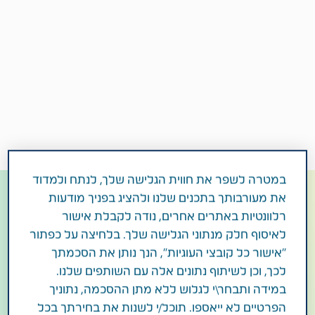
במטרה לשפר את חווית הגלישה שלך, לנתח ולמדוד
את מעורבותך בתכנים שלנו ולהציג בפניך מודעות
השמנת יתר והפרעות מטבוליות
רלוונטיות באתרים אחרים, נודה לקבלת אישור
לאיסוף חלק מנתוני הגלישה שלך. בלחיצה על כפתור
עודף משקל והשמנת יתר הפכו בשנים האחרונות ל אחד
"אישור כל קובצי העוגיות", הנך נותן את הסכמתך
הנושאים המרכזיים ביותר על סדר היום הציבורי: יותר
לכך, וכן לשיתוף נתונים אלה עם השותפים שלנו.
מ-1.9 מיליארד מבוגרים בעולם הוגדרו כסובלים
במידה ותבחר\י לגלוש ללא מתן ההסכמה, נתוניך
מהשמנת יתר, שהפכה בשנים האחרונות לאחת
הפרטיים לא ייאספו. תוכל/י לשנות את בחירתך בכל
מהתחלואות המרכזיות בעולם המערבי.