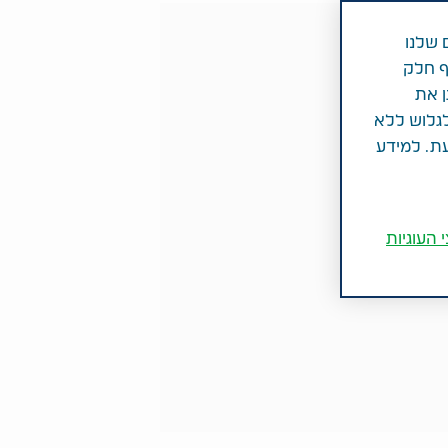
 שלנו
ף חלק
ן את
לגלוש ללא
עת. למידע
 העוגיות