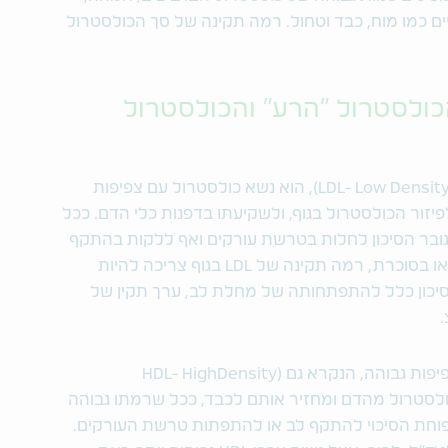
יים כמו מוח, כבד וטחול. רמה תקינה של סך הכולסטרול
הכולסטרול "הרע" והכולסטרול
כולסטרול "רע", הנקרא גם (LDL- Low Density Lipoprotein), הוא נשא כולסטרול עם צפיפות
יזור הכולסטרול בגוף, ולשקיעתו בדפנות כלי הדם. ככל
גובר הסיכון לחלות בטרשת עורקים ואף ללקות בהתקף
לב או שבץ מוחי. בקרב חולים במחלת לב או בסוכרת, רמה תקינה של LDL בגוף צריכה להיות
לי גורמי סיכון כלל להתפתחותה של מחלת לב, ערך תקין של
כולסטרול "טוב" הוא נשא כולסטרול עם צפיפות גבוהה, הנקרא גם (HDL- HighDensity
עודפי הכולסטרול מהדם ומחזיר אותם לכבד, ככל שרמתו גבוהה
ופוחת הסיכוי להתקף לב או להתפתות טרשת העורקים.