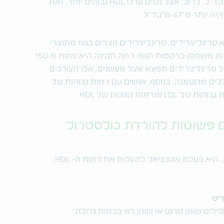
רמה תקינה בדם של HDL היא מעל 40 מ"ג\ד"ל. לרוב, אצל נשים ערכי HDL גבוהים יותר, זאת
מ־47 מ"ג\ד"ל.
ריגליצרידים. טריגליצרידים נוצרים בגוף מתוצרי
עיכול השומן שבמזון והם הצורה שבה השומן מאוחסן ברקמות הגוף. רמה תקינה היא פחות מ 150
 טריגליצרידים תמצא אצל מעשנים, אלו הצורכים
ים מהשמנה. בנוסף, אנשים עם רמות גבוהות של
ות נמוכות של HDL.
פעילות גופנית, ובפרט פעילות אירובית, היא בעלת פוטנציאל להעלות את רמות ה- HDL,
יט
לים שומן טרנס או שומן רווי בכמות גדולה.