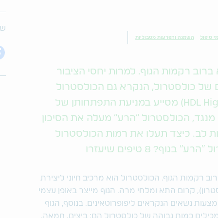
שת
י טיפול
השמנה והפרעות מטבוליות
ברוב רקמות הגוף. למרות יחסי הציבור
ם של כולסטרול, הנקרא גם הכולסטרול
"הטוב" (,HDL High-Density Lipoprotein) מסייע במניעת התפתחותן של
מנגד, הכולסטרול "הרע" מעלה את הסיכון
ת לב. כיצד תעלו את רמות הכולסטרול
גוף? 8 טיפים שיעזרו
ב רקמות הגוף. הכולסטרול הוא מרכיב חיוני ליצירת
טרון), קרום התא ומלחי מרה. הגוף מייצר באופן עצמי
עות נשאים הנקראים ליפופרוטאינים. בנוסף, הגוף
כילים כמות גבוהה של כולסטרול הם: ביצים, חמאה,