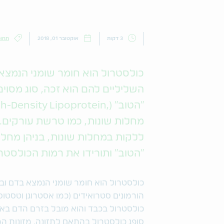
3 דקות
אוקטובר 01, 2018
תחומ
כולסטרול הוא חומר שומני הנמצא 
השליליים להם הוא זכה, סוג מסוי
מחלות שונות, כמו טרשת עורקים. 
ללקות במחלות שונות, בניהן מחלו
"הטוב" ותורידו את רמות הכולסטרול "הרע" ב
כולסטרול הוא חומר שומני הנמצא בדם וברו
הורמונים סטרואידים (כמו אסטרוגן וטסטוס
כולסטרול בכבד והוא מובל בזרם הדם באמצ
סופג כולסטרול בהתאם לתזונה. מזונות המ