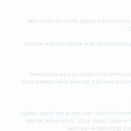
מחקרים הראו שהפסקת עישון, אפילו כשלוותה בעליה במשקל, שיפרה את רמות ה-HDL
ב.
יכת האלכוהול תוריד את הצריכה הקלורית היומית
ל במידת הצורך והקפדה על ביצוע פעילות גופנית
ח חיים בריא ככלל, ועל שיפור פרופיל השומנים בפרט.
הוות בדרך כלשהי, ייעוץ רפואי או אחר כלשהו, המלצה
או תכשיר כלשהו. אי לכך, יש לקרוא היטב את עלון
רך קבלת טיפול או ייעוץ רפואי.