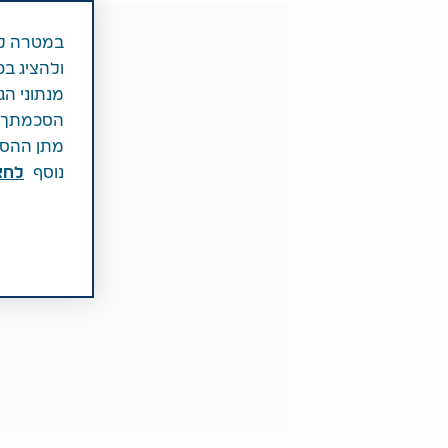
במטרה לש
ולהציג בפ
מנתוני הג
הסכמתך לכ
מתן ההסכמ
נוסף
לחצ\