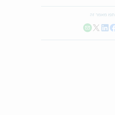
פו מאמר זה
Share with E-mail
Share on Twitter
Share on LinkedIn
Share on Facebook