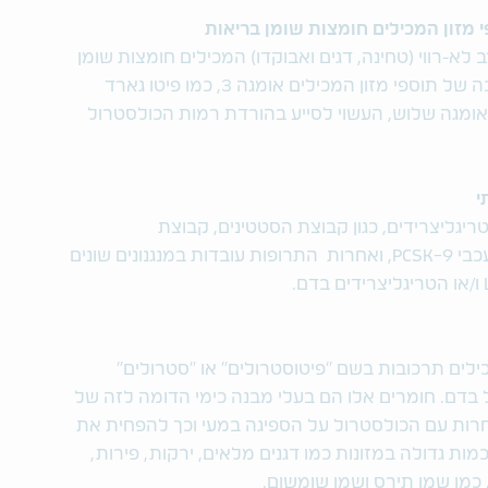
 מזון המכילים חומצות שומן בריאות
 לא-רווי (טחינה, דגים ואבוקדו) המכילים חומצות שומן
בריאות כמו אומגה 3. ניתן לשקול צריכה של תוספי מזון המכילים אומגה 3, כמו פיטו גארד
ואומגה שלוש, העשוי לסייע בהורדת רמות הכולסטרול
י
פות שמורידות ערכי LDL ו/או טריגליצרידים, כגון קבוצת הסטטינים, קבוצת
הפיבראטים וכן קבוצות חדשות כמו מעכבי PCSK-9, ואחרות התרופות עובדות במנגנונים שונים
ילים תרכובות בשם "פיטוסטרולים" או "סטרולים"
 בדם. חומרים אלו הם בעלי מבנה כימי הדומה לזה של
ת עם הכולסטרול על הספיגה במעי וכך להפחית את
מות גדולה במזונות כמו דגנים מלאים, ירקות, פירות,
 כמו שמן תירס ושמן שומשום.