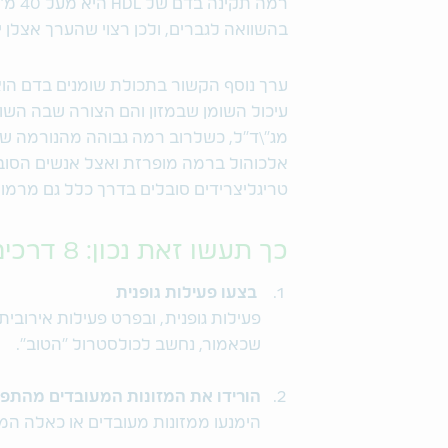
בהשוואה לגברים, ולכן רצוי שהערך אצלן יהיה יותר 
ערך נוסף הקשור בתכולת שומנים בדם הוא ט
מג"\ד"ל, כשלרוב רמה גבוהה מהנורמה של
אלכוהול ברמה מופרזת ואצל אנשים הסובל
טריגליצרידים סובלים בדרך כלל גם מרמות גבוהות של LDL ומרמ
כך תעשו זאת נכון: 8 דרכים פשוטות להורדת כולסטרול
בצעו פעילות גופנית
שכאמור, נחשב לכולסטרול "הטוב".
הורידו את המזונות המעובדים מהתפר
הימנעו ממזונות מעובדים או כאלה המכי