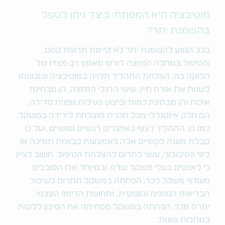
מוטיבציה היא המפתח: כיצד ניתן לטפל
בהשמנת יתר?
בכל הנוגע להשמנת יתר לא קיימת תרופת קסם,
והטיפול במחלה הנפוצה דורש מאמץ רב מצדו של
הלוקה בה. הצלחת התהליך תלויה במוטיבציה ובנכונותו
לשנות את אורח חייו. שינוי הרגלי התזונה, הן מבחינת
איכות והן מבחינת כמות וביצוע פעילות גופנית סדירה,
הם חלק אינטגרלי מכל תכנית מוצלחת לירידה במשקל.
כמו כן, התהליך רצוף באתגרים רגשיים ונפשיים, ועל כן
קבלת מענה לקשיים אלה באמצעות קבוצות תמיכה או
ליווי פסיכולוגי, עשוי לתרום להצלחת הטיפול. חשוב לציין
כי לאנשים בעלי משקל עודף, ובמיוחד אלו הסובלים
מעודף משקל ניכר, הפחתה במשקל תתרום לשיפור
הבריאות הגופנית והנפשית, ותחושת הדימוי העצמי.
יתרה מכך, הפחתה במשקל מפחיתה את הסיכון ללקות
במחלות שונות.