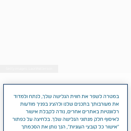
Getty images: LauriPatterson
3 דקות
במטרה לשפר את חווית הגלישה שלך, לנתח ולמדוד
אוגוסט 01, 2018
את מעורבותך בתכנים שלנו ולהציג בפניך מודעות
תחומי טיפול
השמנה והפרעות מטבוליות
רלוונטיות באתרים אחרים, נודה לקבלת אישור
לאיסוף חלק מנתוני הגלישה שלך. בלחיצה על כפתור
"אישור כל קובצי העוגיות", הנך נותן את הסכמתך