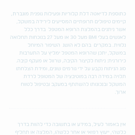
כתוספת לדיאטה דלת קלוריות ופעילות גופנית מוגברת,
קיימים טיפולים תרופתיים המסייעים לירידה במשקל,
אשר ניתנים בהמלצת הרופא המטפל בדרך כלל
לאנשים בעלי BMI מעל 30 או מעל 27 בנוכחות תחלואה
נלווית. במקרים בהם לא הושג השיפור המיוחל
במשקל, יתכן שהרופא המטפל ימליץ על התערבות
כירורגית: ניתוח לקיצור הקיבה, שרוול או מעקף קיבה.
סוג הניתוח נקבע על ידי גורמים שונים, ומידת הצלחתו
תלויה במידה רבה במוטיבציה של המטופל לרדת
המשקל ובנכונותו להשתתף במעקב ובטיפול לטווח
ארוך.
אין באמור לעיל, במידע או בתשובה כדי להוות בדרך
כלשהי, ייעוץ רפואי או אחר כלשהו, המלצה או תחליף