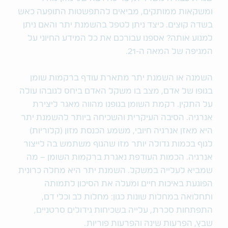
ומשקאות ממותקים, מביאים להתפשטות התופעה כאש
בשדה קוצים. כיצד ניתן לטפל בהשמנת יתר והאם ניתן
למנוע אותה? אספנו עבורכם את כל המידע החיוני על
המגיפה של המאה ה-21.
השמנה או השמנת יתר מתארת עודף ברקמות שומן
בגופו של אדם, מצב בו משקל האדם ביחס לגובהו עולה
על התקין. רקמת השומן בגופנו מהווה מאגר ליצירת
אנרגיה. הסיבה העיקרית והשכיחה ביותר להשמנת יתר
היא מאזן אנרגיה חיובי, משמע הכנסת מזון (קלוריות)
לגוף בכמות גדולה יותר מזו שהגוף משתמש בה לייצור
אנרגיה. הכמות העודפת נאגרת ברקמות השומן – מה
שמביא לעלייה במשקל. השמנת יתר היא מחלה כרונית
הפוגעת באיכות חיים ומעלה את הסיכון לתמותה
ותחלואה במחלות שונות כגון: מחלות לב וכלי דם,
התפתחות סכרת, עלייה בשכיחות גידולים סרטניים,
שבץ, הפרעות שינה והפרעות פוריות.