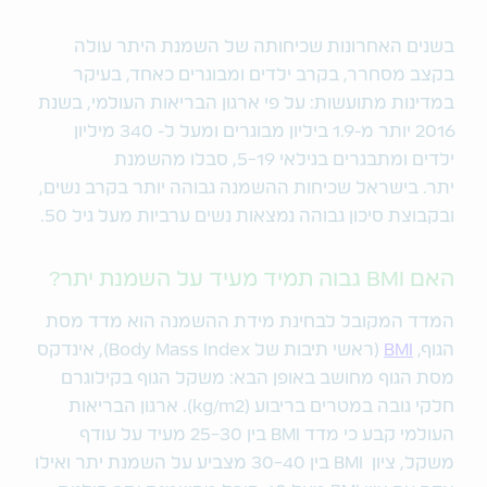
בשנים האחרונות שכיחותה של השמנת היתר עולה
בקצב מסחרר, בקרב ילדים ומבוגרים כאחד, בעיקר
במדינות מתועשות: על פי ארגון הבריאות העולמי, בשנת
2016 יותר מ-1.9 ביליון מבוגרים ומעל ל- 340 מיליון
ילדים ומתבגרים בגילאי 5-19, סבלו מהשמנת
יתר. בישראל שכיחות ההשמנה גבוהה יותר בקרב נשים,
ובקבוצת סיכון גבוהה נמצאות נשים ערביות מעל גיל 50.
האם BMI גבוה תמיד מעיד על השמנת יתר?
המדד המקובל לבחינת מידת ההשמנה הוא מדד מסת
הגוף,
BMI
(ראשי תיבות של Body Mass Index), אינדקס
מסת הגוף מחושב באופן הבא: משקל הגוף בקילוגרם
חלקי גובה במטרים בריבוע (kg/m2). ארגון הבריאות
העולמי קבע כי מדד BMI בין 25-30 מעיד על עודף
משקל, ציון BMI בין 30-40 מצביע על השמנת יתר ואילו