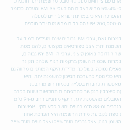
אדם עם ציון BMI מעל 40 סובל מהשמנת יתר חולנית.
כ- 4%-5% מהישראלים הם בעלי BMI 35 ומעלה, כלומר
ההערכה היא כי במדינת ישראל חיים למעלה
מ-200,000 איש הסובלים מהשמנת יתר חולנית.
למרות זאת, ערכיBMI גבוהים אינם מעידים תמיד על
השמנת יתר: אצל ספורטאים מקצועיים, להם מסת
שריר גדולה באופן קיצוני, ערכי ה- BMI יהיו גבוהים,
למרות שכמות השומן ברקמות הגוף שלהם תקינה
ואפילו נמוכה. בשל כך, מדידת היקף המותניים מהווה גם
היא כלי נוסף להערכת הסיכון להשמנת יתר, והיא
מאפשרת להבחין בעלייה בכמות השומן הבטני
(הוסיצרלי) הנקשר להתפתחות תחלואות שונות בקרב
הסובלים מהשמנת יתר. היקף מותניים רחב מ-94 ס"מ
בגברים ומ-88 ס"מ בנשים יחשב כלא תקין. אפשרות
נוספת לקביעת מידת ההשמנה היא הערכת אחוזי
השומן בגוף, אצל גברים מעל 25% ואצל נשים מעל 35%.