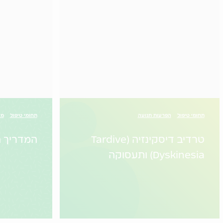
תחומי טיפול
הפרעות תנועה
תחומי טיפול
מי
טרדיב דיסקינזיה (Tardive
המדריך ה
Dyskinesia) ותעסוקה