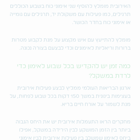
האירובית מומלץ להוסיף שני אימוני כוח בשבוע הכוללים
תרגילים, כמו פעילות עם משקולת יד, תרגילים עם גומייה
או אימוני כוח בחדר הכושר.
מומלץ להתייעץ עם איש מקצוע על מנת לקבוע מטרות
ברורות וריאליות לאימונים וכדי לבצעם בצורה נכונה.
כמה זמן יש להקדיש בכל שבוע לאימון כדי
לרדת במשקל?
ארגון הבריאות העולמי ממליץ לבצע פעילות אירובית
בעצימות בינונית במשך 150 דקות בכל שבוע לפחות, על
מנת לשמור על אורח חיים בריא.
מחקרים הראו התעמלות אירובית יש את היחס הגבוה
ביותר בין הזמן המושקע לבין הירידה במשקל, אפילו
ביחס לאימון שמשלב בין פעילות אירובית לבין אימוני