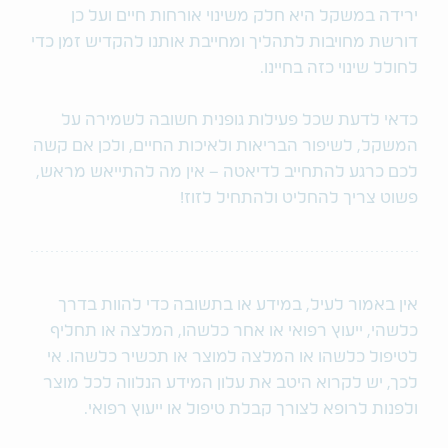
ירידה במשקל היא חלק משינוי אורחות חיים ועל כן
דורשת מחויבות לתהליך ומחייבת אותנו להקדיש זמן כדי
לחולל שינוי כזה בחיינו.
כדאי לדעת שכל פעילות גופנית חשובה לשמירה על
המשקל, לשיפור הבריאות ולאיכות החיים, ולכן אם קשה
לכם כרגע להתחייב לדיאטה – אין מה להתייאש מראש,
פשוט צריך להחליט ולהתחיל לזוז!
אין באמור לעיל, במידע או בתשובה כדי להוות בדרך
כלשהי, ייעוץ רפואי או אחר כלשהו, המלצה או תחליף
לטיפול כלשהו או המלצה למוצר או תכשיר כלשהו. אי
לכך, יש לקרוא היטב את עלון המידע הנלווה לכל מוצר
ולפנות לרופא לצורך קבלת טיפול או ייעוץ רפואי.