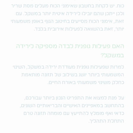
כוח. יש לקחת בחשבון שאימוני הכוח מעלים מסת שריר
ולכן ייתכן שהם יובילו לירידה איטית יותר במשקל. עם
זאת, אימוני הכוח מסייעים בחיטוב הגוף באופן משמעותי
יותר, זאת בהשוואה לפעילות אירובית בלבד.
האם פעילות גופנית לבדה מספיקה לירידה
במשקל?
למרות שפעילות גופנית מעודדת ירידה במשקל, השינוי
המשמעותי ביותר יושג בשילוב של תזונה מותאמת
כחלק משינוי משמעותי באורח החיים.
על מנת למצוא את התפריט הנכון ביותר עבורכם,
בהתחשב במאפיינים האישיים והבריאותיים השונים,
כדאי ואף מומלץ להתייעץ עם מומחה תזונה טרם
התחלת התהליך.