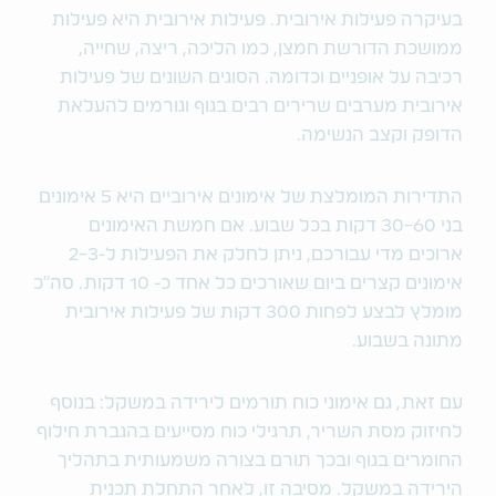
בעיקרה פעילות אירובית. פעילות אירובית היא פעילות
ממושכת הדורשת חמצן, כמו הליכה, ריצה, שחייה,
רכיבה על אופניים וכדומה. הסוגים השונים של פעילות
אירובית מערבים שרירים רבים בגוף וגורמים להעלאת
הדופק וקצב הנשימה.
התדירות המומלצת של אימונים אירוביים היא 5 אימונים
בני 30-60 דקות בכל שבוע. אם חמשת האימונים
ארוכים מדי עבורכם, ניתן לחלק את הפעילות ל-2-3
אימונים קצרים ביום שאורכים כל אחד כ- 10 דקות. סה"כ
מומלץ לבצע לפחות 300 דקות של פעילות אירובית
מתונה בשבוע.
עם זאת, גם אימוני כוח תורמים לירידה במשקל: בנוסף
לחיזוק מסת השריר, תרגילי כוח מסייעים בהגברת חילוף
החומרים בגוף ובכך תורם בצורה משמעותית בתהליך
הירידה במשקל. מסיבה זו, לאחר התחלת תכנית