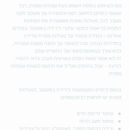
גופו לשימוש במסת השומן בעת פעילות גופנית, דבר
שעשוי לתרום לחיטוב הגוף ולשמירה על משקל תקין.
מעבר לכך, פעילות גופנית מאפשרת את הפחתת
התלות בדיאטה כמקור עיקרי לירידה במשקל. במילים
אחרות – במידה ונקפיד על פעילות גופנית סדירה
בתדירות גבוהה, נוכל לשמור על תזונה מגוונת ועשירה,
ללא צורך בצמצום קיצוני של התפריט שלנו.
זה לא אומר שאת הסלט בארוחת הערב כדאי להמיר
לפיצה – אבל בהחלט מגדיל את החשק לעשות פעילות
גופנית.
בנוסף ליתרון המשמעותי לירידה במשקל, לפעילות
גופנית יש יתרונות רבים נוספים:
שיפור זרימת הדם
שיפור מצב הרוח
ירידה ברמות הסוכר, האינסולין, הטריגליצרידים