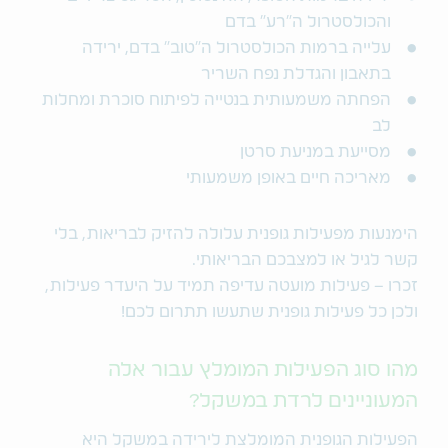
והכולסטרול ה"רע" בדם
עלייה ברמות הכולסטרול ה"טוב" בדם, ירידה
בתאבון והגדלת נפח השריר
הפחתה משמעותית בנטייה לפיתוח סוכרת ומחלות
לב
מסייעת במניעת סרטן
מאריכה חיים באופן משמעותי
הימנעות מפעילות גופנית עלולה להזיק לבריאות, בלי
קשר לגיל או למצבכם הבריאותי.
זכרו – פעילות מועטה עדיפה תמיד על היעדר פעילות,
ולכן כל פעילות גופנית שתעשו תתרום לכם!
מהו סוג הפעילות המומלץ עבור אלה
המעוניינים לרדת במשקל?
הפעילות הגופנית המומלצת לירידה במשקל היא