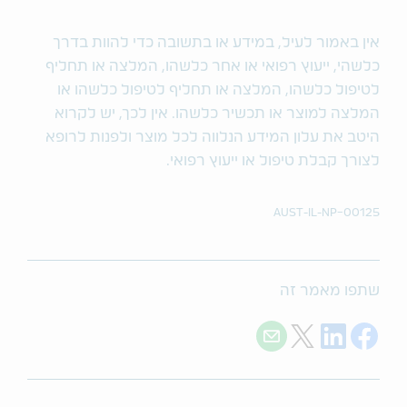
אין באמור לעיל, במידע או בתשובה כדי להוות בדרך
כלשהי, ייעוץ רפואי או אחר כלשהו, המלצה או תחליף
לטיפול כלשהו, המלצה או תחליף לטיפול כלשהו או
המלצה למוצר או תכשיר כלשהו. אין לכך, יש לקרוא
היטב את עלון המידע הנלווה לכל מוצר ולפנות לרופא
לצורך קבלת טיפול או ייעוץ רפואי.
AUST-IL-NP-00125
שתפו מאמר זה
Share by e-mail
Share on LinkedIn
Share on X
Share on Facebook