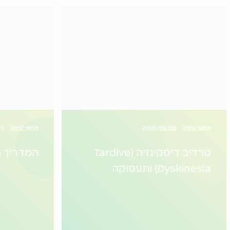
תחומי טיפול
הפרעות תנועה
תחומי טיפול
מי
טרדיב דיסקינזיה (Tardive
המדריך ה
Dyskinesia) ותעסוקה