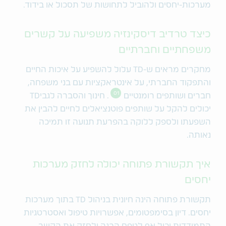
מערכות-יחסים ולהוביל לתחושות של תסכול או בידוד.
כיצד טרדיב דיסקינזיה משפיעה על קשרים
משפחתיים וחברתיים
מחקרים מראים ש-TD עלול להשפיע על איכות החיים
והתפקוד החברתי, על אינטראקציות עם בני משפחה,
01
חברים ושותפים רומנטיים
. חינוך והסברה לגביTD
יכולים להקל על שותפים פוטנציאלים לחיים להבין את
השפעתו ולספק ללוקה בהפרעת תנועה זו תמיכה
נאותה.
איך תקשורת פתוחה יכולה לחזק מערכות
יחסים
תקשורת פתוחה הינה חיונית בניהול TD בתוך מערכות
יחסים. דיון בסימפטומים, אפשרויות טיפול ואסטרטגיות
התמודדות יכול אף לטפח הבנה ולחזק את הקשר.