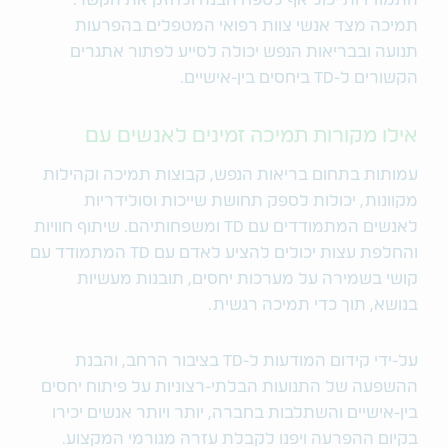
תמיכה מצד אנשי צוות רפואי המטפלים בהפרעות
תנועה ובבריאות הנפש יכולה לסייע לפתור אתגרים
הקשורים ל-TD ביחסים בין-אישיים.
אילו מקורות תמיכה זמינים לאנשים עם
עמותות בתחום בריאות הנפש, קבוצות תמיכה וקהילות
מקוונות, יכולות לספק תחושת שייכות וסולידריות
לאנשים המתמודדים עם TD ומשפחותיהם. שיתוף חוויות
והחלפת עצות יכולים להציע לאדם עם TD המתמודד עם
קושי בשמירה על מערכות יחסים, תובנות מעשיות
בנושא, תוך כדי תמיכה רגשית.
על-ידי קידום המודעות ל-TD בציבור הרחב, והבנת
ההשפעה של התנועות הבלתי-רצוניות על פיתוח יחסים
בין-אישיים והשתלבות בחברה, יותר ויותר אנשים יכירו
בקיום ההפרעה ויפנו לקבלת עזרה מגורמי המקצוע.