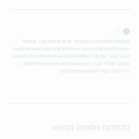
Back to contents.
Tanner, Caroline M et al. “Impact of possible tardive
dyskinesia on physical wellness and social functioning:
results from the real-world RE-KINECT study.”
Journal of
patient-reported outcomes
vol. 7,1 21. 9 Mar. 2023,
doi:10.1186/s41687-023-00551-5
לכתבות נוספות בנושא