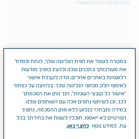
במטרה לשפר את חווית הגלישה שלך, לנתח ולמדוד
את מעורבותך בתכנים שלנו ולהציג בפניך מודעות
רלוונטיות באתרים אחרים, נודה לקבלת אישור
לאיסוף חלק מנתוני הגלישה שלך. בלחיצה על כפתור
נכתב ע"י ד"ר איתי יעקבי
"אישור כל קובצי העוגיות", הנך נותן את הסכמתך
לכך, וכן לשיתוף נתונים אלה עם השותפים שלנו.
במידה ותבחר\י לגלוש ללא מתן ההסכמה, נתוניך
יוני 29, 2026
הפרטיים לא ייאספו. תוכל/י לשנות את בחירתך בכל
תחומי טיפול
הפרעות תנועה
עת. למידע נוסף
לחצ\י כאן.