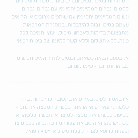
המוגדרות בסיכון: נשים וגברים בזנות, מכורות ומכורים
לסמים, גברים המקיימים יחסי מין עם גברים, גברים
ונשים המקיימים יחסי מין עם שותפים מרובים או הרואים
עצמם בסיכון גבוה להידבקות. במסגרת המרפאות
מתבצעות בדיקות לאבחון, טיפול, ייעוץ ותמיכה לכל
פונה, ללא תשלום וללא קשר לקיומו של ביטוח רפואי.
אז בפעם הבאה כשאתם נכנסים לחדר המיטות.. שימו
לב. או יותר נכון - שימו קונדום.
אין באמור לעיל, במידע או בתשובה כדי להוות בדרך
כלשהי, ייעוץ רפואי או אחר כלשהו, המלצה או תחליף
לטיפול כלשהו או המלצה למוצר או תכשיר כלשהו. אי
לכך, יש לקרוא היטב את עלון המידע הנלווה לכל מוצר
ולפנות לרופא לצורך קבלת טיפול או ייעוץ רפואי.