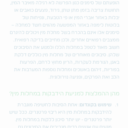
הופעתם של סימנים כגון הפרשה לא רגילה מאיבר המין,
תחושת צריבה בזמן מתן שתן, גירוד, פצעים כואבים או
יבלות באזור אברי המין או פי הטבעת, ונפיחות של
בלוטות לימפה באזור המפשעה מהווים חשד למחלה –
סימנים אלו אינם בהכרח בשל מחלת מין ויכולים להיגרם
ממצבים רפואיים אחרים, ולכן מחייבים בדיקה רפואית.
חשוב מאוד לטפל במחלות הללו ולמנוע את הסיבוכים
שלהן. סיבוכים מאוחרים של מחלות מין כוללים דלקת
באגן, הגורמת לעקרות, הריון מחוץ לרחם, הפרעות
בפוריות, זיהום באשכים ומחלות נוספות המערבות את
הלב ואת הפרקים, ופגיעה נוירולוגית.
מהן ההמלצות למניעת הידבקות במחלות מין?
שימוש בקונדום:
אחת הסיבות לחשיפה מוגברת
להידבקות במחלות מין היא ריבוי פרטנרים. ככל שיש
יותר פרטנרים - יש יותר סיכון ללקות במחלות מין.
מגעים עם אנשים רבים מגבירים את הסיכונים גם