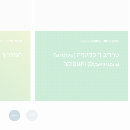
תחומי טיפול
הפרעות תנועה
תחומי טיפול
מי
טרדיב דיסקינזיה (Tardive
המדריך ה
Dyskinesia) ותעסוקה