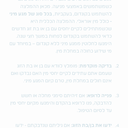
כשמשתמשים באמצעי מניעה. מכאן ההמלצה
להשתמש בקונדום, בעקביות,
בכל סוג של מגע מיני
-
כולל מין אוראלי. ההמלצה הכללית היא
שכשמתחילים לקיים יחסים עם בן או בת זוג חדשים
כדאי להשתמש בקונדום לפחות במשך חצי שנה.
הימנעו לחלוטין ממגע מיני ללא קונדום – במיוחד עם
מי שידוע כחולה במחלת מין.
בדיקה מוקדמת:
מומלץ לוודא עם בן או בת הזוג
שעמם אתם עתידים לקיים יחסי מין האם נבדקו ואם
אינם חולים במחלת מין, טרם קיום המגע מיני.
פנייה לרופא:
אם זיהיתם סימני מחלה או חשש
להדבקה, פנו לרופא בהקדם והימנעו מקיום יחסי מין
עד לסיום הטיפול.
ידעו את בן/בת הזוג:
אם גיליתם שנדבקתם - ידעו