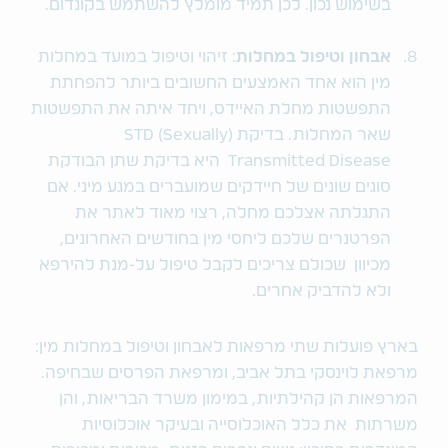
בשימוש נכון. לכן תמיד מומלץ להשתמש בקונדום.
אבחון וטיפול במחלות
: זיהוי וטיפול במועד במחלות
מין הוא אחד האמצעים החשובים ביותר להפחתת
התפשטות מחלת האיידס, ויחד איתה את התפשטות
שאר המחלות. בדיקת (STD (Sexually
Transmitted Disease היא בדיקת שתן הבודקת
סוגים שונים של חיידקים שמועברים במגע מיני. אם
התגלתה אצלכם מחלה, רצוי מאוד לאתר את
הפרטנרים שלכם ליחסי מין בחודשים האחרונים,
מכיוון שכולם צריכים לקבל טיפול על-מנת להירפא
ולא להדביק אחרים.
בארץ פועלות שתי מרפאות לאבחון וטיפול במחלות מין:
מרפאת לוינסקי בתל אביב, ומרפאת הפרסים שבחיפה.
המרפאות הן קהילתיות, במימון משרד הבריאות, והן
משרתות את כלל האוכלוסייה ובעיקר אוכלוסיות