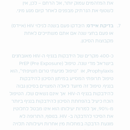
את המזהמים עמוק יותר, אל הרחם – לכן, אין
לשטוף את הנרתיק מבפנים לאחר קיום מגע מיני.
בדיקת איידס:
היבדקו פעם בשנה לגילוי HIV (איידס)
או פעם בחצי שנה אם אתם משתייכים לאחת
מקבוצות הסיכון.
כ-400 מקרים של הידבקות בנגיף ה-HIV מאובחנים
בישראל מדי שנה. טיפול (
Exposure
(Pre
PrEP
Prophylaxis, או "טיפול מניעתי טרום חשיפתי", הוא
טיפול תרופתי המסייע במיתון הסיכון להידבקות
בנגיף. טיפול זה מיועד לאלה המצויים בסיכון גבוה
להידבקות בנגיף ה-HIV אך אינם נשאים שלו. הטיפול
הוכח כיעיל בהפחתת הסיכון להידבקות בנגיף ביותר
מ-90%, אך למרות יעילותו הוא אינו מבטל לחלוטין
את הסיכוי להדבקה ב- HIV. בנוסף, התרופה לא
מונעת הדבקה במחלות מין אחרות ויעילותה תלויה