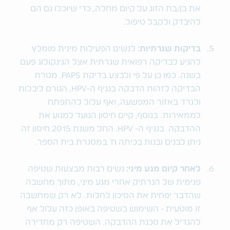
את בן/בת הזוג על קיום מחלה, כדי שיוכלו גם הם
להיבדק ולקבל טיפול.
בדיקות שגרתיות:
לנשים הפעילות מינית מומלץ
להגיע לבדיקה רפואית שגרתית אצל הגינקולוג פעם
בשנה. כמו כן על פי ולבצע בדיקת PAPS. מטרת
הבדיקה לזהות הדבקה בנגיף ה-HPV, הגורם ליבלות
ולגרד באזור המפשעה, ואף עלול להתפתח
לממאירות. בנוסף, קיים חיסון הנועד למנוע את
ההדבקה בנגיף ה- HPV. החל משנת 2015 חיסון זה
ניתן לבנים ובנות בכיתה ח' במסגרת בית הספר.
לאחר קיום מגע מיני:
נשים רבות מבצעות שטיפה
פנימית של הנרתיק אחרי מגע מיני, מתוך מחשבה
שהדבר יפחית את הסיכון לחלות. לא רק שמחשבה
זו מוטעית - השימוש בשטיפה באופן כזה עלול אף
להגדיל את סכנת ההדבקה. השטיפה רק מחדירה