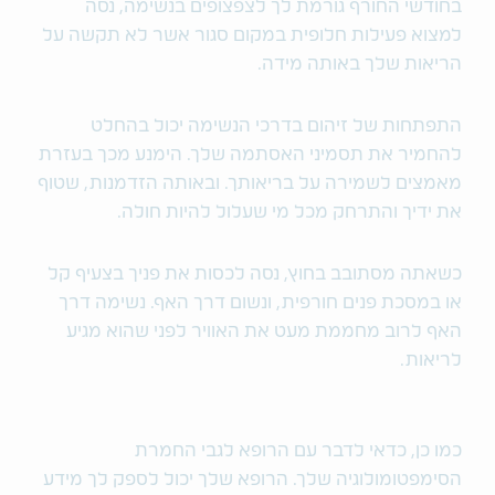
בחודשי החורף גורמת לך לצפצופים בנשימה, נסה
למצוא פעילות חלופית במקום סגור אשר לא תקשה על
הריאות שלך באותה מידה.
התפתחות של זיהום בדרכי הנשימה יכול בהחלט
להחמיר את תסמיני האסתמה שלך. הימנע מכך בעזרת
מאמצים לשמירה על בריאותך. ובאותה הזדמנות, שטוף
את ידיך והתרחק מכל מי שעלול להיות חולה.
כשאתה מסתובב בחוץ, נסה לכסות את פניך בצעיף קל
או במסכת פנים חורפית, ונשום דרך האף. נשימה דרך
האף לרוב מחממת מעט את האוויר לפני שהוא מגיע
לריאות.
כמו כן, כדאי לדבר עם הרופא לגבי החמרת
הסימפטומולוגיה שלך. הרופא שלך יכול לספק לך מידע