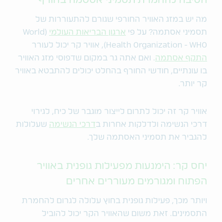
הסיבה להחמרת תסמיני אסטמה בחורף
מה יש במזג האוויר החורפי שגורם להתעוררות של
תסמיני אסתמה? על פי
ארגון הבריאות העולמי
(World
Health Organization - WHO), אוויר קר יכול לעורר
התקף אסתמה
. ואם אתה גר במקום שדפוסי מזג האוויר
בו עונתיים, חודשי החורף בהחלט יכולים להתבטא באוויר
קר יותר.
אוויר קר זה יכול לתרום לייצור מוגבר של כיח, לגירוי
דרכי הנשימה ולדלקות אחרות ב
דרכי הנשימה
שעלולות
להגביר את תסמיני האסתמה שלך.
יחס קר: הימנעות מפעילות גופנית באוויר
הפתוח ומגורמים מעוררים אחרים
ויותר מכך, פעילות גופנית בחוץ עלולה לגרום להחמרת
התסמינים. זאת משום שהאוויר הקר יכול להוביל