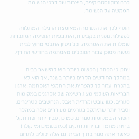
לברונכוקונסטריקציה, היצרות של דרכי הנשימה
המקשה על הנשימה.
הוסף לכך את הנשימה המאומצת הרגילה המתלווה
לפעילות גופנית בקביעות, ואת בעיות הנשימה המוגברות
שמלוות את האסתמה, וכל ניסיון אתלטי מחוץ לבית
נעשה מסוכן עבור הסובלים מאסתמה בחודשי החורף.
ייתכן כי הפתרון הפשוט ביותר הוא להישאר בבית
במהלך החודשים הקרים ביותר בשנה, אך הוא לא
בהכרח יעזור לך להפחית את התקפי האסתמה. ארגון
הבריאות העולמי מציג רשימה של אלרגנים במקומות
סגורים, כגון עובש וקרדית האבק, הנחשבים כטריגרים.
וסביר יותר שתיתקל בגורמים מעוררים אלה במהלך
השהייה במקומות סגורים. כמו כן, סביר יותר שתיתקל
בחיות מחמד ובריחות חזקים (כמו בשמים ומי קולון)
כאשר אתה סגור בתוך הבית. גם אלה יכולים לתרום