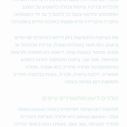
הכללית ובריכוז. עייפות עלולה להשפיע על המצב
הפסיכולוגי והרגשי ובשל כך להשליך על חיי המשפחה,
החברה והקריירה והיא פוגעות באיכות החיים באופן ניכר.
את העייפות והתשישות ניתן לייחס להרגלים יום-יומיים
גרועים, כמו חוסר בפעילות גופנית, צריכת אלכוהול או
סמים, מחסור בשעות שינה, דיאטה לא מאוזנת ותרופות
מסוימות. מצד שני, עייפות ותשישות יכולות להופיע
כסימפטום של מחלה אחרת, כמו אנמיה, מחלה
ממארת, דלקת כרונית, סכרת, בעיות בבלוטת התריס
ותסמונת דום-נשימה בשינה.
הולכים לישון ומתעוררים עייפים
תסמונת דום נשימה חסימתית בשינה (Obstructive
sleep apnea – OSA) היא מחלה הגורמת לעצירת
תהליך הנשימה, שוב ושוב, פעמים רבות במשך הלילה.