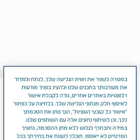
Getty images: chameleonseye
במטרה לשפר את חווית הגלישה שלך, לנתח ולמדוד
את מעורבותך בתכנים שלנו ולהציג בפניך מודעות
רלוונטיות באתרים אחרים, נודה לקבלת אישור
2 דקות
לאיסוף חלק מנתוני הגלישה שלך. בלחיצה על כפתור
יולי 01, 2018
"אישור כל קובצי העוגיות", הנך נותן את הסכמתך
תחומי טיפול
אסטמה
לכך, וכן לשיתוף נתונים אלה עם השותפים שלנו.
במידה ותבחר\י לגלוש ללא מתן ההסכמה, נתוניך
הפרטיים לא ייאספו. תוכל/י לשנות את בחירתך בכל