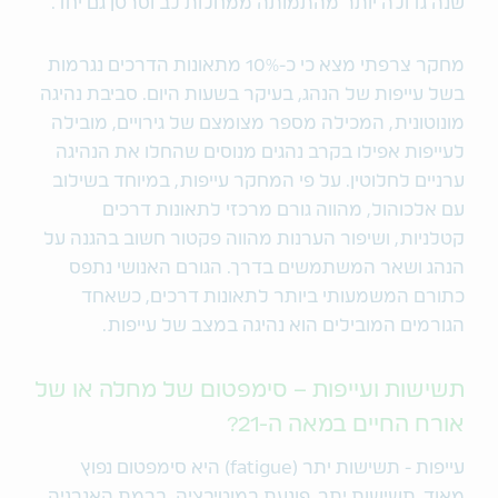
שנה גדולה יותר מהתמותה ממחלות לב וסרטן גם יחד.
מחקר צרפתי מצא כי כ-10% מתאונות הדרכים נגרמות
בשל עייפות של הנהג, בעיקר בשעות היום. סביבת נהיגה
מונוטונית, המכילה מספר מצומצם של גירויים, מובילה
לעייפות אפילו בקרב נהגים מנוסים שהחלו את הנהיגה
ערניים לחלוטין. על פי המחקר עייפות, במיוחד בשילוב
עם אלכוהול, מהווה גורם מרכזי לתאונות דרכים
קטלניות, ושיפור הערנות מהווה פקטור חשוב בהגנה על
הנהג ושאר המשתמשים בדרך. הגורם האנושי נתפס
כתורם המשמעותי ביותר לתאונות דרכים, כשאחד
הגורמים המובילים הוא נהיגה במצב של עייפות.
תשישות ועייפות – סימפטום של מחלה או של
אורח החיים במאה ה-21?
עייפות - תשישות יתר (fatigue) היא סימפטום נפוץ
מאוד. תשישות יתר, פוגעת במוטיבציה, ברמת האנרגיה