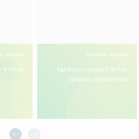
תחומי טיפול
הפרעות תנועה
תחומי טיפול
מי
טרדיב דיסקינזיה (Tardive
המדריך ה
Dyskinesia) ותעסוקה