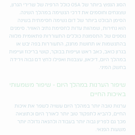
הסוג הנפוץ ביותר של OSA כולל הרפיה של שרירי הגרון,
שצונחים וחוסמים את דרכי הנשימה במהלך השינה.
הסימן הבולט ביותר של דום נשימה חסימתית בשינה
הוא נחירות, שמהוות עדות לחסימת נתיב האוויר. סימנים
נוספים של התסמונת כוללים התעוררות פתאומית מלווה
בהתנשמות או תחושת מחנק, התעוררות בפה יבש או
בגרון כואב, כאב ראש ועייפות בבוקר, קושי בריכוז ועייפות
במהלך היום, דיכאון, עצבנות ואפילו לחץ דם גבוה וירידה
בחשק המיני.
שיפור הערנות במהלך היום - שיפור משמעותי
באיכות החיים
ערנות טובה יותר במהלך היום עשויה לשפר את איכות
החיים, להביא לתפקוד טוב יותר לאורך היום וכתוצאה
מכך גם לפריון גבוה יותר בעבודה ולהנאה גדולה יותר
משעות הפנאי.