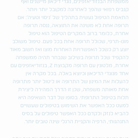
ממשפחת הבנזודיאזפינים, נוגדי דיכאון מיישנים ואף
קנביס רפואי שהפך לאחרונה למקובל יותר ויותר.
התאמת הטיפול נעשית בתהליך של 'ניסוי וטעיה': אם
תרופה אחת לא משיגה את התוצאה, ננסה תרופה
אחרת, כלומר ברוב המקרים הטיפול הוא טיפול
מונו-תרפי, שכולל תרופה אחת בכל פעם. טיפול משולב
יוצע רק כשכל האפשרויות האחרות מוצו ואז חשוב מאוד
להקפיד שכל תרופה בשילוב שנבחר תהיה ממשפחה
אחרת, מלטונין עם תרופה מקבוצת Z, בנזודיאזפינים עם
אחד מנוגדי הדיכאון וכיוצא באלה. בכל מקרה אין
להעלות את המינון של התרופה או ליטול יותר מתרופה
אחת מאותה משפחה, שכן זו הדרך המהירה ליצירת
תלות בטיפול התרופתי. בסופו של דבר השאיפה היא
למעט ככל האפשר את השימוש בטיפולים שעשויים
להביא לנזק ולקדם ככל האפשר טיפולים על בסיס
התנהגותי, הרפיה והקניית הרגלי שינה טובים יותר.