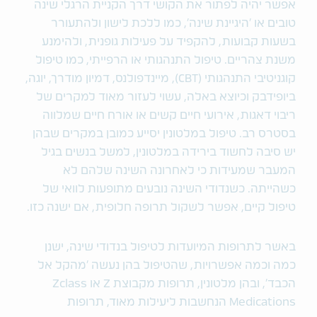
אפשר יהיה לפתור את הקושי דרך הקניית הרגלי שינה
טובים או 'היגיינת שינה', כמו ללכת לישון ולהתעורר
בשעות קבועות, להקפיד על פעילות גופנית, ולהימנע
משנת צהריים. טיפול התנהגותי או הרפייתי, כמו טיפול
קוגניטיבי התנהגותי (CBT), מיינדפולנס, דמיון מודרך, יוגה,
ביופידבק וכיוצא באלה, עשוי לעזור מאוד למקרים של
ריבוי דאגות, אירועי חיים קשים או אורח חיים שמלווה
בסטרס רב. טיפול במלטונין יסייע כמובן במקרים שבהן
יש סיבה לחשוד בירידה במלטונין, למשל בנשים בגיל
המעבר שמעידות כי לאחרונה השינה שלהם לא
כשהייתה. כשנדודי השינה נובעים מתופעות לוואי של
טיפול קיים, אפשר לשקול תרופה חלופית, אם ישנה כזו.
באשר לתרופות המיועדות לטיפול בנדודי שינה, ישנן
כמה וכמה אפשרויות, שהטיפול בהן נעשה 'מהקל אל
הכבד', ובהן מלטונין, תרופות מקבוצת Z או Zclass
Medications הנחשבות ליעילות מאוד, תרופות