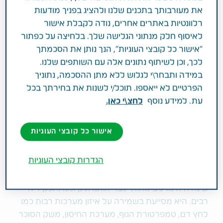
את מעורבותך בתכנים שלנו ולהציג בפניך מודעות
שירותי בריאות ככלית מחוז חיפה. מתוך
רלוונטיות באתרים אחרים, נודה לקבלת אישור
הפודקאסט 'קול הרופאים', ערוץ הפודקאסט
לאיסוף חלק מנתוני הגלישה שלך. בלחיצה על כפתור
של טבע ישראל.
"אישור כל קובצי העוגיות", הנך נותן את הסכמתך
לכך, וכן לשיתוף נתונים אלה עם השותפים שלנו.
השינה חשובה לאיזון מערכות חשובות בגוף, לשמירה על
במידה ותבחר\י לגלוש ללא מתן ההסכמה, נתוניך
נפש בריאה ולמעשה – השינה היא קריטית לקיומנו.
הפרטיים לא ייאספו. תוכל/י לשנות את בחירתך בכל
הבשורות הטובות? אפשרויות הטיפול הן רבות, כל מה
עת. למידע נוסף
לחצ\י כאן.
שצריך זה לגשת לרופא המשפחה ולבקש שיסייע לכם
לחזור לישון טוב יותר.
אישור כל קובצי העוגיות
החשיבות של השינה בחיינו והסיבות
הגדרות קובצי העוגיות
האפשריות לנדודי שינה
שינה היא מרכיב מהותי לבריאותנו ולקיומנו ותפקידיה
רבים. היא מסייעת בשמירה על איזון מערכות רבות כמו
לחץ דם, טמפרטורת הגוף, מערכת החיסון, משק הסוכר