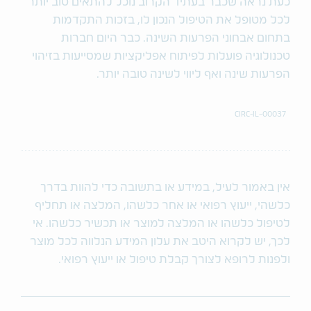
כעת נראה שכבר בעתיד הקרוב נוכל להתאים טוב יותר
לכל מטופל את הטיפול הנכון לו, בזכות התקדמות
בתחום אבחוני הפרעות השינה. כבר היום חברות
טכנולוגיה פועלות לפיתוח אפליקציות שמסייעות בזיהוי
הפרעות שינה ואף ליווי לשינה טובה יותר.
CIRC-IL-00037
אין באמור לעיל, במידע או בתשובה כדי להוות בדרך
כלשהי, ייעוץ רפואי או אחר כלשהו, המלצה או תחליף
לטיפול כלשהו או המלצה למוצר או תכשיר כלשהו. אי
לכך, יש לקרוא היטב את עלון המידע הנלווה לכל מוצר
ולפנות לרופא לצורך קבלת טיפול או ייעוץ רפואי.