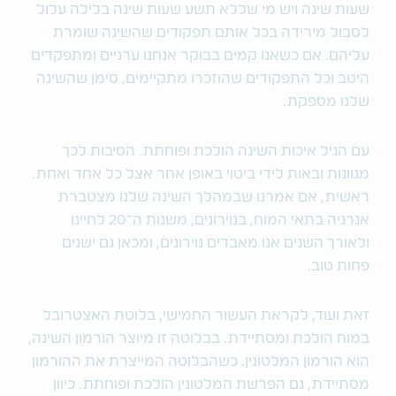
שעות שינה ויש מי שללא תשע שעות שינה בלילה עלול
לסבול מירידה בכל אותם תפקודים שהשינה שומרת
עליהם. אם כשאנו קמים בבוקר אנחנו ערניים ומתפקדים
היטב וכל התפקודים שהוזכרו מתקיימים, סימן שהשינה
שלנו מספקת.
עם הגיל איכות השינה הולכת ופוחתת. הסיבות לכך
מגוונות ובאות לידי ביטוי באופן אחר אצל כל אחד ואחת.
ראשית, אם אמרנו שבמהלך השינה שלנו מצטברת
אנרגיה בתאי המוח, בנוירונים, משנות ה‏־20 לחיינו
ולאורך השנים אנו מאבדים נוירונים, ומכאן גם ישנים
פחות טוב.
זאת ועוד, לקראת העשור החמישי, בלוטת האצטרובל
במוח הולכת ומסתיידת. בבלוטה זו מיוצר הורמון השינה,
הוא הורמון המלטונין. כשהבלוטה המייצרת את ההורמון
מסתיידת, גם הפרשת המלטונין הולכת ופוחתת. כיוון