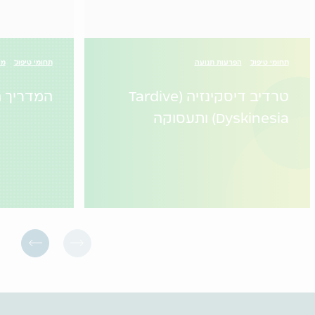
תחומי טיפול
הפרעות תנועה
תחומי טיפול
מי
טרדיב דיסקינזיה (Tardive
המדריך ה
Dyskinesia) ותעסוקה