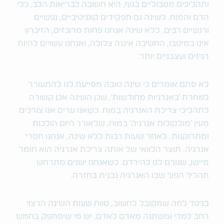
ותהליכים מטבוליים בגוף, היא חשובה לבריאות הלב, כלי
הדם והמוח. לשינה גם תפקידים קוגניטיביים, נפשיים
ורגשיים רבים, ללא שינה אנחנו פחות מרוכזים, הזיכרון
אינו במיטבו, החשיבה איננה צלולה, ואנחנו עשויים להיות
רגיזים ועצבניים יותר.
לא סתם אומרים כי שינה טובה מסייעת לנו להתעורר
למחרת 'באנרגיות מחודשות', שכן השינה אכן קשורה
לתהליכי צריכת האנרגיה במוח. כשאנו ערים אנו צורכים
מעין 'מולקולות אנרגיה' במוח, שלאורך היום הולכות
ומתרוקנות. לאחר שעות רבות ללא שינה, אנחנו חסרי
אנרגיה. תוצר הלוואי של אותה צריכת אנרגיה הוא חומר
מיישן, שגורם לנו להירדם. כשאנחנו ישנים מתרחש
תהליך הפוך שבו האנרגיה נבנית בחזרה.
בניגוד למה שמקובל לחשוב, טווח שעות השינה הרצוי
רחב למדי ומשתנה מאדם לאדם. יש מי שיסתפק בחמש