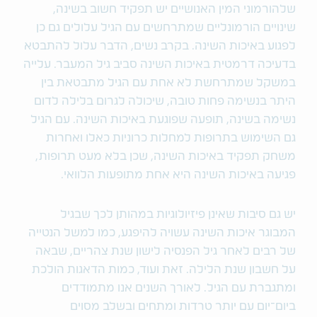
שלהורמוני המין האנושיים יש תפקיד חשוב בשינה,
שינויים הורמונליים שמתרחשים עם הגיל עלולים גם כן
לפגוע באיכות השינה. בקרב נשים, הדבר עלול להתבטא
בדעיכה דרמטית באיכות השינה סביב גיל המעבר. עלייה
במשקל שמתרחשת לא אחת עם הגיל מתבטאת בין
היתר בנשימה פחות טובה, שיכולה לגרום בלילה לדום
נשימה בשינה, תופעה שפוגעת באיכות השינה. עם הגיל
גם השימוש בתרופות למחלות כרוניות כאלו ואחרות
משחק תפקיד באיכות השינה, שכן בלא מעט תרופות,
פגיעה באיכות השינה היא אחת מתופעות הלוואי.
יש גם סיבות שאינן פיזיולוגיות במהותן לכך שבגיל
המבוגר איכות השינה עשויה להיפגע, כמו למשל הנטייה
של רבים לאחר גיל הפנסיה לישון שנת צהריים, שבאה
על חשבון שנת הלילה. זאת ועוד, כמות הדאגות הולכת
ומתגברת עם הגיל. לאורך השנים אנו מתמודדים
ביום־יום עם יותר טרדות ומתחים ובשלב מסוים