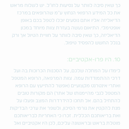
כך שאין סיבה לוותר על נסיעות לחו"ל. יש לשלוח מראש
את כל המידע הרפואי הנחוץ ע"מ שהרופאים במרכז
הדיאליזה אליו אתם נוסעים יוכלו לטפל בכם באופן
אופטימלי. התיאום נעשה בעזרת צוות מיוחד במכון
הדיאליזה, כך שאין סיבה לוותר על חוויית הטיול אך ורק
בגלל החשש להפסיד טיפול.
10. היו פרו-אקטיביים:
לימדו על המחלה שלכם, על הסכנות הכרוכות בה ועל
דרכי ההתמודדות עמה. צוות המרפאה, הרופא המטפל
ואתרי אינטרנט מקצועיים (אפשר להתייעץ עם הרופא
המטפל לגבי מהיימנותו של אתר) הם מקורות טובים
להתחיל בהם. אל תחכו להידרדרות המצב ופעלו על
מנת להקטין את גורמי הסיכון, ולשפר את ערכי הבדיקות
ואת בריאותכם הכללית. זכרו כי האחריות לבריאותכם
מוטלת בראש ובראשונה עליכם, לכן היו אקטיביים ואל