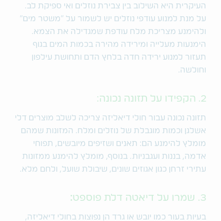
העיקרית היא השילוב בין צבירת נוזלים ואי ספיקת לב.
על מנת למנוע עודפי נוזלים יש לשמור על "משטר מים"
ולהימנע מצריכת מלח עודפת שמגדילה את הצמא.
הימנעות מעלייה ומירידה מהירה בכמות המים בגוף
תעזור למנוע ירידה חדה בלחץ הדם ותחושת עילפון
וחולשה.
2. הקפידו על תזונה נכונה:
תזונה נכונה עבור חולי דיאליזה צריכה לשלב מוצרים דלי
אשלגן וכמות מוגבלת של נוזלים ומלח. המזונות שמהם
מומלץ להימנע הם: תאנים ושזיפים מיובשים, תפוחי
אדמה, בננות ועגבניות. בנוסף, מומלץ להימנע ממזונות
עתירי זרחן כגון אגוזים שונים, שיבולת שועל, ולחם מלא.
3. שמרו על דיאטה דלת פוספט
:
בעיות בעור כמו יובש או גרד הן נפוצות בחולי דיאליזה,