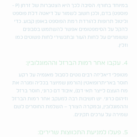
במיוחד בחורף. הסיבה לכך היא הצטברות של זרחן (P -
פוספט) בדם, ולכן חשוב לשמור על דיאטה דלת פוספט
וליטול תרופות להורדת רמת הפוספט באופן קבוע. כדי
להקל על הסימפטומים אפשר להשתמש בסבונים
ששומרים על לחות העור ובתכשירי לחות פשוטים כמו
וזלין.
4. עקבו אחר רמות הברזל וההמוגלובין:
מטופלי דיאליזה רבים נוטים לסבול מאנמיה על רקע
חוסר באריתרופואטין (הורמון שמיוצר בכליה ומגרה את
מח העצם לייצר תאי דם), איבוד דם כרוני, חוסר ברזל
וזיהום כרוני. יש חשיבות רבה למעקב אחר רמות הברזל
וההמוגלובין, ובמקרה הצורך – השלמת החוסרים לשם
שמירה על ערכים תקינים.
5. פעלו למניעת התכווצות שרירים: