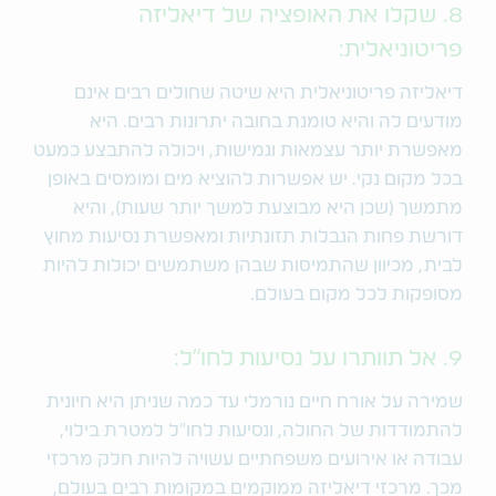
8. שקלו את האופציה של דיאליזה
פריטוניאלית:
דיאליזה פריטוניאלית היא שיטה שחולים רבים אינם
מודעים לה והיא טומנת בחובה יתרונות רבים. היא
מאפשרת יותר עצמאות וגמישות, ויכולה להתבצע כמעט
בכל מקום נקי. יש אפשרות להוציא מים ומומסים באופן
מתמשך (שכן היא מבוצעת למשך יותר שעות), והיא
דורשת פחות הגבלות תזונתיות ומאפשרת נסיעות מחוץ
לבית, מכיוון שהתמיסות שבהן משתמשים יכולות להיות
מסופקות לכל מקום בעולם.
9. אל תוותרו על נסיעות לחו"ל:
שמירה על אורח חיים נורמלי עד כמה שניתן היא חיונית
להתמודדות של החולה, ונסיעות לחו"ל למטרת בילוי,
עבודה או אירועים משפחתיים עשויה להיות חלק מרכזי
מכך. מרכזי דיאליזה ממוקמים במקומות רבים בעולם,