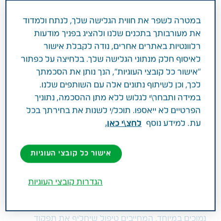
דיאליזה היא שיטת טיפול נפוצה בקרב חולים
במטרה לשפר את חווית הגלישה שלך, לנתח ולמדוד
עם אי ספיקת כליות קשה. כדי לנסות להימנע
את מעורבותך בתכנים שלנו ולהציג בפניך מודעות
מתופעות לוואי של הטיפול וממצבי חירום
רלוונטיות באתרים אחרים, נודה לקבלת אישור
רפואיים הנגרמים כתוצאה מהמחלה -הכנו
לאיסוף חלק מנתוני הגלישה שלך. בלחיצה על כפתור
עבורכם 10 טיפים להתמודדות
"אישור כל קובצי העוגיות", הנך נותן את הסכמתך
לכך, וכן לשיתוף נתונים אלה עם השותפים שלנו.
במידה ותבחר\י לגלוש ללא מתן ההסכמה, נתוניך
אי ספיקת כליות כרונית (CRF) היא מחלה המתבטאת
הפרטיים לא ייאספו. תוכל/י לשנות את בחירתך בכל
בפגיעה כרונית בכליות - עד כדי הפסקת פעילותן לגמרי.
עת. למידע נוסף
לחצ\י כאן.
תפקידן העיקרי של הכליות הוא סינון הדם וייצור שתן,
והמשמעות של פגיעה בהן היא הצטברות של חומרי
פסולת בדם עד לכדי רמה של רעילות. רוב מקרי ה-CRF
אישור כל קובצי העוגיות
נגרמים כתוצאה מלחץ דם וסוכרת שאינה מאוזנים.
הגדרות קובצי העוגיות
הצורה הקשה ביותר של אי ספיקת כליות - (ESRD (End
Stage Renal Disease - מאופיינת בתפקודי כליות
נמוכים במיוחד, המחייבים טיפול שיחליף את תפקוד