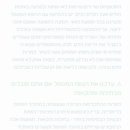
התכווצויות שרירים גורמות לאי-נוחות ולפגיעה באיכות
החיים אצל חולים רבים. יש להתייעץ עם הרופא המטפל
ולעדכנו בכל תופעת לוואי. הסיבה לתופעה אומנם אינה
ידועה, אך ההמלצה להתמודדות היא פשוטה וכוללת
מתיחה של השרירים והנחת קומפרסים חמים שעוזרים
להגביר את זרימת הדם. חלק מהמטופלים מצאו כי
שתיית מי טוניק וחומץ תפוחים עשוי לעזור. למרות
ששיטות אלו לא נבדקו מחקרית, לנסות אותן לא מהווה
סיכון גבוהה, ולכן שווה לראות אם הן עובדות בשבילכם.
6. עדכנו את הצוות המטפל אם אתם סובלים
מבחילות ומהקאות:
למרות ההתקדמות הגדולה שנעשתה בתהליך הטיפול
בדיאליזה, עדיין לא נמצא פיתרון דפיניטיבי לאחת
הבעיות הבסיסיות ביותר - בחילות והקאות. תופעות אלה
הן סיבוכים שכיחים במהלך הטיפול וקשורים למחלת