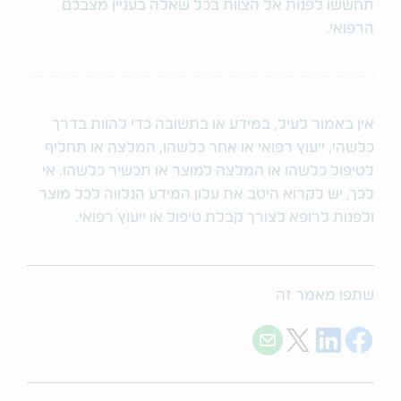
תחששו לפנות אל הצוות בכל שאלה בעניין מצבכם
הרפואי.
אין באמור לעיל, במידע או בתשובה כדי להוות בדרך
כלשהי, ייעוץ רפואי או אחר כלשהו, המלצה או תחליף
לטיפול כלשהו או המלצה למוצר או תכשיר כלשהו. אי
לכך, יש לקרוא היטב את עלון המידע הנלווה לכל מוצר
ולפנות לרופא לצורך קבלת טיפול או ייעוץ רפואי.
שתפו מאמר זה
Share with E-mail
Share on Twitter
Share on LinkedIn
Share on Facebook