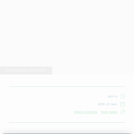
Getty images: RossHelen
4 דקות
ינואר 21, 2019
תחומי טיפול
טכנולוגיה רפואית