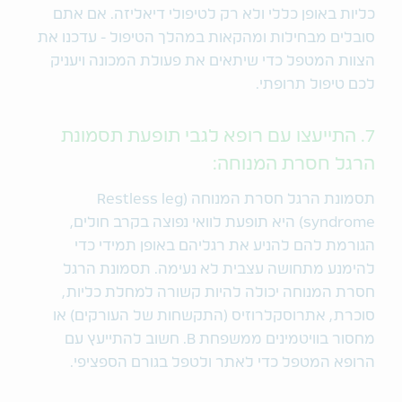
כליות באופן כללי ולא רק לטיפולי דיאליזה. אם אתם
סובלים מבחילות ומהקאות במהלך הטיפול - עדכנו את
הצוות המטפל כדי שיתאים את פעולת המכונה ויעניק
לכם טיפול תרופתי.
7. התייעצו עם רופא לגבי תופעת תסמונת
הרגל חסרת המנוחה:
תסמונת הרגל חסרת המנוחה (Restless leg
syndrome) היא תופעת לוואי נפוצה בקרב חולים,
הגורמת להם להניע את רגליהם באופן תמידי כדי
להימנע מתחושה עצבית לא נעימה. תסמונת הרגל
חסרת המנוחה יכולה להיות קשורה למחלת כליות,
סוכרת, אתרוסקלרוזיס (התקשחות של העורקים) או
מחסור בוויטמינים ממשפחת B. חשוב להתייעץ עם
הרופא המטפל כדי לאתר ולטפל בגורם הספציפי.