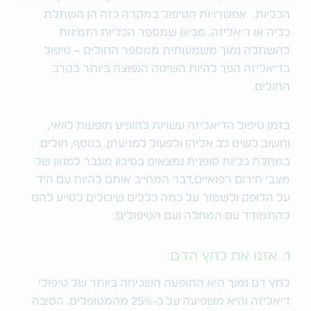
הכליות. אפשרויות הטיפול במקרה כזה הן השתלת
כליה או דיאליזה. מכיוון שמספר הכליות הזמינות
להשתלה נמוך משמעותית ממספר החולים – טיפול
בדיאליזה הפך להיות השיטה הנפוצה ביותר בקרב
החולים.
בזמן טיפול הדיאליזה עשויות להופיע תופעות לוואי,
וחשוב לשים לב אליהן ולפעול למניעתן. בנוסף, חולים
במחלת כליות סופנית נמצאים בסיכון מוגבר למגוון של
מצבי חירום רפואיים,דבר המחייב אותם להיות עם היד
על הדופק ולשמור על כמה כללים שיכולים לסייע להם
להתמודד עם המחלה ועם הטיפולים:
1. אזנו את לחץ הדם:
לחץ דם נמוך היא התופעה השכיחה ביותר של טיפולי
דיאליזה והיא משפיעה על כ-25% מהמטופלים. הסיבה