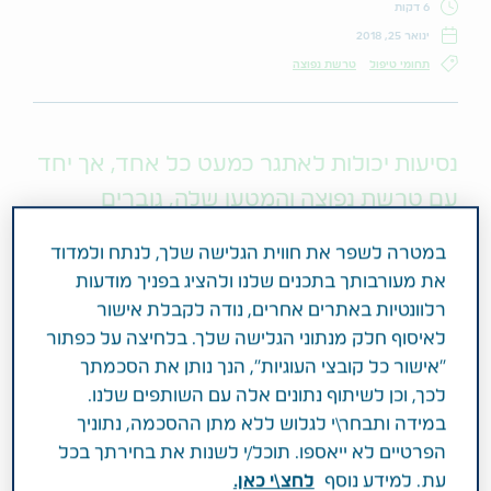
6 דקות
ינואר 25, 2018
תחומי טיפול
טרשת נפוצה
נסיעות יכולות לאתגר כמעט כל אחד, אך יחד
עם טרשת נפוצה והמטען שלה, גוברים
התשישות והלחץ עוד לפני שמגיעים אל היעד
במטרה לשפר את חווית הגלישה שלך, לנתח ולמדוד
המבוקש.
את מעורבותך בתכנים שלנו ולהציג בפניך מודעות
רלוונטיות באתרים אחרים, נודה לקבלת אישור
אך עם מעט עבודה מראש והכנה, אפשר ליהנות מטיול
לאיסוף חלק מנתוני הגלישה שלך. בלחיצה על כפתור
מהנה ומרגיע!
"אישור כל קובצי העוגיות", הנך נותן את הסכמתך
לכך, וכן לשיתוף נתונים אלה עם השותפים שלנו.
במידה ותבחר\י לגלוש ללא מתן ההסכמה, נתוניך
1. בחר את אמצעי התחבורה שלך.
הפרטיים לא ייאספו. תוכל/י לשנות את בחירתך בכל
רכב פרטי, אוטובוס, רכבת, אונייה, מטוס... בהתאם ליעד
עת. למידע נוסף
לחצ\י כאן.