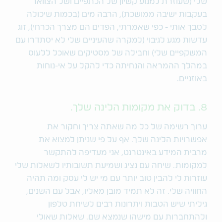
שלי (שעוזרת למנוע קשיון של הכתפיים ושל הצוואר
בעקבות ישיבה ממושכת), הרבה מים (בכמות שיכולה
לסבך אותי - כפי שאמרתי, הפדים הם מצרך הכרחי), זוג
עדשות מגע לגיבוי (למקרה שהעיניים שלי לא יסתדרו עם
המשקפיים שלי) וחבילה של מסטיקים שאוכל ללעוס
במהלך ההמראה והנחיתה כדי להקל על אי-נוחות
באוזניים.
8. בדוק את מקומות הלינה שלך.
ערוך רשימה של כל מה שאתה צריך וחקור את
אפשרויות הלינה שלך. אף על פי שניתן למצוא את
מרבית המידע באינטרנט, אני מעדיפה להתקשר
למקומות. שיחה עם נציג ושמיעת תשובותיו לשאלות שלי
עוזרות לי להבין טוב יותר עם מי יש לי עסק ומה תהיה
החוויה שלי. זה לא תמיד מובן מאליו, אבל עם השנים,
גיליתי שיש הטבות ויתרונות רבים לשיחת טלפון
ולהתחברות עם מישהו שנמצא שם. שאלות שאולי