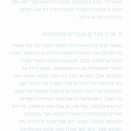
תועיל לך רבות בהפחתת הלחץ והדאגות לגבי "מה אם".
הכנה זו יכולה להתברר כבעלת ערך רב אם יתקיים
התרחיש הגרוע ביותר.
5. ארוז בגדים ונעליים מתאימים.
מספר ימים לקראת הטיול, היכנס לאתר של מזג האוויר
כדי לבדוק את התחזית הצפויה ולהתכונן בהתאם. הצורך
בנעליים "נוחות" קיבל משמעות חדשה לגמרי עבורי
לאחר שאובחנתי עם טרשת נפוצה. ממש חייתי על
כפכפים, אבל היום אני כבר לא יכולה לנעול אותם. (אני
לא מרגישה את הרגליים שלי מספיק כדי לדעת אם
הכפכפים עדיין עליי, ולעיתים קרובות מצאתי את עצמי
בלי נעל). היום אפשר לראות אותי מטיילת במגפיים
הידועים לשמצה שלי או בזוג נעלי ספורט נוחות. פריטים
אחרים שהתחלתי להוסיף לרשימה שלי בעקבות
הטרשת הנפוצה: כובע רחב שוליים כדי להרחיק את
השמש ונעלי מים. (אני מודה שאני ממש שונאת את