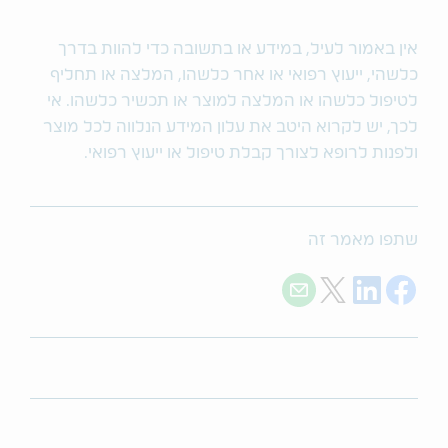
אין באמור לעיל, במידע או בתשובה כדי להוות בדרך
כלשהי, ייעוץ רפואי או אחר כלשהו, המלצה או תחליף
לטיפול כלשהו או המלצה למוצר או תכשיר כלשהו. אי
לכך, יש לקרוא היטב את עלון המידע הנלווה לכל מוצר
ולפנות לרופא לצורך קבלת טיפול או ייעוץ רפואי.
שתפו מאמר זה
Share with E-mail
Share on Twitter
Share on LinkedIn
Share on Facebook