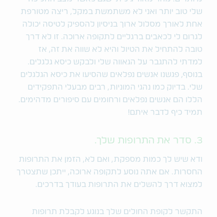
שלי טוב יותר ואני לא משתמשת במקל, ריצה מטורפת
אחת לאורך מסלול ארוך בניסיון להספיק לטיסה יכולה
לגרום לי לכאבים ברגליים לתקופה ארוכה. זו לא דרך
טובה להתחיל את הטיול והיא לא שווה את זה, אז
למדתי להתגבר על הגאווה שלי ולבקש כיסא גלגלים.
בנוסף, פגשנו אנשים נפלאים שהסיעו את כיסא הגלגלים
שלי. בדיוק כמו נהגי המוניות, רבים מבעלי התפקידים
הללו הם אנשים נפלאים ורחומים עם סיפורים מדהימים.
תמיד כיף לדבר איתם!
3. סדר את התרופות שלך.
ודא שיש לך כמות מספקת, ואם לא, הזמן את התרופות
החסרות. אם אתה נוסע לתקופה ארוכה, ייתכן שתצטרך
למצוא דרך להשלים את התרופות בעודך בדרכים.
התקשר לקופת החולים שלך בנוגע לקבלת תרופות