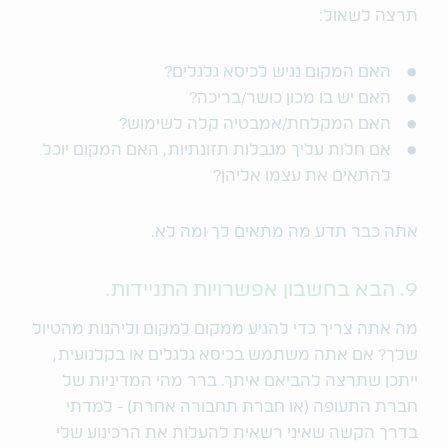
תרצה לשאול:
האם המקום נגיש לכיסא גלגלים?
האם יש בו מכון כושר/בריכה?
האם המקלחת/אמבטיה קלה לשימוש?
אם חלות עליך מגבלות תזונתיות, האם המקום יוכל
להתאים את עצמו אליהן?
אתה כבר תדע מה מתאים לך ומה לא.
9. הבא בחשבון אפשרויות התניידות.
מה אתה צריך כדי להגיע ממקום למקום וליהנות מהטיול
שלך? אם אתה משתמש בכיסא גלגלים או בקלנועית,
ייתכן שתרצה להביאם איתך. ברר מהי המדיניות של
חברת התעופה (או חברת תחבורה אחרת) - למדתי
בדרך הקשה שאיני רשאית להעלות את הרכינוע שלי