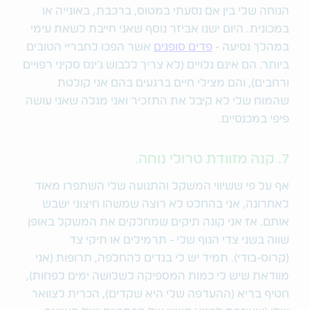
הנוחה שלי בין אם נסעתי במטוס, ברכבת, באונייה או
במכונית. היום ישנו אביזר נוסף שאני חייבת לשאת עימי
במהלך נסיעה -
פדים סופגים
אשר הפכו לחבריי הטובים
ביותר. הם אינם גלויים (לא צריך ללבוש ג'ינס סקיני רפויים
ורחבים), והם מצילי חיים ברגעים בהם אני קולטת
שהמוח שלי לא קיבל את התזכיר ואני מגלה שאני עושה
פיפי במכנסיים.
7. קנה מזוודת טרולי נוחה.
אף על פי ששיווי המשקל והתנועה שלי השתפרו מאוד
לאחרונה, אני בהחלט לא רוצה שמשהו חיצוני ישבש
אותם. אז אני קונה תיקים שמחלקים את המשקל באופן
שווה בשני צדי הגוף שלי - תרמילים או תיקי צד
(קרוס-בודי). תמיד יש לי בגדים להחלפה, תרופות (אני
מוודאת שיש לי כמות המספיקה לשלושה ימים לפחות),
חטיף בריא (ההעדפה שלי היא שקדים), הכרית לצוואר