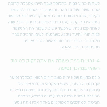
לשהות מחוץ לבית. בתקופה שבה הייתי מקבלת תרופה
אחת, אשר נשלחת באריזות עם קרח ואמורה להישמר
בקירור, ארזתי כמות תרופה המספיקה לשלושה שבועות
בתוך צידנית קטנה (עם קרח) במזוודת הטרולי שלי. שנה
לאחר מכן גיליתי שאפשר פשוט לשלוח את האספקה
לבית הוריי (היעד שלנו). כשהגעתי לשם, החבילה כבר
חיכתה לי. הרבה יותר טוב מאשר לגרור צידנית
מטפטפת ברחבי הארץ!
4. גבש תוכנית פעולה אם אתה זקוק לטיפול
רפואי במהלך נסיעה.
כולנו מקווים שלא יהיה מצב חירום רפואי במהלך נסיעה,
אך למרבה הצער, האופי האקראי והבלתי צפוי של
טרשת נפוצה גורם לנו להיות קצת יותר רגישים למצבים
מסוג זה. עבודת הכנה קלה (ופנייה לרופא, לחברת
הביטוח ולמתקנים הממוקמים באזור אליו אתה נוסע)