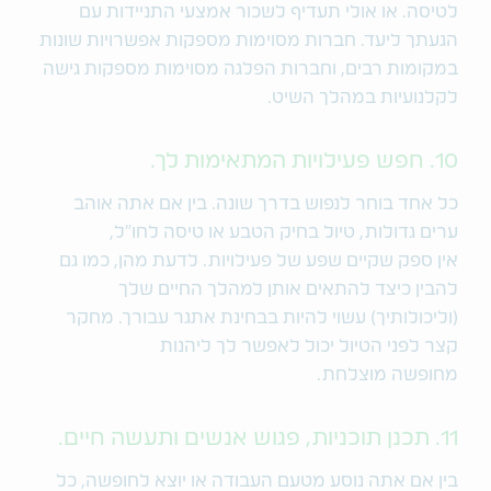
לטיסה. או אולי תעדיף לשכור אמצעי התניידות עם
הגעתך ליעד. חברות מסוימות מספקות אפשרויות שונות
במקומות רבים, וחברות הפלגה מסוימות מספקות גישה
לקלנועיות במהלך השיט.
10. חפש פעילויות המתאימות לך.
כל אחד בוחר לנפוש בדרך שונה. בין אם אתה אוהב
ערים גדולות, טיול בחיק הטבע או טיסה לחו"ל,
אין ספק שקיים שפע של פעילויות. לדעת מהן, כמו גם
להבין כיצד להתאים אותן למהלך החיים שלך
(וליכולותיך) עשוי להיות בבחינת אתגר עבורך. מחקר
קצר לפני הטיול יכול לאפשר לך ליהנות
מחופשה מוצלחת.
11. תכנן תוכניות, פגוש אנשים ותעשה חיים.
בין אם אתה נוסע מטעם העבודה או יוצא לחופשה, כל