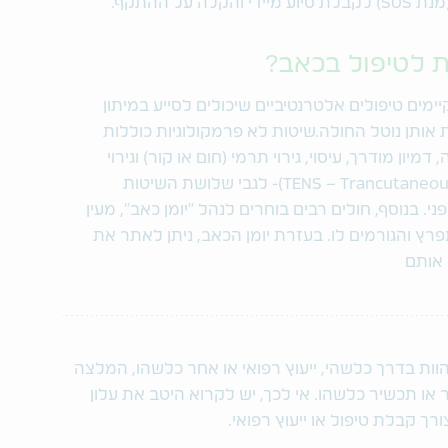
ל ההתקף.
ת לטיפול בכאב?
מים טיפולים אלטרנטיביים שיכולים לסייע במיתון
אותן נוטל החולה.שיטות לא פרמקולוגיות כוללות
יון מודרך, עיסוי, גירוי תרמי (חום או קור) וגירוי
חשמלי (TENS – Trancutaneous Electrical Nerve Stimulation)- לגבי שלושת השיטות
 בנוסף, חולים רבים בוחרים לנהל "יומן כאב", מעין
 והגורמים לו. בעזרת יומן הכאב, ניתן לאתר את
 אותם
הוות בדרך כלשהי, ייעוץ רפואי או אחר כלשהו, המלצה
או תכשיר כלשהו. אי לכך, יש לקרוא היטב את עלון
רך קבלת טיפול או ייעוץ רפואי.