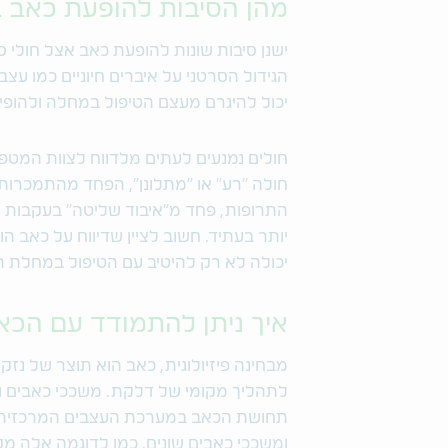
מהן הסיבות להופעת כאב 
ישנן סיבות שונות להופעת כאב אצל חול
הגידול הסרטני על איברים חיוניים כמו עצ
יכול להיגרם מעצם הטיפול במחלה ולהופיע 
חולים נמנעים לעתים מלדווח לצוות המטפל
חולה "רע" או "מתלונן", הפחד מהתמכרות
התרופות, פחד מ"איבוד שליטה" בעקבות הט
יותר בעתיד. חשוב לציין שדיווח על כאב הו
יכולה לא רק להיטיב עם הטיפול במחלת ה
איך ניתן להתמודד עם הכ
מבחינה פיזיולוגית, כאב הוא תוצר של נזק
לתהליך מקומי של דלקת. משככי כאבים ו
תחושת הכאב במערכת העצבים המרכזית (
ומשככי כאבים שונים, כמו לדוגמה אלה מ