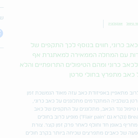
שת
י טיפול
אונקולוגיה
אב כרוני, חווים בנוסף לכך התקפים של
ות עם המחלה הממאירה למאתגרת אף
כאב כרוני ומהם הטיפולים התרופתיים והלא
ל כאב מתפרץ בחולי סרטן
לרוב מתאפיין באפיזודת כאב עזה מאוד הנמשכת זמן
לת הסרטן בשלביה המתקדמים מתלוננים על כאב כרוני,
 מקבלים טיפול נגד הכאב, מתלוננים על התקפים של כאב
מתפרץ. כאב מתפרץ, או Breakthrough pain (נקרא גם "Flair pain") מופיע לרוב בחולים
מחריף באופן חד וחולף לאחר פרק זמן קצר. צורת
תופעה של כאבים מתפרצים שכיחה ביותר בקרב חולים