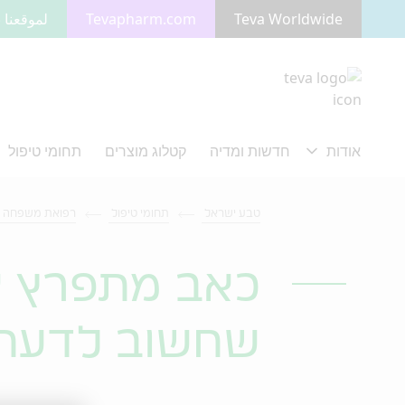
Teva Worldwide
Tevapharm.com
لموقعنا ب
מעבר לתוכן המרכזי
טבע ישראל
תחומי טיפול
רפואת משפחה
כאב מתפרץ או
שחשוב לדעת