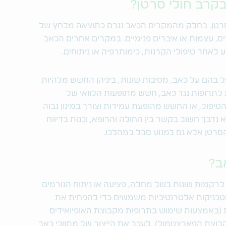
בקרב חולי סרטן?
י סרטן. בחלק מהמקרים הכאב נגרם כתוצאה מלחץ של
בים, עצמות או איברים פנימיים. במקרים אחרים הכאב
לאחר טיפולי הקרנות, כימותרפיה או ניתוחים.
 בהם על כאב, מסיבות שונות, ביניהן החשש מלהיות
 לתרופות נגד כאב, חשש מתופעות הלוואי של
יפול, או החשש מהופעת עמידות וצורך במינון גבוה
א נדבך חשוב בקשר בין החולה והרופא, וכנות בדיווח
סרטן אלא גם למנוע סבל במהלכו.
אב?
 לרקמות שונות בשל מחלה, פציעה או ניתוח הגורמים
טכניקות אלטרנטיביות משמשים כדי להפחית את
באמצעות שימוש בתרופות מקבוצת האופיואידים
קבוצת הפארצטמול), לעכב את הייצור של מתווכי כאב