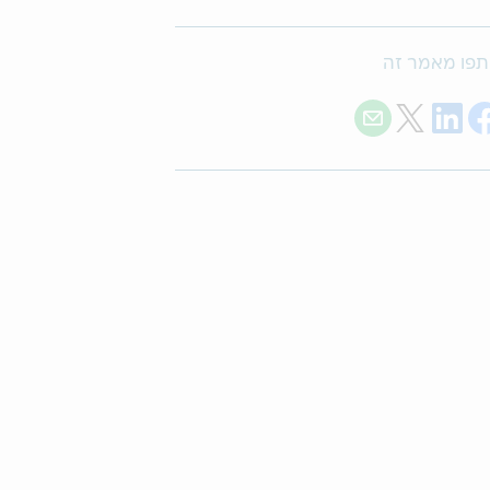
פו מאמר זה
Share with E-mail
Share on Twitter
Share on LinkedIn
Share on Facebook