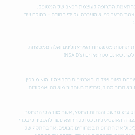
וץ בהתאמת התרופה לעוצמת הכאב של המטופל,
מת הכאב כפי שהוערכה על ידי החולה – בסולם של
ללות תרופות ממשפחת הפיראזולינים ואלה ממשפחת
אינם סטרואידים (NSAID's).
פחת האופיואידים. האבטיפוס בקבוצה זו הוא מורפין,
ת בשחרור מהיר, טבליות בשחרור מושהה ואמפולות
ול ע"פ מרשם והנחיות הרופא, אשר מוודא כי התרופה
רה האופטימלית. כמו כן, הרופא עשוי להסביר כי בכדי
יטול את התרופות במרווחים קבועים, אך בהתקף של