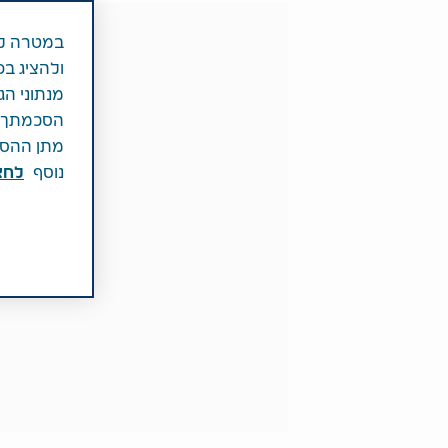
במטרה לש
ולהציג בפ
מנתוני הג
הסכמתך לכ
מתן ההסכמ
נוסף
לחצ\