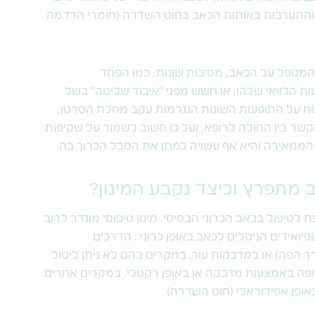
גדי דלקת שאינם סטרואידים [NSAIDs]) והתערבות באותות הכאב בחוט השדרה (חומרי הרדמה
 המטפל על הכאב, מסיבות שונות, כמו הפחד
 הלוואי שלהן, או חשש מפני "איבוד שליטה" בשל
דיווח על התופעות השונות הנגרמות עקב מחלת הסרטן,
הקשר בין החולה לרופא, ועל כן חשוב לשמור על שקיפות
 הממאירה והיא אף עשויה למתן את הסבל הכרוך בה.
 מתפרץ וכיצד נקבע המינון?
לטיפול בכאב הכרוני הבסיסי. מינון טיפוסי מוגדר לרוב
סיסי של אופיואידים הניטלים לכאב באופן כרוני . הדרכים
 הפה) או במדבקות עור. במקרים בהם לא ניתן ליטול
פה באמצעות מדבקה או באופן רקטלי. במקרים אחרים
באופן אפידוראלי (חוט השדרה)