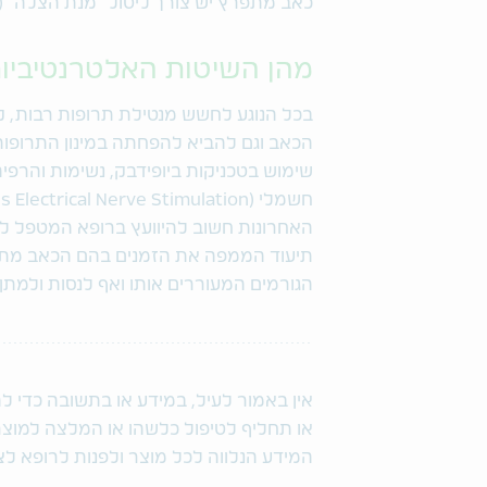
כאב מתפרץ יש צורך ליטול "מנת הצלה" (מנת SOS) לקבלת סיוע מיידי והקלה ע
מהן השיטות האלטרנטיביו
בכל הנוגע לחשש מנטילת תרופות רבות, קיי
הכאב וגם להביא להפחתה במינון התרופות 
שימוש בטכניקות ביופידבק, נשימות והרפיה, דמ
האחרונות חשוב להיוועץ ברופא המטפל לפני.
תיעוד הממפה את הזמנים בהם הכאב מתפרץ
הגורמים המעוררים אותו ואף לנסות ולמתן
אין באמור לעיל, במידע או בתשובה כדי ל
או תחליף לטיפול כלשהו או המלצה למוצר 
המידע הנלווה לכל מוצר ולפנות לרופא לצו