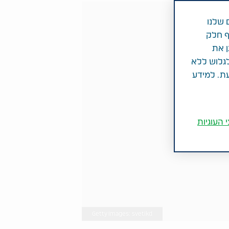
 שלנו
ף חלק
ן את
לגלוש ללא
עת. למידע
 העוגיות
Getty Images: svetikd