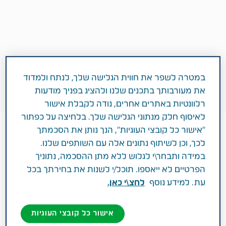
במטרה לשפר את חווית הגלישה שלך, לנתח ולמדוד
את מעורבותך בתכנים שלנו ולהציג בפניך מודעות
רלוונטיות באתרים אחרים, נודה לקבלת אישור
לאיסוף חלק מנתוני הגלישה שלך. בלחיצה על כפתור
"אישור כל קובצי העוגיות", הנך נותן את הסכמתך
לכך, וכן לשיתוף נתונים אלה עם השותפים שלנו.
אוקטובר 28, 2024
במידה ותבחר\י לגלוש ללא מתן ההסכמה, נתוניך
תחומי טיפול
הפרעות תנועה
הפרטיים לא ייאספו. תוכל/י לשנות את בחירתך בכל
עת. למידע נוסף
לחצ\י כאן.
האם אתם חווים תנועות גוף שאינן מכוונות
אישור כל קובצי העוגיות
ובלתי נשלטות? ייתכן שמדובר בתופעה