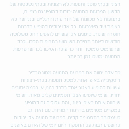
רצוני ובלתי פוסק ותנועות לא רצוניות ובלתי נשלטות של
הלשון. הפרעות התנועה יכולות להופיע גם בגפיים,
בתנועות לא מכוונות של הזרועות והרגליים ובנקישה לא
רצונית של האצבעות. כל אלו יכולים להופיע בדרגות
חומרה שונות. סימנים אלו עשויים להופיע החל משלושה
חודשים לאחר תחילת השימוש בתרופות הללו, וככל
שהשימוש ממושך יותר כך עולה הסיכון לכך שהפרעות
התנועה ימשכו זמן רב יותר.
כל אדם יחווה את הפרעת התנועה מסוג טרדיב
דיסקינזיה באופן אחר. למשל תנועות בלתי-רצוניות
עשויות להופיע באזור אחד בלבד בגוף, או בכמה אזורים
יחדיו, יש מי שיופיעו אצלו תסמינים קלים מאוד, ויש מי
שיחווה אותם באופן בינוני, והם עלולים גם להופיע
במקרים מסוימים בדרגות חמורות. עם זאת, גם
כשמדובר בתסמינים קלים, הפרעות תנועה אלו יכולות
להשפיע רבות על התפקוד היום־יומי של האדם באופנים