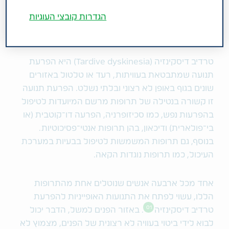
המכונה 'טרדיב דיסקינזיה' או דיסקינזיה
הגדרות קובצי העוגיות
מאוחרת – כך תזהו את התופעה
טרדיב דיסקינזיה (
Tardive dyskinesia)
היא הפרעת
תנועה שמתבטאת בעוויתות, רעד או טלטול באזורים
שונים בגוף באופן לא רצוני ובלתי נשלט. הפרעת תנועה
זו קשורה בנטילה של תרופות מרשם המיועדות לטיפול
בהפרעות נפש, כמו סכיזופרניה, הפרעה דו‏־קוטבית (או
בי־פולארית) ודיכאון, בהן תרופות אנטי־פסיכוטיות.
בנוסף, גם תרופות המשמשות לטיפול בבעיות במערכת
העיכול, כמו תרופות נוגדות הקאה.
אחד מכל ארבעה אנשים שנוטלים אחת מהתרופות
הללו, עשוי לפתח את התנועות האופייניות להפרעת
01
טרדיב דיסקינזיה
. באזור הפנים למשל, הדבר יכול
לבוא לידי ביטוי בעוויה לא רצונית של הפנים, מצמוץ לא