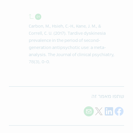
Back to contents.
Carbon, M., Hsieh, C.-H., Kane, J. M., &
Correll, C. U. (2017). Tardive dyskinesia
prevalence in the period of second-
generation antipsychotic use: a meta-
analysis.
The Journal of clinical psychiatry
,
78
(3), 0-0.
שתפו מאמר זה
Share with E-mail
Share on Twitter
Share on LinkedIn
Share on Facebook